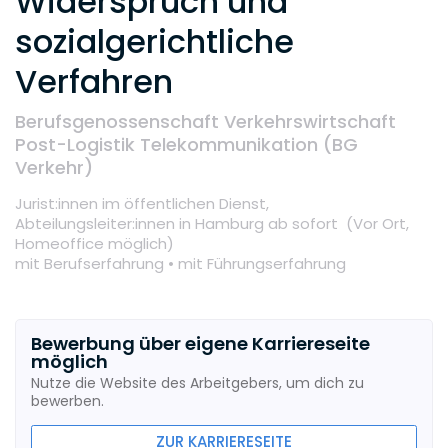
Widerspruch und
sozialgerichtliche
Verfahren
Berufsgenossenschaft Verkehrswirtschaft
Post-Logistik Telekommunikation (BG
Verkehr)
Jurist:innen im öffentlichen Dienst,
Abteilungsleiter:innen
in Hamburg
ab sofort
(Vor Ort,
Homeoffice möglich
)
mit Berufserfahrung •
mit Führungserfahrung
Bewerbung über eigene Karriereseite
möglich
Nutze die Website des Arbeitgebers, um dich zu
bewerben.
ZUR KARRIERESEITE