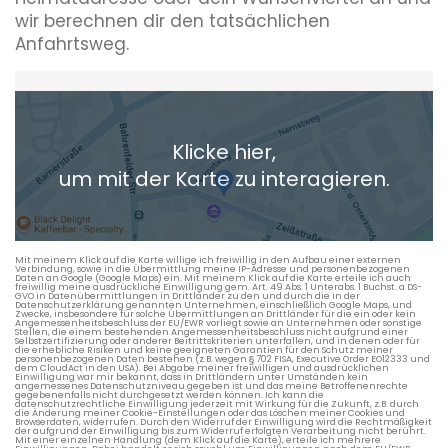
wir berechnen dir den tatsächlichen
Anfahrtsweg.
Heimatadresse oder Wunschort
Klicke hier,
+ Aktuellen Standort hinzufügen
um mit der Karte zu interagieren.
Die berechneten Anreisezeiten basieren auf den
Verkehrsdaten eines typischen Dienstag morgens um 8:30.
Mit meinem Klick auf die Karte willige ich freiwillig in den Aufbau einer externen
Verbindung, sowie in die Übermittlung meine IP-Adresse und personenbezogenen
Daten an Google (Google Maps) ein. Mit meinem Klick auf die Karte erteile ich auch
freiwillig meine ausdrückliche Einwilligung gem. Art. 49 Abs. 1 Unterabs. 1 Buchst. a DS-
GVO in Datenübermittlungen in Drittländer zu den und durch die in der
Datenschutzerklärung genannten Unternehmen, einschließlich Google Maps, und
Zwecke, insbesondere für solche Übermittlungen an Drittländer für die ein oder kein
Angemessenheitsbeschluss der EU/EWR vorliegt sowie an Unternehmen oder sonstige
Stellen, die einem bestehenden Angemessenheitsbeschluss nicht aufgrund einer
Selbstzertifizierung oder anderer Beitrittskriterien unterfallen, und in denen oder für
die erhebliche Risiken und keine geeigneten Garantien für den Schutz meiner
personenbezogenen Daten bestehen (z.B. wegen § 702 FISA, Executive Order EO12333 und
dem CloudAct in den USA). Bei Abgabe meiner freiwilligen und ausdrücklichen
Einwilligung war mir bekannt, dass in Drittländern unter Umständen kein
angemessenes Datenschutzniveau gegeben ist und das meine Betroffenenrechte
gegebenenfalls nicht durchgesetzt werden können. Ich kann die
datenschutzrechtliche Einwilligung jederzeit mit Wirkung für die Zukunft, z.B. durch
die Änderung meiner Cookie-Einstellungen oder das Löschen meiner Cookies und
Browserdaten, widerrufen. Durch den Widerruf der Einwilligung wird die Rechtmäßigkeit
der aufgrund der Einwilligung bis zum Widerruf erfolgten Verarbeitung nicht berührt.
Mit einer einzelnen Handlung (dem Klick auf die Karte), erteile ich mehrere