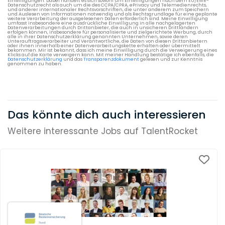
Einwilligungen. Dabei handelt es sich sowohl um Einwilligungen nach dem EU/EWR-
Datenschutzrecht als auch um die des CCPA/CPRA, ePrivacy und Telemedienrechts,
und anderer internationaler Rechtsvorschriften, die unter anderem zum Speichern
und Auslesen von Informationen notwendig und als Rechtsgrundlage für eine geplante
weitere Verarbeitung der ausgelesenen Daten erforderlich sind. Meine Einwilligung
umfasst insbesondere eine ausdrückliche Einwilligung in alle nachgelagerten
Datenverarbeitungen durch Drittanbieter, die auch in unsicheren Drittländern
erfolgen können, insbesondere für personalisierte und zielgerichtete Werbung, durch
alle in ihrer Datenschutzerklärung genannten Unternehmen, sowie deren
Unterauftragsverarbeiter und Verantwortliche, die Daten von diesen Drittanbietern
oder ihnen innerhalb einer Datenverarbeitungskette erhalten oder übermittelt
bekommen. Mir ist bekannt, dass ich meine Einwilligung durch die Verweigerung eines
Klicks auf die Karte verweigern kann. Mit meiner Handlung bestätige ich ebenfalls, die
Datenschutzerklärung
und das
Transparenzdokument
gelesen und zur Kenntnis
genommen zu haben.
Das könnte dich auch interessieren
Weitere interessante Jobs auf TalentRocket