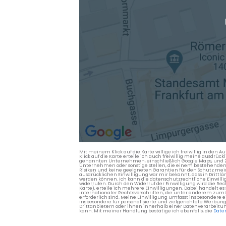
Mit meinem Klick auf die Karte willige ich freiwillig in d
Klick auf die Karte erteile ich auch freiwillig meine ausdrüc
genannten Unternehmen, einschließlich Google Maps, und Zwe
Unternehmen oder sonstige Stellen, die einem bestehenden An
Risiken und keine geeigneten Garantien für den Schutz mein
ausdrücklichen Einwilligung war mir bekannt, dass in Dri
werden können. Ich kann die datenschutzrechtliche Einwilli
widerrufen. Durch den Widerruf der Einwilligung wird die Re
Karte), erteile ich mehrere Einwilligungen. Dabei handelt
internationaler Rechtsvorschriften, die unter anderem zum
erforderlich sind. Meine Einwilligung umfasst insbesondere 
insbesondere für personalisierte und zielgerichtete Werbun
Drittanbietern oder ihnen innerhalb einer Datenverarbeitun
kann. Mit meiner Handlung bestätige ich ebenfalls, die
Date