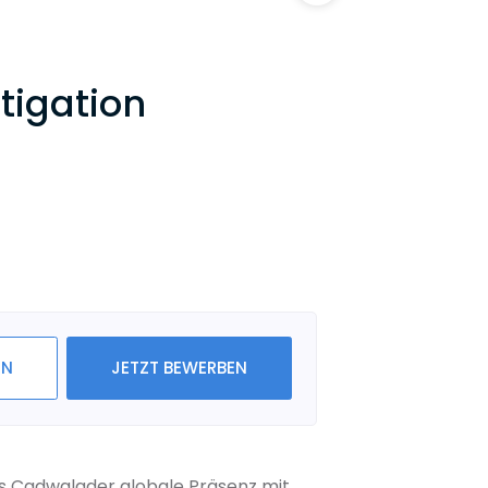
tigation
IN
JETZT BEWERBEN
ls Cadwalader globale Präsenz mit