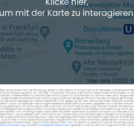
Klicke hier,
um mit der Karte zu interagieren
en Aufbau einer externen Verbindung, sowie in die Übermittlung meine IP-Adresse und persone
kliche Einwilligung gem. Art. 49 Abs. 1 Unterabs. 1 Buchst. a DS-GVO in Datenübermittlungen in
cke, insbesondere für solche Übermittlungen an Drittländer für die ein oder kein Angemess
gemessenheitsbeschluss nicht aufgrund einer Selbstzertifizierung oder anderer Beitrittskri
er personenbezogenen Daten bestehen (z.B. wegen § 702 FISA, Executive Order EO12333 und de
ttländern unter Umständen kein angemessenes Datenschutzniveau gegeben ist und das meine 
gung jederzeit mit Wirkung für die Zukunft, z.B. durch die Änderung meiner Cookie-Einstellu
chtmäßigkeit der aufgrund der Einwilligung bis zum Widerruf erfolgten Verarbeitung nicht be
 es sich sowohl um Einwilligungen nach dem EU/EWR-Datenschutzrecht als auch um die des CC
 Speichern und Auslesen von Informationen notwendig und als Rechtsgrundlage für eine gep
eine ausdrückliche Einwilligung in alle nachgelagerten Datenverarbeitungen durch Drittanbie
g, durch alle in ihrer Datenschutzerklärung genannten Unternehmen, sowie deren Unterauftr
gskette erhalten oder übermittelt bekommen. Mir ist bekannt, dass ich meine Einwilligung du
nschutzerklärung
und das
Transparenzdokument
gelesen und zur Kenntnis genommen zu h