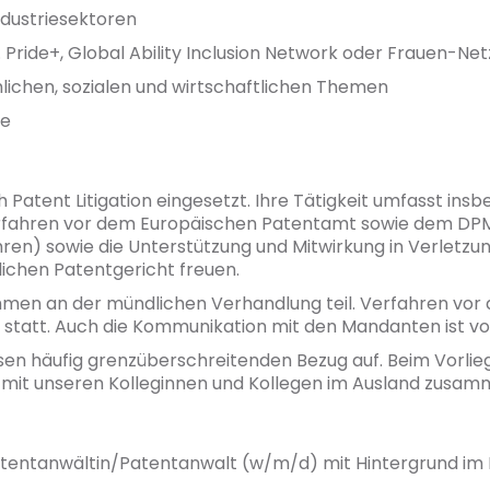
Industriesektoren
 Pride+, Global Ability Inclusion Network oder Frauen-Ne
hlichen, sozialen und wirtschaftlichen Themen
te
Patent Litigation eingesetzt. Ihre Tätigkeit umfasst ins
fahren vor dem Europäischen Patentamt sowie dem DPMA
n) sowie die Unterstützung und Mitwirkung in Verletzu
lichen Patentgericht freuen.
ehmen an der mündlichen Verhandlung teil. Verfahren vo
 statt. Auch die Kommunikation mit den Mandanten ist vo
sen häufig grenzüberschreitenden Bezug auf. Beim Vorlie
g mit unseren Kolleginnen und Kollegen im Ausland zusam
tentanwältin/Patentanwalt (w/m/d) mit Hintergrund im B