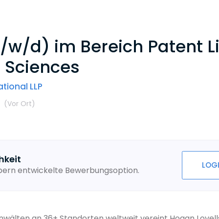
w/d) im Bereich Patent Li
 Sciences
tional LLP
t
(Vor Ort
)
hkeit
LOG
ebern entwickelte Bewerbungsoption.
Anwälten an 36+ Standorten weltweit vereint Hogan Lovel