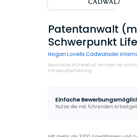
Patentanwalt (m/
Schwerpunkt Life
Hogan Lovells Cadwalader Interna
Associates
in Frankfurt am Main
ab sofor
mit Berufserfahrung
Einfache Bewerbungsmöglic
Nutze die mit führenden Arbeitg
Mit mehr als 3.100 Anwältinnen und 