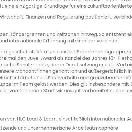
 eine einzigartige Grundlage für eine zukunftsorientierte 
Wirtschaft, Finanzen und Regulierung positioniert, verbin
ppen, Ländergrenzen und Zeitzonen hinweg. So entsteht e
nd internationale Erfahrung miteinander verbindet.
erngeschäftsfeldern und unsere Patentrechtsgruppe zu e
s dreimal den Juve-Award als Kanzlei des Jahres für IP er
hnische Schutzrechte, deren Durchsetzung und die Verteid
n unsere Mandant*innen gerichtlich und außergerichtlich 
elfach internationale Sachverhalte und grenzüberschreit
ppe im Team gelöst werden. Dies gilt insbesondere mit Bl
r bevorstehenden Start wir uns gut vorbereitet sehen und
en von HLC Lead & Learn, einschließlich internationaler 
hätzende und unternehmerische Arbeitsatmosphäre