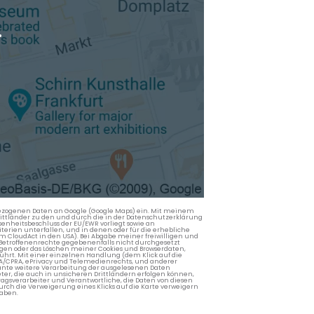
.
nbezogenen Daten an Google (Google Maps) ein. Mit meinem
 Drittländer zu den und durch die in der Datenschutzerklärung
enheitsbeschluss der EU/EWR vorliegt sowie an
terien unterfallen, und in denen oder für die erhebliche
m CloudAct in den USA). Bei Abgabe meiner freiwilligen und
Betroffenenrechte gegebenenfalls nicht durchgesetzt
ngen oder das Löschen meiner Cookies und Browserdaten,
rührt. Mit einer einzelnen Handlung (dem Klick auf die
PA/CPRA, ePrivacy und Telemedienrechts, und anderer
lante weitere Verarbeitung der ausgelesenen Daten
ter, die auch in unsicheren Drittländern erfolgen können,
agsverarbeiter und Verantwortliche, die Daten von diesen
rch die Verweigerung eines Klicks auf die Karte verweigern
aben.