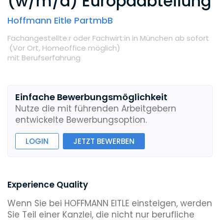
(w/m/d) Europaabteilung
Hoffmann Eitle PartmbB
Fachangestellte:r oder Fachwirt:in
in München
ab sofort
(Vor Ort,
Homeoffice möglich
)
mit Berufserfahrung
Einfache Bewerbungsmöglichkeit
Nutze die mit führenden Arbeitgebern
entwickelte Bewerbungsoption.
LOGIN
JETZT BEWERBEN
Experience Quality
Wenn Sie bei HOFFMANN EITLE einsteigen, werden
Sie Teil einer Kanzlei, die nicht nur berufliche