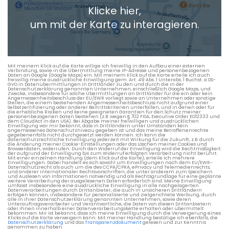
Klicke hier,
+ Aktuellen Standort hinzufügen
um mit der Karte zu interagieren.
Die berechneten Anreisezeiten basieren auf den
Verkehrsdaten eines typischen Dienstag morgens um 8:30.
Mit meinem Klick auf die Karte willige ich freiwillig in den Aufbau einer externen
Verbindung, sowie in die Übermittlung meine IP-Adresse und personenbezogenen
Daten an Google (Google Maps) ein. Mit meinem Klick auf die Karte erteile ich auch
freiwillig meine ausdrückliche Einwilligung gem. Art. 49 Abs. 1 Unterabs. 1 Buchst. a DS-
GVO in Datenübermittlungen in Drittländer zu den und durch die in der
Datenschutzerklärung genannten Unternehmen, einschließlich Google Maps, und
Zwecke, insbesondere für solche Übermittlungen an Drittländer für die ein oder kein
Angemessenheitsbeschluss der EU/EWR vorliegt sowie an Unternehmen oder sonstige
Stellen, die einem bestehenden Angemessenheitsbeschluss nicht aufgrund einer
Selbstzertifizierung oder anderer Beitrittskriterien unterfallen, und in denen oder für
die erhebliche Risiken und keine geeigneten Garantien für den Schutz meiner
personenbezogenen Daten bestehen (z.B. wegen § 702 FISA, Executive Order EO12333 und
dem CloudAct in den USA). Bei Abgabe meiner freiwilligen und ausdrücklichen
Einwilligung war mir bekannt, dass in Drittländern unter Umständen kein
angemessenes Datenschutzniveau gegeben ist und das meine Betroffenenrechte
gegebenenfalls nicht durchgesetzt werden können. Ich kann die
datenschutzrechtliche Einwilligung jederzeit mit Wirkung für die Zukunft, z.B. durch
die Änderung meiner Cookie-Einstellungen oder das Löschen meiner Cookies und
Browserdaten, widerrufen. Durch den Widerruf der Einwilligung wird die Rechtmäßigkeit
der aufgrund der Einwilligung bis zum Widerruf erfolgten Verarbeitung nicht berührt.
Mit einer einzelnen Handlung (dem Klick auf die Karte), erteile ich mehrere
Einwilligungen. Dabei handelt es sich sowohl um Einwilligungen nach dem EU/EWR-
Datenschutzrecht als auch um die des CCPA/CPRA, ePrivacy und Telemedienrechts,
und anderer internationaler Rechtsvorschriften, die unter anderem zum Speichern
und Auslesen von Informationen notwendig und als Rechtsgrundlage für eine geplante
weitere Verarbeitung der ausgelesenen Daten erforderlich sind. Meine Einwilligung
umfasst insbesondere eine ausdrückliche Einwilligung in alle nachgelagerten
Datenverarbeitungen durch Drittanbieter, die auch in unsicheren Drittländern
erfolgen können, insbesondere für personalisierte und zielgerichtete Werbung, durch
alle in ihrer Datenschutzerklärung genannten Unternehmen, sowie deren
Unterauftragsverarbeiter und Verantwortliche, die Daten von diesen Drittanbietern
oder ihnen innerhalb einer Datenverarbeitungskette erhalten oder übermittelt
bekommen. Mir ist bekannt, dass ich meine Einwilligung durch die Verweigerung eines
Klicks auf die Karte verweigern kann. Mit meiner Handlung bestätige ich ebenfalls, die
Datenschutzerklärung
und das
Transparenzdokument
gelesen und zur Kenntnis
genommen zu haben.