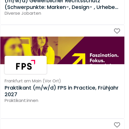
(m/w/d) Gewerblicher Rechtsschutz
(Schwerpunkte: Marken-, Design- , Urheber-
und Wettbewerbsrecht)
Diverse Jobarten
Frankfurt am Main
(
Vor Ort
)
Praktikant (m/w/d) FPS in Practice, Frühjahr
2027
Praktikant:innen