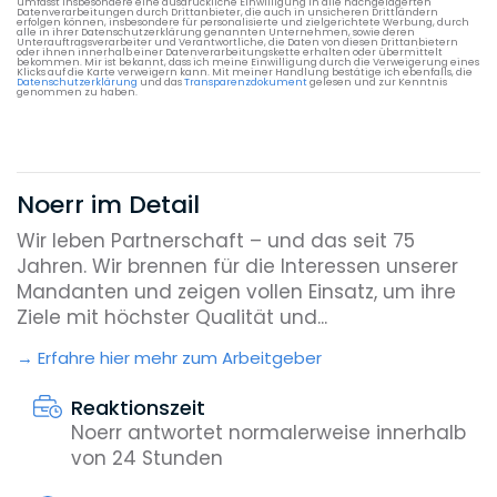
umfasst insbesondere eine ausdrückliche Einwilligung in alle nachgelagerten
Datenverarbeitungen durch Drittanbieter, die auch in unsicheren Drittländern
erfolgen können, insbesondere für personalisierte und zielgerichtete Werbung, durch
alle in ihrer Datenschutzerklärung genannten Unternehmen, sowie deren
Unterauftragsverarbeiter und Verantwortliche, die Daten von diesen Drittanbietern
oder ihnen innerhalb einer Datenverarbeitungskette erhalten oder übermittelt
bekommen. Mir ist bekannt, dass ich meine Einwilligung durch die Verweigerung eines
Klicks auf die Karte verweigern kann. Mit meiner Handlung bestätige ich ebenfalls, die
Datenschutzerklärung
und das
Transparenzdokument
gelesen und zur Kenntnis
genommen zu haben.
Noerr im Detail
Wir leben Partnerschaft – und das seit 75
Jahren. Wir brennen für die Interessen unserer
Mandanten und zeigen vollen Einsatz, um ihre
Ziele mit höchster Qualität und...
Erfahre hier mehr zum Arbeitgeber
Reaktionszeit
Noerr antwortet normalerweise innerhalb
von 24 Stunden