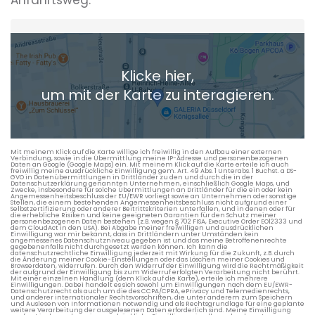
Heimatadresse oder Wunschort
Klicke hier,
+ Aktuellen Standort hinzufügen
um mit der Karte zu interagieren.
Die berechneten Anreisezeiten basieren auf den
Verkehrsdaten eines typischen Dienstag morgens um 8:30.
Mit meinem Klick auf die Karte willige ich freiwillig in den Aufbau einer externen
Verbindung, sowie in die Übermittlung meine IP-Adresse und personenbezogenen
Daten an Google (Google Maps) ein. Mit meinem Klick auf die Karte erteile ich auch
freiwillig meine ausdrückliche Einwilligung gem. Art. 49 Abs. 1 Unterabs. 1 Buchst. a DS-
GVO in Datenübermittlungen in Drittländer zu den und durch die in der
Datenschutzerklärung genannten Unternehmen, einschließlich Google Maps, und
Zwecke, insbesondere für solche Übermittlungen an Drittländer für die ein oder kein
Angemessenheitsbeschluss der EU/EWR vorliegt sowie an Unternehmen oder sonstige
Stellen, die einem bestehenden Angemessenheitsbeschluss nicht aufgrund einer
Selbstzertifizierung oder anderer Beitrittskriterien unterfallen, und in denen oder für
die erhebliche Risiken und keine geeigneten Garantien für den Schutz meiner
personenbezogenen Daten bestehen (z.B. wegen § 702 FISA, Executive Order EO12333 und
dem CloudAct in den USA). Bei Abgabe meiner freiwilligen und ausdrücklichen
Einwilligung war mir bekannt, dass in Drittländern unter Umständen kein
angemessenes Datenschutzniveau gegeben ist und das meine Betroffenenrechte
gegebenenfalls nicht durchgesetzt werden können. Ich kann die
datenschutzrechtliche Einwilligung jederzeit mit Wirkung für die Zukunft, z.B. durch
die Änderung meiner Cookie-Einstellungen oder das Löschen meiner Cookies und
Browserdaten, widerrufen. Durch den Widerruf der Einwilligung wird die Rechtmäßigkeit
der aufgrund der Einwilligung bis zum Widerruf erfolgten Verarbeitung nicht berührt.
Mit einer einzelnen Handlung (dem Klick auf die Karte), erteile ich mehrere
Einwilligungen. Dabei handelt es sich sowohl um Einwilligungen nach dem EU/EWR-
Datenschutzrecht als auch um die des CCPA/CPRA, ePrivacy und Telemedienrechts,
und anderer internationaler Rechtsvorschriften, die unter anderem zum Speichern
und Auslesen von Informationen notwendig und als Rechtsgrundlage für eine geplante
weitere Verarbeitung der ausgelesenen Daten erforderlich sind. Meine Einwilligung