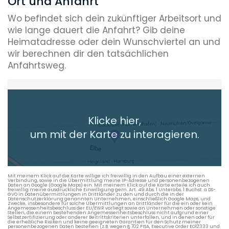
Ort und Anfahrt
Wo befindet sich dein zukünftiger Arbeitsort und
wie lange dauert die Anfahrt? Gib deine
Heimatadresse oder dein Wunschviertel an und
wir berechnen dir den tatsächlichen
Anfahrtsweg.
Heimatadresse oder Wunschort
Klicke hier,
+ Aktuellen Standort hinzufügen
um mit der Karte zu interagieren.
Die berechneten Anreisezeiten basieren auf den
Verkehrsdaten eines typischen Dienstag morgens um 8:30.
Mit meinem Klick auf die Karte willige ich freiwillig in den Aufbau einer externen
Verbindung, sowie in die Übermittlung meine IP-Adresse und personenbezogenen
Daten an Google (Google Maps) ein. Mit meinem Klick auf die Karte erteile ich auch
freiwillig meine ausdrückliche Einwilligung gem. Art. 49 Abs. 1 Unterabs. 1 Buchst. a DS-
GVO in Datenübermittlungen in Drittländer zu den und durch die in der
Datenschutzerklärung genannten Unternehmen, einschließlich Google Maps, und
Zwecke, insbesondere für solche Übermittlungen an Drittländer für die ein oder kein
Angemessenheitsbeschluss der EU/EWR vorliegt sowie an Unternehmen oder sonstige
Stellen, die einem bestehenden Angemessenheitsbeschluss nicht aufgrund einer
Selbstzertifizierung oder anderer Beitrittskriterien unterfallen, und in denen oder für
die erhebliche Risiken und keine geeigneten Garantien für den Schutz meiner
personenbezogenen Daten bestehen (z.B. wegen § 702 FISA, Executive Order EO12333 und