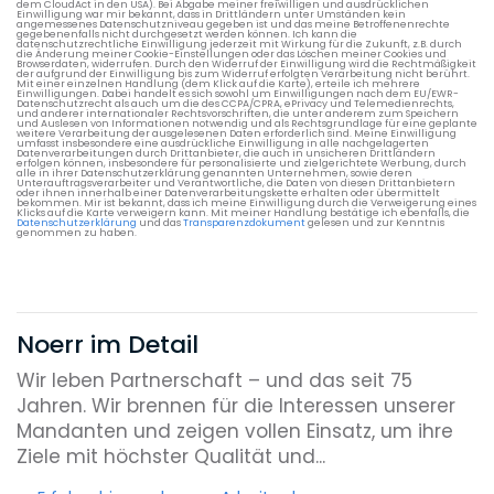
dem CloudAct in den USA). Bei Abgabe meiner freiwilligen und ausdrücklichen
Einwilligung war mir bekannt, dass in Drittländern unter Umständen kein
angemessenes Datenschutzniveau gegeben ist und das meine Betroffenenrechte
gegebenenfalls nicht durchgesetzt werden können. Ich kann die
datenschutzrechtliche Einwilligung jederzeit mit Wirkung für die Zukunft, z.B. durch
die Änderung meiner Cookie-Einstellungen oder das Löschen meiner Cookies und
Browserdaten, widerrufen. Durch den Widerruf der Einwilligung wird die Rechtmäßigkeit
der aufgrund der Einwilligung bis zum Widerruf erfolgten Verarbeitung nicht berührt.
Mit einer einzelnen Handlung (dem Klick auf die Karte), erteile ich mehrere
Einwilligungen. Dabei handelt es sich sowohl um Einwilligungen nach dem EU/EWR-
Datenschutzrecht als auch um die des CCPA/CPRA, ePrivacy und Telemedienrechts,
und anderer internationaler Rechtsvorschriften, die unter anderem zum Speichern
und Auslesen von Informationen notwendig und als Rechtsgrundlage für eine geplante
weitere Verarbeitung der ausgelesenen Daten erforderlich sind. Meine Einwilligung
umfasst insbesondere eine ausdrückliche Einwilligung in alle nachgelagerten
Datenverarbeitungen durch Drittanbieter, die auch in unsicheren Drittländern
erfolgen können, insbesondere für personalisierte und zielgerichtete Werbung, durch
alle in ihrer Datenschutzerklärung genannten Unternehmen, sowie deren
Unterauftragsverarbeiter und Verantwortliche, die Daten von diesen Drittanbietern
oder ihnen innerhalb einer Datenverarbeitungskette erhalten oder übermittelt
bekommen. Mir ist bekannt, dass ich meine Einwilligung durch die Verweigerung eines
Klicks auf die Karte verweigern kann. Mit meiner Handlung bestätige ich ebenfalls, die
Datenschutzerklärung
und das
Transparenzdokument
gelesen und zur Kenntnis
genommen zu haben.
Noerr im Detail
Wir leben Partnerschaft – und das seit 75
Jahren. Wir brennen für die Interessen unserer
Mandanten und zeigen vollen Einsatz, um ihre
Ziele mit höchster Qualität und...