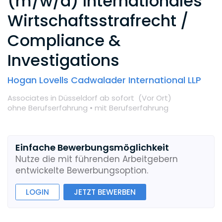
(m/w/d) Internationales
Wirtschaftsstrafrecht /
Compliance &
Investigations
Hogan Lovells Cadwalader International LLP
Associates
in Düsseldorf
ab sofort
(Vor Ort
)
ohne Berufserfahrung •
mit Berufserfahrung
Einfache Bewerbungsmöglichkeit
Nutze die mit führenden Arbeitgebern
entwickelte Bewerbungsoption.
LOGIN
JETZT BEWERBEN