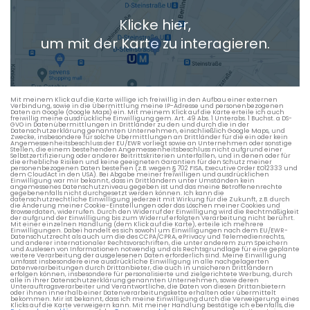
Klicke hier,
+ Aktuellen Standort hinzufügen
um mit der Karte zu interagieren.
Die berechneten Anreisezeiten basieren auf den
Verkehrsdaten eines typischen Dienstag morgens um 8:30.
Mit meinem Klick auf die Karte willige ich freiwillig in den Aufbau einer externen
Verbindung, sowie in die Übermittlung meine IP-Adresse und personenbezogenen
Daten an Google (Google Maps) ein. Mit meinem Klick auf die Karte erteile ich auch
freiwillig meine ausdrückliche Einwilligung gem. Art. 49 Abs. 1 Unterabs. 1 Buchst. a DS-
GVO in Datenübermittlungen in Drittländer zu den und durch die in der
Datenschutzerklärung genannten Unternehmen, einschließlich Google Maps, und
Zwecke, insbesondere für solche Übermittlungen an Drittländer für die ein oder kein
Angemessenheitsbeschluss der EU/EWR vorliegt sowie an Unternehmen oder sonstige
Stellen, die einem bestehenden Angemessenheitsbeschluss nicht aufgrund einer
Selbstzertifizierung oder anderer Beitrittskriterien unterfallen, und in denen oder für
die erhebliche Risiken und keine geeigneten Garantien für den Schutz meiner
personenbezogenen Daten bestehen (z.B. wegen § 702 FISA, Executive Order EO12333 und
dem CloudAct in den USA). Bei Abgabe meiner freiwilligen und ausdrücklichen
Einwilligung war mir bekannt, dass in Drittländern unter Umständen kein
angemessenes Datenschutzniveau gegeben ist und das meine Betroffenenrechte
gegebenenfalls nicht durchgesetzt werden können. Ich kann die
datenschutzrechtliche Einwilligung jederzeit mit Wirkung für die Zukunft, z.B. durch
die Änderung meiner Cookie-Einstellungen oder das Löschen meiner Cookies und
Browserdaten, widerrufen. Durch den Widerruf der Einwilligung wird die Rechtmäßigkeit
der aufgrund der Einwilligung bis zum Widerruf erfolgten Verarbeitung nicht berührt.
Mit einer einzelnen Handlung (dem Klick auf die Karte), erteile ich mehrere
Einwilligungen. Dabei handelt es sich sowohl um Einwilligungen nach dem EU/EWR-
Datenschutzrecht als auch um die des CCPA/CPRA, ePrivacy und Telemedienrechts,
und anderer internationaler Rechtsvorschriften, die unter anderem zum Speichern
und Auslesen von Informationen notwendig und als Rechtsgrundlage für eine geplante
weitere Verarbeitung der ausgelesenen Daten erforderlich sind. Meine Einwilligung
umfasst insbesondere eine ausdrückliche Einwilligung in alle nachgelagerten
Datenverarbeitungen durch Drittanbieter, die auch in unsicheren Drittländern
erfolgen können, insbesondere für personalisierte und zielgerichtete Werbung, durch
alle in ihrer Datenschutzerklärung genannten Unternehmen, sowie deren
Unterauftragsverarbeiter und Verantwortliche, die Daten von diesen Drittanbietern
oder ihnen innerhalb einer Datenverarbeitungskette erhalten oder übermittelt
bekommen. Mir ist bekannt, dass ich meine Einwilligung durch die Verweigerung eines
Klicks auf die Karte verweigern kann. Mit meiner Handlung bestätige ich ebenfalls, die