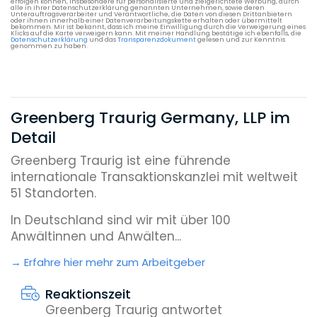
erfolgen können, insbesondere für personalisierte und zielgerichtete Werbung, durch
alle in ihrer Datenschutzerklärung genannten Unternehmen, sowie deren
Unterauftragsverarbeiter und Verantwortliche, die Daten von diesen Drittanbietern
oder ihnen innerhalb einer Datenverarbeitungskette erhalten oder übermittelt
bekommen. Mir ist bekannt, dass ich meine Einwilligung durch die Verweigerung eines
Klicks auf die Karte verweigern kann. Mit meiner Handlung bestätige ich ebenfalls, die
Datenschutzerklärung
und das
Transparenzdokument
gelesen und zur Kenntnis
genommen zu haben.
Greenberg Traurig Germany, LLP im
Detail
Greenberg Traurig ist eine führende
internationale Transaktionskanzlei mit weltweit
51 Standorten.
In Deutschland sind wir mit über 100
Anwältinnen und Anwälten...
Erfahre hier mehr zum Arbeitgeber
Reaktionszeit
Greenberg Traurig antwortet