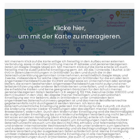
Heimatadresse oder Wunschort
Klicke hier,
+ Aktuellen Standort hinzufügen
um mit der Karte zu interagieren.
Die berechneten Anreisezeiten basieren auf den
Verkehrsdaten eines typischen Dienstag morgens um 8:30.
Mit meinem Klick auf die Karte willige ich freiwillig in den Aufbau einer externen
Verbindung, sowie in die Übermittlung meine IP-Adresse und personenbezogenen
Daten an Google (Google Maps) ein. Mit meinem Klick auf die Karte erteile ich auch
freiwillig meine ausdrückliche Einwilligung gem. Art. 49 Abs. 1 Unterabs. 1 Buchst. a DS-
GVO in Datenübermittlungen in Drittländer zu den und durch die in der
Datenschutzerklärung genannten Unternehmen, einschließlich Google Maps, und
Zwecke, insbesondere für solche Übermittlungen an Drittländer für die ein oder kein
Angemessenheitsbeschluss der EU/EWR vorliegt sowie an Unternehmen oder sonstige
Stellen, die einem bestehenden Angemessenheitsbeschluss nicht aufgrund einer
Selbstzertifizierung oder anderer Beitrittskriterien unterfallen, und in denen oder für
die erhebliche Risiken und keine geeigneten Garantien für den Schutz meiner
personenbezogenen Daten bestehen (z.B. wegen § 702 FISA, Executive Order EO12333 und
dem CloudAct in den USA). Bei Abgabe meiner freiwilligen und ausdrücklichen
Einwilligung war mir bekannt, dass in Drittländern unter Umständen kein
angemessenes Datenschutzniveau gegeben ist und das meine Betroffenenrechte
gegebenenfalls nicht durchgesetzt werden können. Ich kann die
datenschutzrechtliche Einwilligung jederzeit mit Wirkung für die Zukunft, z.B. durch
die Änderung meiner Cookie-Einstellungen oder das Löschen meiner Cookies und
Browserdaten, widerrufen. Durch den Widerruf der Einwilligung wird die Rechtmäßigkeit
der aufgrund der Einwilligung bis zum Widerruf erfolgten Verarbeitung nicht berührt.
Mit einer einzelnen Handlung (dem Klick auf die Karte), erteile ich mehrere
Einwilligungen. Dabei handelt es sich sowohl um Einwilligungen nach dem EU/EWR-
Datenschutzrecht als auch um die des CCPA/CPRA, ePrivacy und Telemedienrechts,
und anderer internationaler Rechtsvorschriften, die unter anderem zum Speichern
und Auslesen von Informationen notwendig und als Rechtsgrundlage für eine geplante
weitere Verarbeitung der ausgelesenen Daten erforderlich sind. Meine Einwilligung
umfasst insbesondere eine ausdrückliche Einwilligung in alle nachgelagerten
Datenverarbeitungen durch Drittanbieter, die auch in unsicheren Drittländern