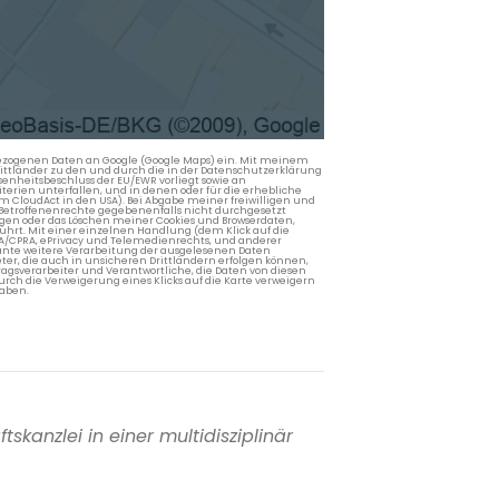
nbezogenen Daten an Google (Google Maps) ein. Mit meinem
 Drittländer zu den und durch die in der Datenschutzerklärung
enheitsbeschluss der EU/EWR vorliegt sowie an
terien unterfallen, und in denen oder für die erhebliche
m CloudAct in den USA). Bei Abgabe meiner freiwilligen und
Betroffenenrechte gegebenenfalls nicht durchgesetzt
ngen oder das Löschen meiner Cookies und Browserdaten,
rührt. Mit einer einzelnen Handlung (dem Klick auf die
PA/CPRA, ePrivacy und Telemedienrechts, und anderer
lante weitere Verarbeitung der ausgelesenen Daten
ter, die auch in unsicheren Drittländern erfolgen können,
agsverarbeiter und Verantwortliche, die Daten von diesen
rch die Verweigerung eines Klicks auf die Karte verweigern
aben.
tskanzlei in einer multidisziplinär