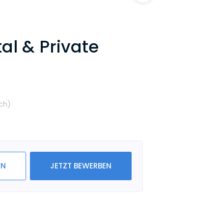
l & Private
ch
)
IN
JETZT BEWERBEN