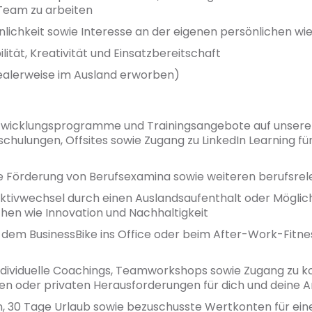
 Team zu arbeiten
ichkeit sowie Interesse an der eigenen persönlichen wie
ilität, Kreativität und Einsatzbereitschaft
dealerweise im Ausland erworben)
twicklungsprogramme und Trainingsangebote auf unserer
schulungen, Offsites sowie Zugang zu LinkedIn Learning fü
le Förderung von Berufsexamina sowie weiteren berufsrel
tivwechsel durch einen Auslandsaufenthalt oder Möglich
chen wie Innovation und Nachhaltigkeit
dem BusinessBike ins Office oder beim After-Work-Fitne
ndividuelle Coachings, Teamworkshops sowie Zugang zu 
en oder privaten Herausforderungen für dich und deine 
, 30 Tage Urlaub sowie bezuschusste Wertkonten für eine f