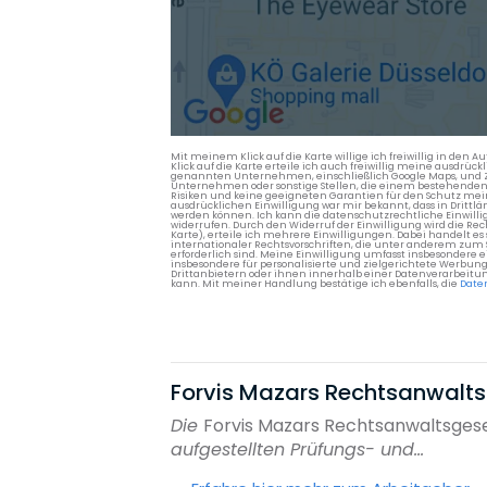
Mit meinem Klick auf die Karte willige ich freiwillig in d
Klick auf die Karte erteile ich auch freiwillig meine ausdrüc
genannten Unternehmen, einschließlich Google Maps, und Zwe
Unternehmen oder sonstige Stellen, die einem bestehenden An
Risiken und keine geeigneten Garantien für den Schutz mein
ausdrücklichen Einwilligung war mir bekannt, dass in Dri
werden können. Ich kann die datenschutzrechtliche Einwilli
widerrufen. Durch den Widerruf der Einwilligung wird die Re
Karte), erteile ich mehrere Einwilligungen. Dabei handelt
internationaler Rechtsvorschriften, die unter anderem zum
erforderlich sind. Meine Einwilligung umfasst insbesondere 
insbesondere für personalisierte und zielgerichtete Werbun
Drittanbietern oder ihnen innerhalb einer Datenverarbeitun
kann. Mit meiner Handlung bestätige ich ebenfalls, die
Date
Forvis Mazars Rechtsanwalts
Die
Forvis Mazars Rechtsanwaltsges
aufgestellten Prüfungs- und...