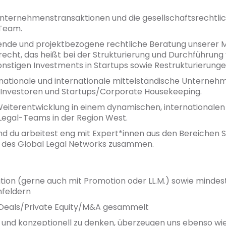
- Unternehmenstransaktionen und die gesellschaftsrechtli
 Team.
ende und projektbezogene rechtliche Beratung unserer 
recht, das heißt bei der Strukturierung und Durchführu
nstigen Investments in Startups sowie Restrukturierunge
ationale und internationale mittelständische Unternehm
l Investoren und Startups/Corporate Housekeeping.
r Weiterentwicklung in einem dynamischen, internationale
Legal-Teams in der Region West.
g und du arbeitest eng mit Expert*innen aus den Bereichen
des Global Legal Networks zusammen.
ation (gerne auch mit Promotion oder LL.M.) sowie mindes
feldern
l Deals/Private Equity/M&A gesammelt
en und konzeptionell zu denken, überzeugen uns ebenso w