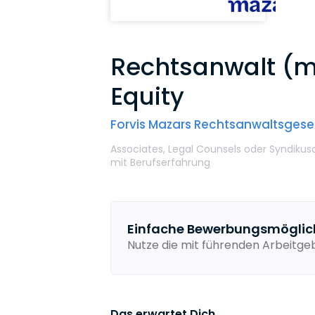
Rechtsanwalt (m
Equity
Forvis Mazars Rechtsanwaltsgese
Associates,
Legal Counsels oder Syndikus
mit Berufserfahrung
Einfache Bewerbungsmöglic
Nutze die mit führenden Arbeitg
Das erwartet Dich