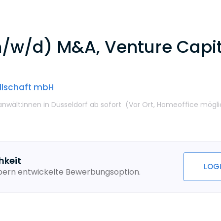
/w/d) M&A, Venture Capita
llschaft mbH
anwält:innen
in Düsseldorf
ab sofort
(Vor Ort,
Homeoffice mögli
hkeit
LOG
ebern entwickelte Bewerbungsoption.