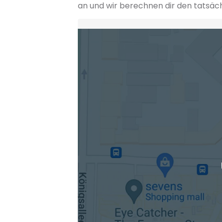
an und wir berechnen dir den tatsäc
Heimatadresse oder Wunschort
Die berechneten Anreisezeiten basieren auf