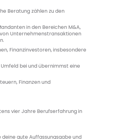
che Beratung zählen zu den
Mandanten in den Bereichen M&A,
ng von Unternehmenstransaktionen
n.
en, Finanzinvestoren, insbesondere
n Umfeld bei und übernimmst eine
 Steuern, Finanzen und
tens vier Jahre Berufserfahrung in
ie deine gute Auffassungsgabe und