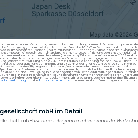
en Aufbau einer externen Verbindung, sowie in die Übermittlung meine IP-Adresse und persone
kliche Einwilligung gem. Art. 49 Abs. 1 Unterabs. 1 Buchst. a DS-GVO in Datenübermittlungen in
cke, insbesondere für solche Übermittlungen an Drittländer für die ein oder kein Angemess
gemessenheitsbeschluss nicht aufgrund einer Selbstzertifizierung oder anderer Beitrittskri
er personenbezogenen Daten bestehen (z.B. wegen § 702 FISA, Executive Order EO12333 und de
ttländern unter Umständen kein angemessenes Datenschutzniveau gegeben ist und das meine 
gung jederzeit mit Wirkung für die Zukunft, z.B. durch die Änderung meiner Cookie-Einstellu
chtmäßigkeit der aufgrund der Einwilligung bis zum Widerruf erfolgten Verarbeitung nicht be
 es sich sowohl um Einwilligungen nach dem EU/EWR-Datenschutzrecht als auch um die des CC
 Speichern und Auslesen von Informationen notwendig und als Rechtsgrundlage für eine gep
eine ausdrückliche Einwilligung in alle nachgelagerten Datenverarbeitungen durch Drittanbie
g, durch alle in ihrer Datenschutzerklärung genannten Unternehmen, sowie deren Unterauftr
gskette erhalten oder übermittelt bekommen. Mir ist bekannt, dass ich meine Einwilligung du
nschutzerklärung
und das
Transparenzdokument
gelesen und zur Kenntnis genommen zu h
gesellschaft mbH im Detail
ellschaft mbH
ist eine integrierte internationale Wirtschaf