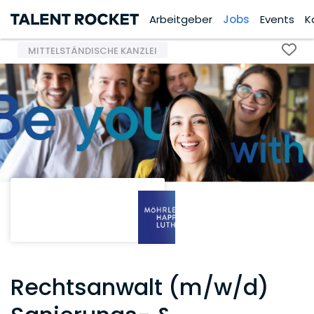
Arbeitgeber
Jobs
Events
K
MITTELSTÄNDISCHE KANZLEI
Rechtsanwalt (m/w/d)