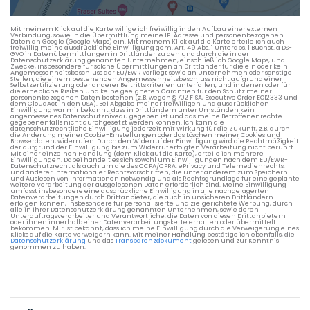
Verkehrsdaten eines typischen Dienstag morgens um 8:30.
Mit meinem Klick auf die Karte willige ich freiwillig in den Aufbau einer externen
Verbindung, sowie in die Übermittlung meine IP-Adresse und personenbezogenen
Daten an Google (Google Maps) ein. Mit meinem Klick auf die Karte erteile ich auch
freiwillig meine ausdrückliche Einwilligung gem. Art. 49 Abs. 1 Unterabs. 1 Buchst. a DS-
GVO in Datenübermittlungen in Drittländer zu den und durch die in der
Datenschutzerklärung genannten Unternehmen, einschließlich Google Maps, und
Zwecke, insbesondere für solche Übermittlungen an Drittländer für die ein oder kein
Angemessenheitsbeschluss der EU/EWR vorliegt sowie an Unternehmen oder sonstige
Stellen, die einem bestehenden Angemessenheitsbeschluss nicht aufgrund einer
Selbstzertifizierung oder anderer Beitrittskriterien unterfallen, und in denen oder für
die erhebliche Risiken und keine geeigneten Garantien für den Schutz meiner
personenbezogenen Daten bestehen (z.B. wegen § 702 FISA, Executive Order EO12333 und
dem CloudAct in den USA). Bei Abgabe meiner freiwilligen und ausdrücklichen
Einwilligung war mir bekannt, dass in Drittländern unter Umständen kein
angemessenes Datenschutzniveau gegeben ist und das meine Betroffenenrechte
gegebenenfalls nicht durchgesetzt werden können. Ich kann die
datenschutzrechtliche Einwilligung jederzeit mit Wirkung für die Zukunft, z.B. durch
die Änderung meiner Cookie-Einstellungen oder das Löschen meiner Cookies und
Browserdaten, widerrufen. Durch den Widerruf der Einwilligung wird die Rechtmäßigkeit
der aufgrund der Einwilligung bis zum Widerruf erfolgten Verarbeitung nicht berührt.
Mit einer einzelnen Handlung (dem Klick auf die Karte), erteile ich mehrere
Einwilligungen. Dabei handelt es sich sowohl um Einwilligungen nach dem EU/EWR-
Datenschutzrecht als auch um die des CCPA/CPRA, ePrivacy und Telemedienrechts,
und anderer internationaler Rechtsvorschriften, die unter anderem zum Speichern
und Auslesen von Informationen notwendig und als Rechtsgrundlage für eine geplante
weitere Verarbeitung der ausgelesenen Daten erforderlich sind. Meine Einwilligung
umfasst insbesondere eine ausdrückliche Einwilligung in alle nachgelagerten
Datenverarbeitungen durch Drittanbieter, die auch in unsicheren Drittländern
erfolgen können, insbesondere für personalisierte und zielgerichtete Werbung, durch
alle in ihrer Datenschutzerklärung genannten Unternehmen, sowie deren
Unterauftragsverarbeiter und Verantwortliche, die Daten von diesen Drittanbietern
oder ihnen innerhalb einer Datenverarbeitungskette erhalten oder übermittelt
bekommen. Mir ist bekannt, dass ich meine Einwilligung durch die Verweigerung eines
Klicks auf die Karte verweigern kann. Mit meiner Handlung bestätige ich ebenfalls, die
Datenschutzerklärung
und das
Transparenzdokument
gelesen und zur Kenntnis
genommen zu haben.