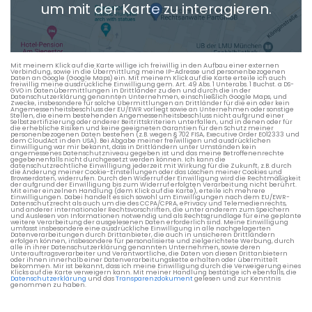
um mit der Karte zu interagieren.
Die berechneten Anreisezeiten basieren auf den
Verkehrsdaten eines typischen Dienstag morgens um 8:30.
Mit meinem Klick auf die Karte willige ich freiwillig in den Aufbau einer externen
Verbindung, sowie in die Übermittlung meine IP-Adresse und personenbezogenen
Daten an Google (Google Maps) ein. Mit meinem Klick auf die Karte erteile ich auch
freiwillig meine ausdrückliche Einwilligung gem. Art. 49 Abs. 1 Unterabs. 1 Buchst. a DS-
GVO in Datenübermittlungen in Drittländer zu den und durch die in der
Datenschutzerklärung genannten Unternehmen, einschließlich Google Maps, und
Zwecke, insbesondere für solche Übermittlungen an Drittländer für die ein oder kein
Angemessenheitsbeschluss der EU/EWR vorliegt sowie an Unternehmen oder sonstige
Stellen, die einem bestehenden Angemessenheitsbeschluss nicht aufgrund einer
Selbstzertifizierung oder anderer Beitrittskriterien unterfallen, und in denen oder für
die erhebliche Risiken und keine geeigneten Garantien für den Schutz meiner
personenbezogenen Daten bestehen (z.B. wegen § 702 FISA, Executive Order EO12333 und
dem CloudAct in den USA). Bei Abgabe meiner freiwilligen und ausdrücklichen
Einwilligung war mir bekannt, dass in Drittländern unter Umständen kein
angemessenes Datenschutzniveau gegeben ist und das meine Betroffenenrechte
gegebenenfalls nicht durchgesetzt werden können. Ich kann die
datenschutzrechtliche Einwilligung jederzeit mit Wirkung für die Zukunft, z.B. durch
die Änderung meiner Cookie-Einstellungen oder das Löschen meiner Cookies und
Browserdaten, widerrufen. Durch den Widerruf der Einwilligung wird die Rechtmäßigkeit
der aufgrund der Einwilligung bis zum Widerruf erfolgten Verarbeitung nicht berührt.
Mit einer einzelnen Handlung (dem Klick auf die Karte), erteile ich mehrere
Einwilligungen. Dabei handelt es sich sowohl um Einwilligungen nach dem EU/EWR-
Datenschutzrecht als auch um die des CCPA/CPRA, ePrivacy und Telemedienrechts,
und anderer internationaler Rechtsvorschriften, die unter anderem zum Speichern
und Auslesen von Informationen notwendig und als Rechtsgrundlage für eine geplante
weitere Verarbeitung der ausgelesenen Daten erforderlich sind. Meine Einwilligung
umfasst insbesondere eine ausdrückliche Einwilligung in alle nachgelagerten
Datenverarbeitungen durch Drittanbieter, die auch in unsicheren Drittländern
erfolgen können, insbesondere für personalisierte und zielgerichtete Werbung, durch
alle in ihrer Datenschutzerklärung genannten Unternehmen, sowie deren
Unterauftragsverarbeiter und Verantwortliche, die Daten von diesen Drittanbietern
oder ihnen innerhalb einer Datenverarbeitungskette erhalten oder übermittelt
bekommen. Mir ist bekannt, dass ich meine Einwilligung durch die Verweigerung eines
Klicks auf die Karte verweigern kann. Mit meiner Handlung bestätige ich ebenfalls, die
Datenschutzerklärung
und das
Transparenzdokument
gelesen und zur Kenntnis
genommen zu haben.