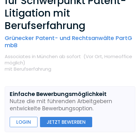
für Schwerpunkt Patent-
Litigation mit
Berufserfahrung
Grünecker Patent- und Rechtsanwälte PartG
mbB
Associates
in München
ab sofort
(Vor Ort,
Homeoffice
möglich
)
mit Berufserfahrung
Einfache Bewerbungsmöglichkeit
Nutze die mit führenden Arbeitgebern
entwickelte Bewerbungsoption.
LOGIN
JETZT BEWERBEN