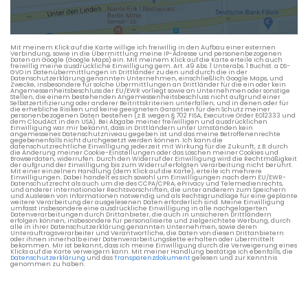
Die berechneten Anreisezeiten basieren auf den
Verkehrsdaten eines typischen Dienstag morgens um 8:30.
Mit meinem Klick auf die Karte willige ich freiwillig in den Aufbau einer externen
Verbindung, sowie in die Übermittlung meine IP-Adresse und personenbezogenen
Daten an Google (Google Maps) ein. Mit meinem Klick auf die Karte erteile ich auch
freiwillig meine ausdrückliche Einwilligung gem. Art. 49 Abs. 1 Unterabs. 1 Buchst. a DS-
GVO in Datenübermittlungen in Drittländer zu den und durch die in der
Datenschutzerklärung genannten Unternehmen, einschließlich Google Maps, und
Zwecke, insbesondere für solche Übermittlungen an Drittländer für die ein oder kein
Angemessenheitsbeschluss der EU/EWR vorliegt sowie an Unternehmen oder sonstige
Stellen, die einem bestehenden Angemessenheitsbeschluss nicht aufgrund einer
Selbstzertifizierung oder anderer Beitrittskriterien unterfallen, und in denen oder für
die erhebliche Risiken und keine geeigneten Garantien für den Schutz meiner
personenbezogenen Daten bestehen (z.B. wegen § 702 FISA, Executive Order EO12333 und
dem CloudAct in den USA). Bei Abgabe meiner freiwilligen und ausdrücklichen
Einwilligung war mir bekannt, dass in Drittländern unter Umständen kein
angemessenes Datenschutzniveau gegeben ist und das meine Betroffenenrechte
gegebenenfalls nicht durchgesetzt werden können. Ich kann die
datenschutzrechtliche Einwilligung jederzeit mit Wirkung für die Zukunft, z.B. durch
die Änderung meiner Cookie-Einstellungen oder das Löschen meiner Cookies und
Browserdaten, widerrufen. Durch den Widerruf der Einwilligung wird die Rechtmäßigkeit
der aufgrund der Einwilligung bis zum Widerruf erfolgten Verarbeitung nicht berührt.
Mit einer einzelnen Handlung (dem Klick auf die Karte), erteile ich mehrere
Einwilligungen. Dabei handelt es sich sowohl um Einwilligungen nach dem EU/EWR-
Datenschutzrecht als auch um die des CCPA/CPRA, ePrivacy und Telemedienrechts,
und anderer internationaler Rechtsvorschriften, die unter anderem zum Speichern
und Auslesen von Informationen notwendig und als Rechtsgrundlage für eine geplante
weitere Verarbeitung der ausgelesenen Daten erforderlich sind. Meine Einwilligung
umfasst insbesondere eine ausdrückliche Einwilligung in alle nachgelagerten
Datenverarbeitungen durch Drittanbieter, die auch in unsicheren Drittländern
erfolgen können, insbesondere für personalisierte und zielgerichtete Werbung, durch
alle in ihrer Datenschutzerklärung genannten Unternehmen, sowie deren
Unterauftragsverarbeiter und Verantwortliche, die Daten von diesen Drittanbietern
oder ihnen innerhalb einer Datenverarbeitungskette erhalten oder übermittelt
bekommen. Mir ist bekannt, dass ich meine Einwilligung durch die Verweigerung eines
Klicks auf die Karte verweigern kann. Mit meiner Handlung bestätige ich ebenfalls, die
Datenschutzerklärung
und das
Transparenzdokument
gelesen und zur Kenntnis
genommen zu haben.