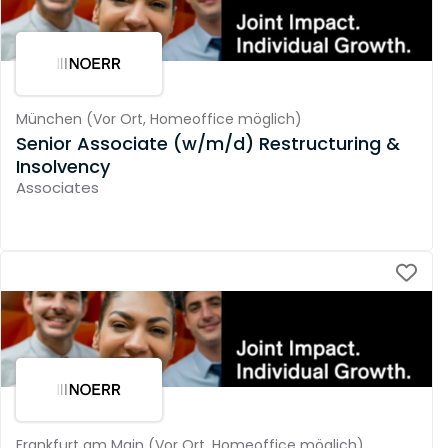
München
(
Vor Ort,
Homeoffice möglich
)
Senior Associate (w/m/d) Restructuring &
Insolvency
Associates
Frankfurt am Main
(
Vor Ort,
Homeoffice möglich
)