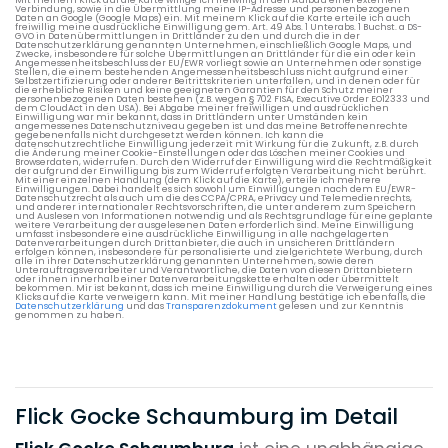
Verbindung, sowie in die Übermittlung meine IP-Adresse und personenbezogenen
Daten an Google (Google Maps) ein. Mit meinem Klick auf die Karte erteile ich auch
freiwillig meine ausdrückliche Einwilligung gem. Art. 49 Abs. 1 Unterabs. 1 Buchst. a DS-
GVO in Datenübermittlungen in Drittländer zu den und durch die in der
Datenschutzerklärung genannten Unternehmen, einschließlich Google Maps, und
Zwecke, insbesondere für solche Übermittlungen an Drittländer für die ein oder kein
Angemessenheitsbeschluss der EU/EWR vorliegt sowie an Unternehmen oder sonstige
Stellen, die einem bestehenden Angemessenheitsbeschluss nicht aufgrund einer
Selbstzertifizierung oder anderer Beitrittskriterien unterfallen, und in denen oder für
die erhebliche Risiken und keine geeigneten Garantien für den Schutz meiner
personenbezogenen Daten bestehen (z.B. wegen § 702 FISA, Executive Order EO12333 und
dem CloudAct in den USA). Bei Abgabe meiner freiwilligen und ausdrücklichen
Einwilligung war mir bekannt, dass in Drittländern unter Umständen kein
angemessenes Datenschutzniveau gegeben ist und das meine Betroffenenrechte
gegebenenfalls nicht durchgesetzt werden können. Ich kann die
datenschutzrechtliche Einwilligung jederzeit mit Wirkung für die Zukunft, z.B. durch
die Änderung meiner Cookie-Einstellungen oder das Löschen meiner Cookies und
Browserdaten, widerrufen. Durch den Widerruf der Einwilligung wird die Rechtmäßigkeit
der aufgrund der Einwilligung bis zum Widerruf erfolgten Verarbeitung nicht berührt.
Mit einer einzelnen Handlung (dem Klick auf die Karte), erteile ich mehrere
Einwilligungen. Dabei handelt es sich sowohl um Einwilligungen nach dem EU/EWR-
Datenschutzrecht als auch um die des CCPA/CPRA, ePrivacy und Telemedienrechts,
und anderer internationaler Rechtsvorschriften, die unter anderem zum Speichern
und Auslesen von Informationen notwendig und als Rechtsgrundlage für eine geplante
weitere Verarbeitung der ausgelesenen Daten erforderlich sind. Meine Einwilligung
umfasst insbesondere eine ausdrückliche Einwilligung in alle nachgelagerten
Datenverarbeitungen durch Drittanbieter, die auch in unsicheren Drittländern
erfolgen können, insbesondere für personalisierte und zielgerichtete Werbung, durch
alle in ihrer Datenschutzerklärung genannten Unternehmen, sowie deren
Unterauftragsverarbeiter und Verantwortliche, die Daten von diesen Drittanbietern
oder ihnen innerhalb einer Datenverarbeitungskette erhalten oder übermittelt
bekommen. Mir ist bekannt, dass ich meine Einwilligung durch die Verweigerung eines
Klicks auf die Karte verweigern kann. Mit meiner Handlung bestätige ich ebenfalls, die
Datenschutzerklärung
und das
Transparenzdokument
gelesen und zur Kenntnis
genommen zu haben.
Flick Gocke Schaumburg im Detail