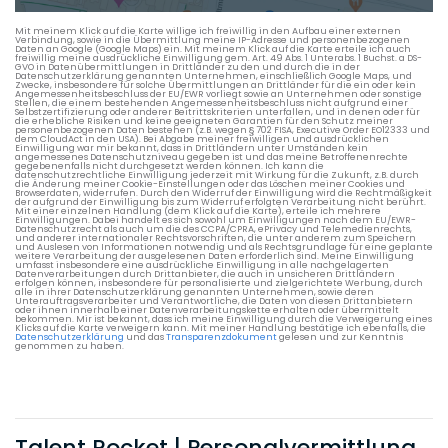
Verkehrsdaten eines typischen Dienstag morgens um 8:30.
Mit meinem Klick auf die Karte willige ich freiwillig in den Aufbau einer externen
Verbindung, sowie in die Übermittlung meine IP-Adresse und personenbezogenen
Daten an Google (Google Maps) ein. Mit meinem Klick auf die Karte erteile ich auch
freiwillig meine ausdrückliche Einwilligung gem. Art. 49 Abs. 1 Unterabs. 1 Buchst. a DS-
GVO in Datenübermittlungen in Drittländer zu den und durch die in der
Datenschutzerklärung genannten Unternehmen, einschließlich Google Maps, und
Zwecke, insbesondere für solche Übermittlungen an Drittländer für die ein oder kein
Angemessenheitsbeschluss der EU/EWR vorliegt sowie an Unternehmen oder sonstige
Stellen, die einem bestehenden Angemessenheitsbeschluss nicht aufgrund einer
Selbstzertifizierung oder anderer Beitrittskriterien unterfallen, und in denen oder für
die erhebliche Risiken und keine geeigneten Garantien für den Schutz meiner
personenbezogenen Daten bestehen (z.B. wegen § 702 FISA, Executive Order EO12333 und
dem CloudAct in den USA). Bei Abgabe meiner freiwilligen und ausdrücklichen
Einwilligung war mir bekannt, dass in Drittländern unter Umständen kein
angemessenes Datenschutzniveau gegeben ist und das meine Betroffenenrechte
gegebenenfalls nicht durchgesetzt werden können. Ich kann die
datenschutzrechtliche Einwilligung jederzeit mit Wirkung für die Zukunft, z.B. durch
die Änderung meiner Cookie-Einstellungen oder das Löschen meiner Cookies und
Browserdaten, widerrufen. Durch den Widerruf der Einwilligung wird die Rechtmäßigkeit
der aufgrund der Einwilligung bis zum Widerruf erfolgten Verarbeitung nicht berührt.
Mit einer einzelnen Handlung (dem Klick auf die Karte), erteile ich mehrere
Einwilligungen. Dabei handelt es sich sowohl um Einwilligungen nach dem EU/EWR-
Datenschutzrecht als auch um die des CCPA/CPRA, ePrivacy und Telemedienrechts,
und anderer internationaler Rechtsvorschriften, die unter anderem zum Speichern
und Auslesen von Informationen notwendig und als Rechtsgrundlage für eine geplante
weitere Verarbeitung der ausgelesenen Daten erforderlich sind. Meine Einwilligung
umfasst insbesondere eine ausdrückliche Einwilligung in alle nachgelagerten
Datenverarbeitungen durch Drittanbieter, die auch in unsicheren Drittländern
erfolgen können, insbesondere für personalisierte und zielgerichtete Werbung, durch
alle in ihrer Datenschutzerklärung genannten Unternehmen, sowie deren
Unterauftragsverarbeiter und Verantwortliche, die Daten von diesen Drittanbietern
oder ihnen innerhalb einer Datenverarbeitungskette erhalten oder übermittelt
bekommen. Mir ist bekannt, dass ich meine Einwilligung durch die Verweigerung eines
Klicks auf die Karte verweigern kann. Mit meiner Handlung bestätige ich ebenfalls, die
Datenschutzerklärung
und das
Transparenzdokument
gelesen und zur Kenntnis
genommen zu haben.
Talent Rocket | Personalvermittlung