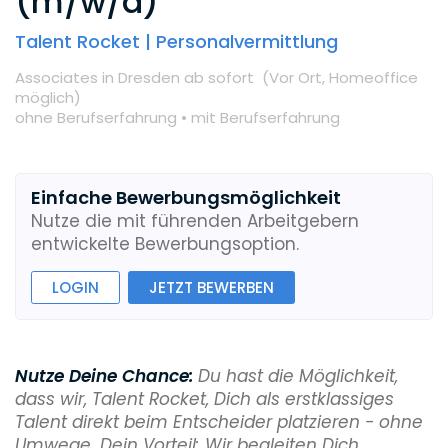
(m/w/d)
Talent Rocket | Personalvermittlung
Associates
in Dresden
ab sofort
(Vor Ort,
Homeoffice
möglich
)
ohne Berufserfahrung •
mit Berufserfahrung
Einfache Bewerbungsmöglichkeit
Nutze die mit führenden Arbeitgebern
entwickelte Bewerbungsoption.
LOGIN
JETZT BEWERBEN
Nutze Deine Chance:
Du hast die Möglichkeit,
dass wir, Talent Rocket, Dich als erstklassiges
Talent direkt beim Entscheider platzieren - ohne
Umwege. Dein Vorteil: Wir begleiten Dich