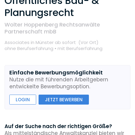
Öffentliches Bau- &
Planungsrecht
Wolter Hoppenberg Rechtsanwälte
Partnerschaft mbB
Associates
in Münster
ab sofort
(Vor Ort
)
ohne Berufserfahrung •
mit Berufserfahrung
Einfache Bewerbungsmöglichkeit
Nutze die mit führenden Arbeitgebern
entwickelte Bewerbungsoption.
LOGIN
JETZT BEWERBEN
Auf der Suche nach der richtigen Größe?
Als mittelständische Anwaltskanzlei bieten wir