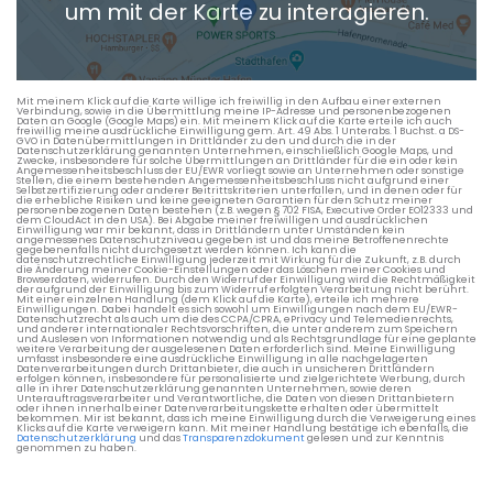
um mit der Karte zu interagieren.
Die berechneten Anreisezeiten basieren auf den
Verkehrsdaten eines typischen Dienstag morgens um 8:30.
Mit meinem Klick auf die Karte willige ich freiwillig in den Aufbau einer externen
Verbindung, sowie in die Übermittlung meine IP-Adresse und personenbezogenen
Daten an Google (Google Maps) ein. Mit meinem Klick auf die Karte erteile ich auch
freiwillig meine ausdrückliche Einwilligung gem. Art. 49 Abs. 1 Unterabs. 1 Buchst. a DS-
GVO in Datenübermittlungen in Drittländer zu den und durch die in der
Datenschutzerklärung genannten Unternehmen, einschließlich Google Maps, und
Zwecke, insbesondere für solche Übermittlungen an Drittländer für die ein oder kein
Angemessenheitsbeschluss der EU/EWR vorliegt sowie an Unternehmen oder sonstige
Stellen, die einem bestehenden Angemessenheitsbeschluss nicht aufgrund einer
Selbstzertifizierung oder anderer Beitrittskriterien unterfallen, und in denen oder für
die erhebliche Risiken und keine geeigneten Garantien für den Schutz meiner
personenbezogenen Daten bestehen (z.B. wegen § 702 FISA, Executive Order EO12333 und
dem CloudAct in den USA). Bei Abgabe meiner freiwilligen und ausdrücklichen
Einwilligung war mir bekannt, dass in Drittländern unter Umständen kein
angemessenes Datenschutzniveau gegeben ist und das meine Betroffenenrechte
gegebenenfalls nicht durchgesetzt werden können. Ich kann die
datenschutzrechtliche Einwilligung jederzeit mit Wirkung für die Zukunft, z.B. durch
die Änderung meiner Cookie-Einstellungen oder das Löschen meiner Cookies und
Browserdaten, widerrufen. Durch den Widerruf der Einwilligung wird die Rechtmäßigkeit
der aufgrund der Einwilligung bis zum Widerruf erfolgten Verarbeitung nicht berührt.
Mit einer einzelnen Handlung (dem Klick auf die Karte), erteile ich mehrere
Einwilligungen. Dabei handelt es sich sowohl um Einwilligungen nach dem EU/EWR-
Datenschutzrecht als auch um die des CCPA/CPRA, ePrivacy und Telemedienrechts,
und anderer internationaler Rechtsvorschriften, die unter anderem zum Speichern
und Auslesen von Informationen notwendig und als Rechtsgrundlage für eine geplante
weitere Verarbeitung der ausgelesenen Daten erforderlich sind. Meine Einwilligung
umfasst insbesondere eine ausdrückliche Einwilligung in alle nachgelagerten
Datenverarbeitungen durch Drittanbieter, die auch in unsicheren Drittländern
erfolgen können, insbesondere für personalisierte und zielgerichtete Werbung, durch
alle in ihrer Datenschutzerklärung genannten Unternehmen, sowie deren
Unterauftragsverarbeiter und Verantwortliche, die Daten von diesen Drittanbietern
oder ihnen innerhalb einer Datenverarbeitungskette erhalten oder übermittelt
bekommen. Mir ist bekannt, dass ich meine Einwilligung durch die Verweigerung eines
Klicks auf die Karte verweigern kann. Mit meiner Handlung bestätige ich ebenfalls, die
Datenschutzerklärung
und das
Transparenzdokument
gelesen und zur Kenntnis
genommen zu haben.