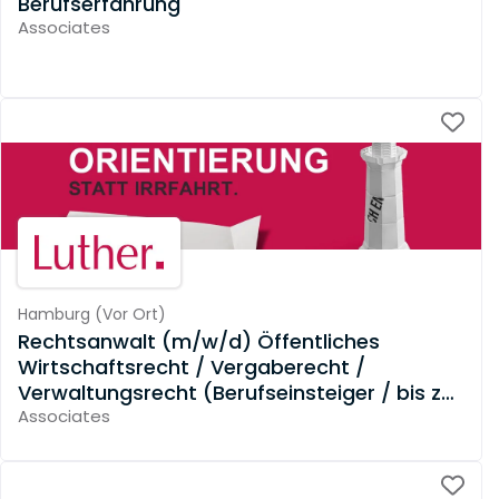
Berufserfahrung
Associates
Hamburg
(
Vor Ort
)
Rechtsanwalt (m/w/d) Öffentliches
Wirtschaftsrecht / Vergaberecht /
Verwaltungsrecht (Berufseinsteiger / bis zu
3 Jahre Berufserfahrung)
Associates