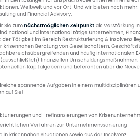
Wir finden Lösungen für anspruchsvolle unternehmensrech
onen. Weltweit und vor Ort. Und wir bieten noch mehr: 
sulting und Financial Advisory.
r Sie zum
nächstmöglichen Zeitpunkt
als Verstärkung i
ind national und international tätige Unternehmen, Finan
der Tätigkeit im Bereich Restrukturierung & Insolvenz li
er krisennahen Beratung von Gesellschaftern, Geschäfts
fachbereichsübergreifenden und häufig internationalen 
(ausschließlich) finanziellen Umschuldungsmaßnahmen, z.
enziellen Kapitalgebern und Lieferanten über die Neuve
lreiche spannende Aufgaben in einem multidisziplinären u
n auf Sie!
kturierungen und -refinanzierungen von Krisenunterneh
gerichtlichen Verfahren zur Unternehmenssanierung
in krisennahen Situationen sowie aus der Insolvenz