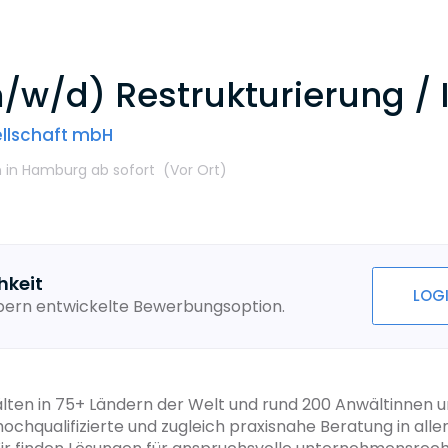
w/d) Restrukturierung / 
ellschaft mbH
n
in Hamburg
ab sofort
(Vor Ort
)
hkeit
LOG
ebern entwickelte Bewerbungsoption.
lten in 75+ Ländern der Welt und rund 200 Anwältinnen u
hochqualifizierte und zugleich praxisnahe Beratung in all