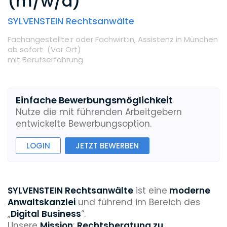
(m/w/d)
SYLVENSTEIN Rechtsanwälte
Fachangestellte:r oder Fachwirt:in,
Assistenz
in München
ab sofort
(Vor Ort
)
mit Berufserfahrung
Einfache Bewerbungsmöglichkeit
Nutze die mit führenden Arbeitgebern
entwickelte Bewerbungsoption.
LOGIN
JETZT BEWERBEN
SYLVENSTEIN Rechtsanwälte
ist eine
moderne
Anwaltskanzlei
und führend im Bereich des
„
Digital Business
“.
Unsere
Mission
:
Rechtsberatung zu