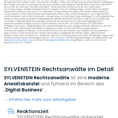
Browserdaten, widerrufen. Durch den Widerruf der Einwilligung wird die Rechtmäßigkeit
der aufgrund der Einwilligung bis zum Widerruf erfolgten Verarbeitung nicht berührt.
Mit einer einzelnen Handlung (dem Klick auf die Karte), erteile ich mehrere
Einwilligungen. Dabei handelt es sich sowohl um Einwilligungen nach dem EU/EWR-
Datenschutzrecht als auch um die des CCPA/CPRA, ePrivacy und Telemedienrechts,
und anderer internationaler Rechtsvorschriften, die unter anderem zum Speichern
und Auslesen von Informationen notwendig und als Rechtsgrundlage für eine geplante
weitere Verarbeitung der ausgelesenen Daten erforderlich sind. Meine Einwilligung
umfasst insbesondere eine ausdrückliche Einwilligung in alle nachgelagerten
Datenverarbeitungen durch Drittanbieter, die auch in unsicheren Drittländern
erfolgen können, insbesondere für personalisierte und zielgerichtete Werbung, durch
alle in ihrer Datenschutzerklärung genannten Unternehmen, sowie deren
Unterauftragsverarbeiter und Verantwortliche, die Daten von diesen Drittanbietern
oder ihnen innerhalb einer Datenverarbeitungskette erhalten oder übermittelt
bekommen. Mir ist bekannt, dass ich meine Einwilligung durch die Verweigerung eines
Klicks auf die Karte verweigern kann. Mit meiner Handlung bestätige ich ebenfalls, die
Datenschutzerklärung
und das
Transparenzdokument
gelesen und zur Kenntnis
genommen zu haben.
SYLVENSTEIN Rechtsanwälte im Detail
SYLVENSTEIN Rechtsanwält
e
ist eine
moderne
Anwaltskanzlei
und führend im Bereich des
„
Digital Business
“....
Erfahre hier mehr zum Arbeitgeber
Reaktionszeit
SYLVENSTEIN Rechtsanwälte antwortet