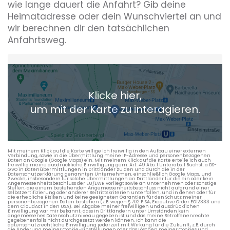
wie lange dauert die Anfahrt? Gib deine
Heimatadresse oder dein Wunschviertel an und
wir berechnen dir den tatsächlichen
Anfahrtsweg.
Heimatadresse oder Wunschort
Klicke hier,
+ Aktuellen Standort hinzufügen
um mit der Karte zu interagieren.
Die berechneten Anreisezeiten basieren auf den
Verkehrsdaten eines typischen Dienstag morgens um 8:30.
Mit meinem Klick auf die Karte willige ich freiwillig in den Aufbau einer externen
Verbindung, sowie in die Übermittlung meine IP-Adresse und personenbezogenen
Daten an Google (Google Maps) ein. Mit meinem Klick auf die Karte erteile ich auch
freiwillig meine ausdrückliche Einwilligung gem. Art. 49 Abs. 1 Unterabs. 1 Buchst. a DS-
GVO in Datenübermittlungen in Drittländer zu den und durch die in der
Datenschutzerklärung genannten Unternehmen, einschließlich Google Maps, und
Zwecke, insbesondere für solche Übermittlungen an Drittländer für die ein oder kein
Angemessenheitsbeschluss der EU/EWR vorliegt sowie an Unternehmen oder sonstige
Stellen, die einem bestehenden Angemessenheitsbeschluss nicht aufgrund einer
Selbstzertifizierung oder anderer Beitrittskriterien unterfallen, und in denen oder für
die erhebliche Risiken und keine geeigneten Garantien für den Schutz meiner
personenbezogenen Daten bestehen (z.B. wegen § 702 FISA, Executive Order EO12333 und
dem CloudAct in den USA). Bei Abgabe meiner freiwilligen und ausdrücklichen
Einwilligung war mir bekannt, dass in Drittländern unter Umständen kein
angemessenes Datenschutzniveau gegeben ist und das meine Betroffenenrechte
gegebenenfalls nicht durchgesetzt werden können. Ich kann die
datenschutzrechtliche Einwilligung jederzeit mit Wirkung für die Zukunft, z.B. durch
die Änderung meiner Cookie-Einstellungen oder das Löschen meiner Cookies und