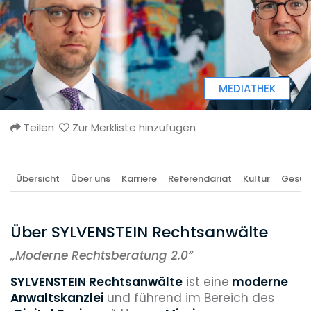
MEDIATHEK
Teilen
Zur Merkliste hinzufügen
Übersicht
Über uns
Karriere
Referendariat
Kultur
Gesun
Über SYLVENSTEIN Rechtsanwälte
„
Moderne Rechtsberatung 2.0“
SYLVENSTEIN Rechtsanwält
e
ist eine
moderne
Anwaltskanzlei
und führend im Bereich des