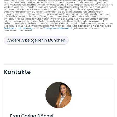
Datenschutzrecht als auch um die des CCPA/CPRA, ePrivacy und Telemedienrechts,
und anderer internationaler Rechtsvorschriften, die unter anderem zum Speichern
und Auslesen von Informationen notwendig und als Rechtsgrundlage für eine geplante
weitere Verarbeitung der ausgelesenen Daten erforderlich sind. Meine Einwilligung
umfasst insbesondere eine ausdrückliche Einwilligung in alle nachgelagerten
Datenverarbeitungen durch Drittanbieter, die auch in unsicheren Drittländern
erfolgen können, insbesondere für personalisierte und zielgerichtete Werbung, durch
alle in ihrer Datenschutzerklärung genannten Unternehmen, sowie deren
Unterauftragsverarbeiter und Verantwortliche, die Daten von diesen Drittanbietern
oder ihnen innerhalb einer Datenverarbeitungskette erhalten oder übermittelt
bekommen. Mir ist bekannt, dass ich meine Einwilligung durch die Verweigerung eines
Klicks auf die Karte verweigern kann. Mit meiner Handlung bestätige ich ebenfalls, die
Datenschutzerklärung
und das
Transparenzdokument
gelesen und zur Kenntnis
genommen zu haben.
Andere Arbeitgeber in München
Kontakte
Frau
Corina Dähnel