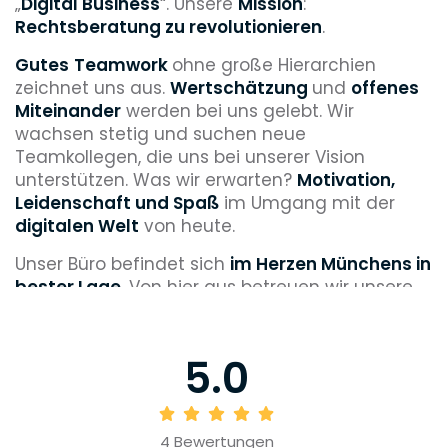
„
Digital Business
“. Unsere
Mission
:
Rechtsberatung zu revolutionieren
.
Gutes
Teamwork
ohne große Hierarchien
zeichnet uns aus.
Wertschätzung
und
offenes
Miteinander
werden bei uns gelebt. Wir
wachsen stetig und suchen neue
Teamkollegen, die uns bei unserer Vision
unterstützen. Was wir erwarten?
Motivation,
Leidenschaft und Spaß
im Umgang mit der
digitalen Welt
von heute.
Unser Büro befindet sich
im Herzen Münchens in
bester Lage
. Von hier aus betreuen wir unsere
Mandanten aus dem gesamten Bundesgebiet
–
100% papierfrei & digital
.
5.0
Wenn du gemeinsam mit uns durchstarten
möchtest, dann werde jetzt Teil unseres Teams!
4
Bewertungen