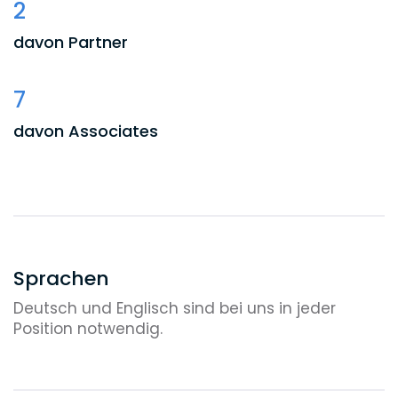
2
davon Partner
7
davon Associates
6
Support
1
Sprachen
Deutsch und Englisch sind bei uns in jeder
Legal Tech Engineer
Position notwendig.
1
Rechtsanwaltsfachangestellte