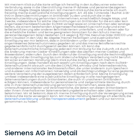
Mit meinem Klick auf die Karte willige ich freiwillig in den Aufbau einer externen
Verbindung, sowie in die Übermittlung meine IP-Adresse und personenbezogenen
Daten an Google (Google Maps) ein. Mit meinem Klick auf die Karte erteile ich auch
freiwillig meine ausdrückliche Einwilligung gem. Art. 49 Abs. 1 Unterabs. 1 Buchst. a DS-
GVO in Datenübermittlungen in Drittländer zu den und durch die in der
Datenschutzerklärung genannten Unternehmen, einschließlich Google Maps, und
Zwecke, insbesondere für solche Übermittlungen an Drittländer für die ein oder kein
Angemessenheitsbeschluss der EU/EWR vorliegt sowie an Unternehmen oder sonstige
Stellen, die einem bestehenden Angemessenheitsbeschluss nicht aufgrund einer
Selbstzertifizierung oder anderer Beitrittskriterien unterfallen, und in denen oder für
die erhebliche Risiken und keine geeigneten Garantien für den Schutz meiner
personenbezogenen Daten bestehen (z.B. wegen § 702 FISA, Executive Order EO12333 und
dem CloudAct in den USA). Bei Abgabe meiner freiwilligen und ausdrücklichen
Einwilligung war mir bekannt, dass in Drittländern unter Umständen kein
angemessenes Datenschutzniveau gegeben ist und das meine Betroffenenrechte
gegebenenfalls nicht durchgesetzt werden können. Ich kann die
datenschutzrechtliche Einwilligung jederzeit mit Wirkung für die Zukunft, z.B. durch
die Änderung meiner Cookie-Einstellungen oder das Löschen meiner Cookies und
Browserdaten, widerrufen. Durch den Widerruf der Einwilligung wird die Rechtmäßigkeit
der aufgrund der Einwilligung bis zum Widerruf erfolgten Verarbeitung nicht berührt.
Mit einer einzelnen Handlung (dem Klick auf die Karte), erteile ich mehrere
Einwilligungen. Dabei handelt es sich sowohl um Einwilligungen nach dem EU/EWR-
Datenschutzrecht als auch um die des CCPA/CPRA, ePrivacy und Telemedienrechts,
und anderer internationaler Rechtsvorschriften, die unter anderem zum Speichern
und Auslesen von Informationen notwendig und als Rechtsgrundlage für eine geplante
weitere Verarbeitung der ausgelesenen Daten erforderlich sind. Meine Einwilligung
umfasst insbesondere eine ausdrückliche Einwilligung in alle nachgelagerten
Datenverarbeitungen durch Drittanbieter, die auch in unsicheren Drittländern
erfolgen können, insbesondere für personalisierte und zielgerichtete Werbung, durch
alle in ihrer Datenschutzerklärung genannten Unternehmen, sowie deren
Unterauftragsverarbeiter und Verantwortliche, die Daten von diesen Drittanbietern
oder ihnen innerhalb einer Datenverarbeitungskette erhalten oder übermittelt
bekommen. Mir ist bekannt, dass ich meine Einwilligung durch die Verweigerung eines
Klicks auf die Karte verweigern kann. Mit meiner Handlung bestätige ich ebenfalls, die
Datenschutzerklärung
und das
Transparenzdokument
gelesen und zur Kenntnis
genommen zu haben.
Siemens AG im Detail