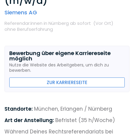
(m/w/d)
Siemens AG
Referendar:innen
in Nürnberg
ab sofort
(Vor Ort
)
ohne Berufserfahrung
Bewerbung über eigene Karriereseite
möglich
Nutze die Website des Arbeitgebers, um dich zu
bewerben.
ZUR KARRIERESEITE
Standorte:
München, Erlangen / Nürnberg
Art der Anstellung:
Befristet (35 h/Woche)
Während Deines Rechtsreferendariats bei