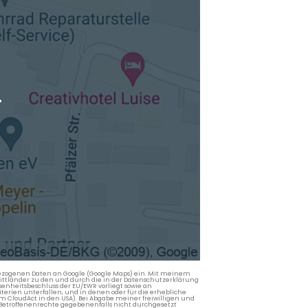
.
nbezogenen Daten an Google (Google Maps) ein. Mit meinem
 Drittländer zu den und durch die in der Datenschutzerklärung
enheitsbeschluss der EU/EWR vorliegt sowie an
terien unterfallen, und in denen oder für die erhebliche
m CloudAct in den USA). Bei Abgabe meiner freiwilligen und
Betroffenenrechte gegebenenfalls nicht durchgesetzt