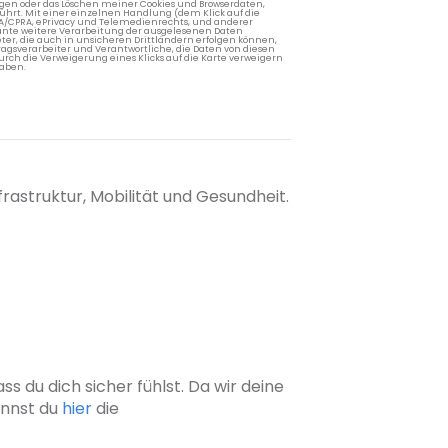
ngen oder das Löschen meiner Cookies und Browserdaten,
rührt. Mit einer einzelnen Handlung (dem Klick auf die
PA/CPRA, ePrivacy und Telemedienrechts, und anderer
lante weitere Verarbeitung der ausgelesenen Daten
ter, die auch in unsicheren Drittländern erfolgen können,
agsverarbeiter und Verantwortliche, die Daten von diesen
rch die Verweigerung eines Klicks auf die Karte verweigern
aben.
rastruktur, Mobilität und Gesundheit.
s du dich sicher fühlst. Da wir deine
annst du
hier
die