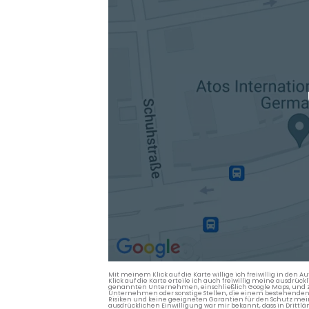
Mit meinem Klick auf die Karte willige ich freiwillig in d
Klick auf die Karte erteile ich auch freiwillig meine ausdrüc
genannten Unternehmen, einschließlich Google Maps, und Zwe
Unternehmen oder sonstige Stellen, die einem bestehenden An
Risiken und keine geeigneten Garantien für den Schutz mein
ausdrücklichen Einwilligung war mir bekannt, dass in Dri