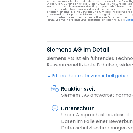
werden können. Ich kann die datenschutzrechtliche Einwilli
widerrufen. Durch den Widerruf der Einwilligung wird die Re
Karte), erteile ich mehrere Einwilligungen. Dabei handelt
internationaler Rechtsvorschriften, die unter anderem zum
erforderlich sind. Meine Einwilligung umfasst insbesondere 
insbesondere für personalisierte und zielgerichtete Werbun
Drittanbietern oder ihnen innerhalb einer Datenverarbeitun
kann. Mit meiner Handlung bestätige ich ebenfalls, die
Date
Siemens AG im Detail
Siemens AG ist ein führendes Technol
Ressourceneffiziente Fabriken, widers
Erfahre hier mehr zum Arbeitgeber
Reaktionszeit
Siemens AG antwortet normale
Datenschutz
Unser Anspruch ist es, dass dei
Daten im Falle einer Bewerbun
Datenschutzbestimmungen von