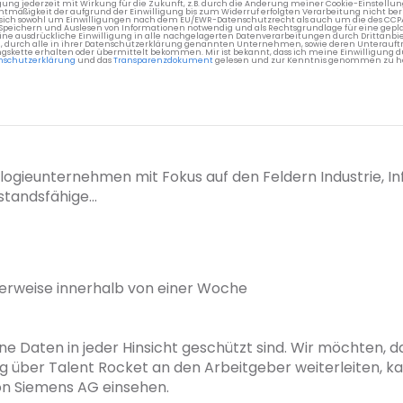
gung jederzeit mit Wirkung für die Zukunft, z.B. durch die Änderung meiner Cookie-Einstellu
chtmäßigkeit der aufgrund der Einwilligung bis zum Widerruf erfolgten Verarbeitung nicht be
 es sich sowohl um Einwilligungen nach dem EU/EWR-Datenschutzrecht als auch um die des CC
 Speichern und Auslesen von Informationen notwendig und als Rechtsgrundlage für eine gep
eine ausdrückliche Einwilligung in alle nachgelagerten Datenverarbeitungen durch Drittanbie
g, durch alle in ihrer Datenschutzerklärung genannten Unternehmen, sowie deren Unterauftr
gskette erhalten oder übermittelt bekommen. Mir ist bekannt, dass ich meine Einwilligung du
nschutzerklärung
und das
Transparenzdokument
gelesen und zur Kenntnis genommen zu h
ogieunternehmen mit Fokus auf den Feldern Industrie, Inf
tandsfähige...
rweise innerhalb von einer Woche
ne Daten in jeder Hinsicht geschützt sind. Wir möchten, das
g über Talent Rocket an den Arbeitgeber weiterleiten, k
 Siemens AG einsehen.