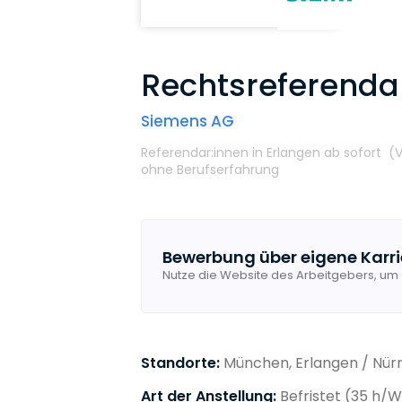
Rechtsreferenda
Siemens AG
Referendar:innen
in Erlangen
ab sofort
(V
ohne Berufserfahrung
Bewerbung über eigene Karri
Nutze die Website des Arbeitgebers, um
Standorte:
München, Erlangen / Nür
Art der Anstellung:
Befristet (35 h/