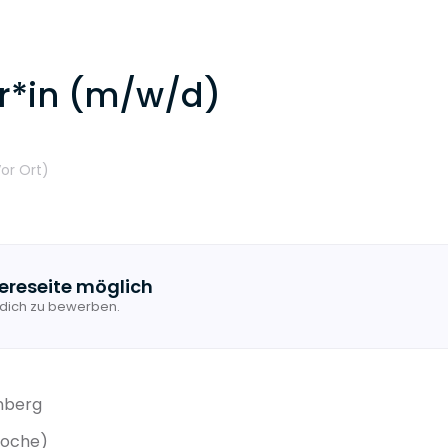
r*in (m/w/d)
or Ort
)
ereseite möglich
 dich zu bewerben.
nberg
Woche)