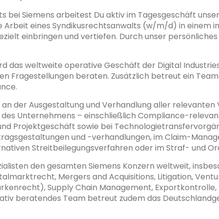
s bei Siemens arbeitest Du aktiv im Tagesgeschäft uns
die Arbeit eines Syndikusrechtsanwalts (w/m/d) in einem
 gezielt einbringen und vertiefen. Durch unser persönli
rd das weltweite operative Geschäft der Digital Industrie
hen Fragestellungen beraten. Zusätzlich betreut ein Tea
iance.
 an der Ausgestaltung und Verhandlung aller relevanten 
n des Unternehmens – einschließlich Compliance-relevant
und Projektgeschäft sowie bei Technologietransfervor
Vertragsgestaltungen und -verhandlungen, im Claim-Mana
rnativen Streitbeilegungsverfahren oder im Straf- und O
ialisten den gesamten Siemens Konzern weltweit, insbes
almarktrecht, Mergers and Acquisitions, Litigation, Venture
Markenrecht), Supply Chain Management, Exportkontrolle,
rativ beratendes Team betreut zudem das Deutschlandges