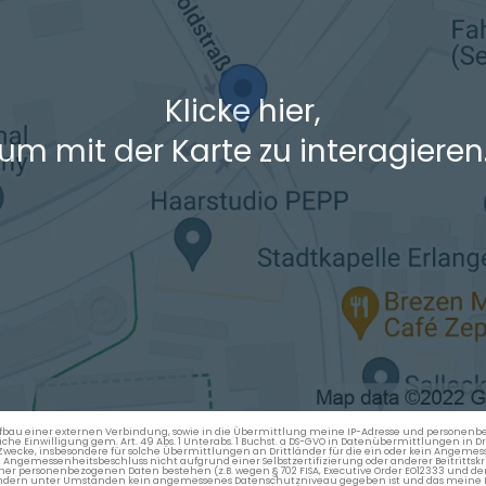
Klicke hier,
um mit der Karte zu interagieren
en Aufbau einer externen Verbindung, sowie in die Übermittlung meine IP-Adresse und persone
kliche Einwilligung gem. Art. 49 Abs. 1 Unterabs. 1 Buchst. a DS-GVO in Datenübermittlungen in
cke, insbesondere für solche Übermittlungen an Drittländer für die ein oder kein Angemess
gemessenheitsbeschluss nicht aufgrund einer Selbstzertifizierung oder anderer Beitrittskri
er personenbezogenen Daten bestehen (z.B. wegen § 702 FISA, Executive Order EO12333 und de
ttländern unter Umständen kein angemessenes Datenschutzniveau gegeben ist und das meine 