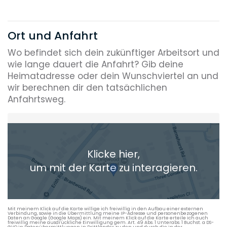
Ort und Anfahrt
Wo befindet sich dein zukünftiger Arbeitsort und
wie lange dauert die Anfahrt? Gib deine
Heimatadresse oder dein Wunschviertel an und
wir berechnen dir den tatsächlichen
Anfahrtsweg.
Heimatadresse oder Wunschort
Klicke hier,
+ Aktuellen Standort hinzufügen
um mit der Karte zu interagieren.
Die berechneten Anreisezeiten basieren auf den
Verkehrsdaten eines typischen Dienstag morgens um 8:30.
Mit meinem Klick auf die Karte willige ich freiwillig in den Aufbau einer externen
Verbindung, sowie in die Übermittlung meine IP-Adresse und personenbezogenen
Daten an Google (Google Maps) ein. Mit meinem Klick auf die Karte erteile ich auch
freiwillig meine ausdrückliche Einwilligung gem. Art. 49 Abs. 1 Unterabs. 1 Buchst. a DS-
GVO in Datenübermittlungen in Drittländer zu den und durch die in der