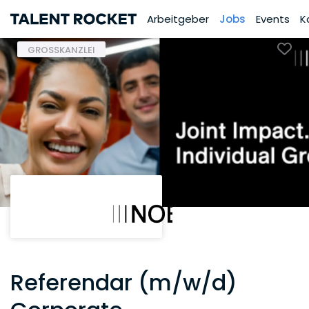
Arbeitgeber
Jobs
Events
K
GROSSKANZLEI
Referendar (m/w/d)