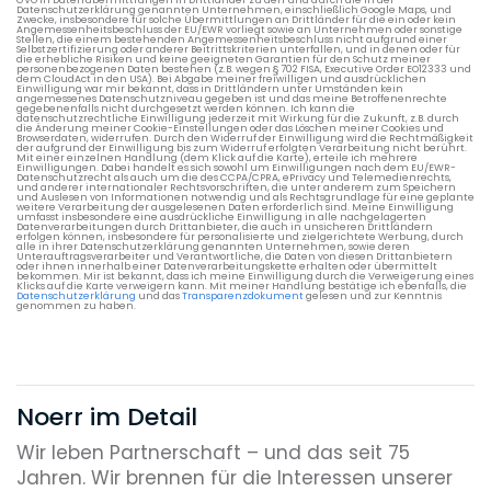
Datenschutzerklärung genannten Unternehmen, einschließlich Google Maps, und
Zwecke, insbesondere für solche Übermittlungen an Drittländer für die ein oder kein
Angemessenheitsbeschluss der EU/EWR vorliegt sowie an Unternehmen oder sonstige
Stellen, die einem bestehenden Angemessenheitsbeschluss nicht aufgrund einer
Selbstzertifizierung oder anderer Beitrittskriterien unterfallen, und in denen oder für
die erhebliche Risiken und keine geeigneten Garantien für den Schutz meiner
personenbezogenen Daten bestehen (z.B. wegen § 702 FISA, Executive Order EO12333 und
dem CloudAct in den USA). Bei Abgabe meiner freiwilligen und ausdrücklichen
Einwilligung war mir bekannt, dass in Drittländern unter Umständen kein
angemessenes Datenschutzniveau gegeben ist und das meine Betroffenenrechte
gegebenenfalls nicht durchgesetzt werden können. Ich kann die
datenschutzrechtliche Einwilligung jederzeit mit Wirkung für die Zukunft, z.B. durch
die Änderung meiner Cookie-Einstellungen oder das Löschen meiner Cookies und
Browserdaten, widerrufen. Durch den Widerruf der Einwilligung wird die Rechtmäßigkeit
der aufgrund der Einwilligung bis zum Widerruf erfolgten Verarbeitung nicht berührt.
Mit einer einzelnen Handlung (dem Klick auf die Karte), erteile ich mehrere
Einwilligungen. Dabei handelt es sich sowohl um Einwilligungen nach dem EU/EWR-
Datenschutzrecht als auch um die des CCPA/CPRA, ePrivacy und Telemedienrechts,
und anderer internationaler Rechtsvorschriften, die unter anderem zum Speichern
und Auslesen von Informationen notwendig und als Rechtsgrundlage für eine geplante
weitere Verarbeitung der ausgelesenen Daten erforderlich sind. Meine Einwilligung
umfasst insbesondere eine ausdrückliche Einwilligung in alle nachgelagerten
Datenverarbeitungen durch Drittanbieter, die auch in unsicheren Drittländern
erfolgen können, insbesondere für personalisierte und zielgerichtete Werbung, durch
alle in ihrer Datenschutzerklärung genannten Unternehmen, sowie deren
Unterauftragsverarbeiter und Verantwortliche, die Daten von diesen Drittanbietern
oder ihnen innerhalb einer Datenverarbeitungskette erhalten oder übermittelt
bekommen. Mir ist bekannt, dass ich meine Einwilligung durch die Verweigerung eines
Klicks auf die Karte verweigern kann. Mit meiner Handlung bestätige ich ebenfalls, die
Datenschutzerklärung
und das
Transparenzdokument
gelesen und zur Kenntnis
genommen zu haben.
Noerr im Detail
Wir leben Partnerschaft – und das seit 75
Jahren. Wir brennen für die Interessen unserer