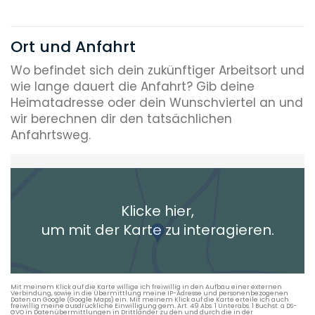
Ort und Anfahrt
Wo befindet sich dein zukünftiger Arbeitsort und
wie lange dauert die Anfahrt? Gib deine
Heimatadresse oder dein Wunschviertel an und
wir berechnen dir den tatsächlichen
Anfahrtsweg.
Heimatadresse oder Wunschort
Klicke hier,
+ Aktuellen Standort hinzufügen
um mit der Karte zu interagieren.
Die berechneten Anreisezeiten basieren auf den
Verkehrsdaten eines typischen Dienstag morgens um 8:30.
Mit meinem Klick auf die Karte willige ich freiwillig in den Aufbau einer externen
Verbindung, sowie in die Übermittlung meine IP-Adresse und personenbezogenen
Daten an Google (Google Maps) ein. Mit meinem Klick auf die Karte erteile ich auch
freiwillig meine ausdrückliche Einwilligung gem. Art. 49 Abs. 1 Unterabs. 1 Buchst. a DS-
GVO in Datenübermittlungen in Drittländer zu den und durch die in der