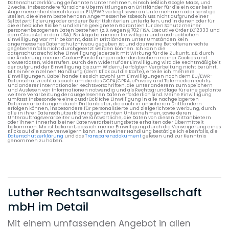
Datenschutzerklärung genannten Unternehmen, einschließlich Google Maps, und
Zwecke, insbesondere für solche Übermittlungen an Drittländer für die ein oder kein
Angemessenheitsbeschluss der EU/EWR vorliegt sowie an Unternehmen oder sonstige
Stellen, die einem bestehenden Angemessenheitsbeschluss nicht aufgrund einer
Selbstzertifizierung oder anderer Beitrittskriterien unterfallen, und in denen oder für
die erhebliche Risiken und keine geeigneten Garantien für den Schutz meiner
personenbezogenen Daten bestehen (z.B. wegen § 702 FISA, Executive Order EO12333 und
dem CloudAct in den USA). Bei Abgabe meiner freiwilligen und ausdrücklichen
Einwilligung war mir bekannt, dass in Drittländern unter Umständen kein
angemessenes Datenschutzniveau gegeben ist und das meine Betroffenenrechte
gegebenenfalls nicht durchgesetzt werden können. Ich kann die
datenschutzrechtliche Einwilligung jederzeit mit Wirkung für die Zukunft, z.B. durch
die Änderung meiner Cookie-Einstellungen oder das Löschen meiner Cookies und
Browserdaten, widerrufen. Durch den Widerruf der Einwilligung wird die Rechtmäßigkeit
der aufgrund der Einwilligung bis zum Widerruf erfolgten Verarbeitung nicht berührt.
Mit einer einzelnen Handlung (dem Klick auf die Karte), erteile ich mehrere
Einwilligungen. Dabei handelt es sich sowohl um Einwilligungen nach dem EU/EWR-
Datenschutzrecht als auch um die des CCPA/CPRA, ePrivacy und Telemedienrechts,
und anderer internationaler Rechtsvorschriften, die unter anderem zum Speichern
und Auslesen von Informationen notwendig und als Rechtsgrundlage für eine geplante
weitere Verarbeitung der ausgelesenen Daten erforderlich sind. Meine Einwilligung
umfasst insbesondere eine ausdrückliche Einwilligung in alle nachgelagerten
Datenverarbeitungen durch Drittanbieter, die auch in unsicheren Drittländern
erfolgen können, insbesondere für personalisierte und zielgerichtete Werbung, durch
alle in ihrer Datenschutzerklärung genannten Unternehmen, sowie deren
Unterauftragsverarbeiter und Verantwortliche, die Daten von diesen Drittanbietern
oder ihnen innerhalb einer Datenverarbeitungskette erhalten oder übermittelt
bekommen. Mir ist bekannt, dass ich meine Einwilligung durch die Verweigerung eines
Klicks auf die Karte verweigern kann. Mit meiner Handlung bestätige ich ebenfalls, die
Datenschutzerklärung
und das
Transparenzdokument
gelesen und zur Kenntnis
genommen zu haben.
Luther Rechtsanwaltsgesellschaft
mbH im Detail
Mit einem umfassenden Angebot in allen