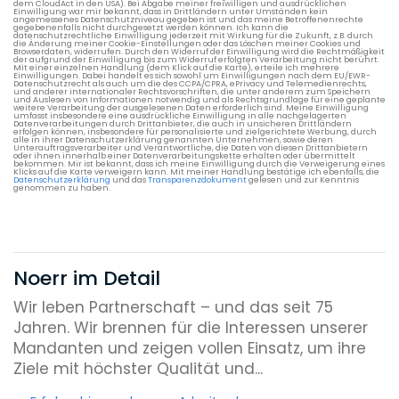
dem CloudAct in den USA). Bei Abgabe meiner freiwilligen und ausdrücklichen
Einwilligung war mir bekannt, dass in Drittländern unter Umständen kein
angemessenes Datenschutzniveau gegeben ist und das meine Betroffenenrechte
gegebenenfalls nicht durchgesetzt werden können. Ich kann die
datenschutzrechtliche Einwilligung jederzeit mit Wirkung für die Zukunft, z.B. durch
die Änderung meiner Cookie-Einstellungen oder das Löschen meiner Cookies und
Browserdaten, widerrufen. Durch den Widerruf der Einwilligung wird die Rechtmäßigkeit
der aufgrund der Einwilligung bis zum Widerruf erfolgten Verarbeitung nicht berührt.
Mit einer einzelnen Handlung (dem Klick auf die Karte), erteile ich mehrere
Einwilligungen. Dabei handelt es sich sowohl um Einwilligungen nach dem EU/EWR-
Datenschutzrecht als auch um die des CCPA/CPRA, ePrivacy und Telemedienrechts,
und anderer internationaler Rechtsvorschriften, die unter anderem zum Speichern
und Auslesen von Informationen notwendig und als Rechtsgrundlage für eine geplante
weitere Verarbeitung der ausgelesenen Daten erforderlich sind. Meine Einwilligung
umfasst insbesondere eine ausdrückliche Einwilligung in alle nachgelagerten
Datenverarbeitungen durch Drittanbieter, die auch in unsicheren Drittländern
erfolgen können, insbesondere für personalisierte und zielgerichtete Werbung, durch
alle in ihrer Datenschutzerklärung genannten Unternehmen, sowie deren
Unterauftragsverarbeiter und Verantwortliche, die Daten von diesen Drittanbietern
oder ihnen innerhalb einer Datenverarbeitungskette erhalten oder übermittelt
bekommen. Mir ist bekannt, dass ich meine Einwilligung durch die Verweigerung eines
Klicks auf die Karte verweigern kann. Mit meiner Handlung bestätige ich ebenfalls, die
Datenschutzerklärung
und das
Transparenzdokument
gelesen und zur Kenntnis
genommen zu haben.
Noerr im Detail
Wir leben Partnerschaft – und das seit 75
Jahren. Wir brennen für die Interessen unserer
Mandanten und zeigen vollen Einsatz, um ihre
Ziele mit höchster Qualität und...