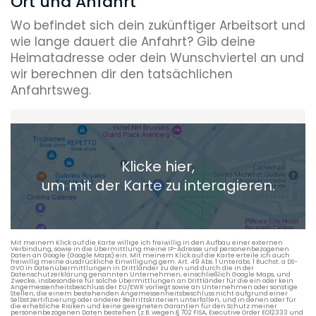
Ort und Anfahrt
Wo befindet sich dein zukünftiger Arbeitsort und
wie lange dauert die Anfahrt? Gib deine
Heimatadresse oder dein Wunschviertel an und
wir berechnen dir den tatsächlichen
Anfahrtsweg.
Heimatadresse oder Wunschort
Klicke hier,
+ Aktuellen Standort hinzufügen
um mit der Karte zu interagieren.
Die berechneten Anreisezeiten basieren auf den
Verkehrsdaten eines typischen Dienstag morgens um 8:30.
Mit meinem Klick auf die Karte willige ich freiwillig in den Aufbau einer externen
Verbindung, sowie in die Übermittlung meine IP-Adresse und personenbezogenen
Daten an Google (Google Maps) ein. Mit meinem Klick auf die Karte erteile ich auch
freiwillig meine ausdrückliche Einwilligung gem. Art. 49 Abs. 1 Unterabs. 1 Buchst. a DS-
GVO in Datenübermittlungen in Drittländer zu den und durch die in der
Datenschutzerklärung genannten Unternehmen, einschließlich Google Maps, und
Zwecke, insbesondere für solche Übermittlungen an Drittländer für die ein oder kein
Angemessenheitsbeschluss der EU/EWR vorliegt sowie an Unternehmen oder sonstige
Stellen, die einem bestehenden Angemessenheitsbeschluss nicht aufgrund einer
Selbstzertifizierung oder anderer Beitrittskriterien unterfallen, und in denen oder für
die erhebliche Risiken und keine geeigneten Garantien für den Schutz meiner
personenbezogenen Daten bestehen (z.B. wegen § 702 FISA, Executive Order EO12333 und