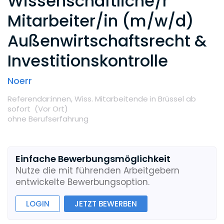
Wissenschaftliche/r
Mitarbeiter/in (m/w/d)
Außenwirtschaftsrecht &
Investitionskontrolle
Noerr
Referendar:innen,
Wiss. Mitarbeitende
in Brüssel
ab
sofort
(Vor Ort
)
ohne Berufserfahrung
Einfache Bewerbungsmöglichkeit
Nutze die mit führenden Arbeitgebern
entwickelte Bewerbungsoption.
LOGIN
JETZT BEWERBEN