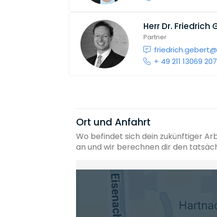
Herr
Dr. Friedrich
Partner
friedrich.gebert
+ 49 211 13069 20
Ort und Anfahrt
Wo befindet sich dein zukünftiger Ar
an und wir berechnen dir den tatsäc
Heimatadresse oder Wunschort
Die berechneten Anreisezeiten basieren auf