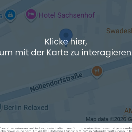
Klicke hier,
um mit der Karte zu interagieren
en Aufbau einer externen Verbindung, sowie in die Übermittlung meine IP-Adresse und persone
kliche Einwilligung gem. Art. 49 Abs. 1 Unterabs. 1 Buchst. a DS-GVO in Datenübermittlungen in