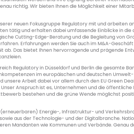
enau richtig. Wir bieten Ihnen die Möglichkeit einer Mita
nserer neuen Fokusgruppe Regulatory mit und arbeiten am P
en tätig und erhalten dabei umfassende Einblicke in die a
ische Cutting-Edge-Beratung und die Begleitung von Gro
erfahren. Erfahrungen werden Sie auch im M&A-Geschäf
 mit ab. Das bietet Ihnen hervorragende und prägende Ent
anzleien.
ereich Regulatory in Düsseldorf und Berlin die gesamte Ba
rnkompetenzen im europäischen und deutschen Umwelt- 
rd unsere Arbeit dabei vor allem durch den EU Green Deal
t. Unser Anspruch ist es, Unternehmen und die öffentlic
Wettbewerb bestehen und die grüne Wende möglichst positiv
rneuerbaren) Energie-, Infrastruktur- und Verkehrsbr
owie aus der Technologie- und der Digitalbranche. Natio
eren Mandanten wie Kommunen und Verbände. Genau da