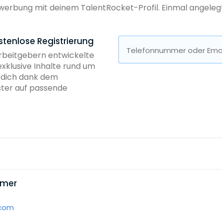
erbung mit deinem TalentRocket-Profil. Einmal angelegt, 
stenlose Registrierung
Telefonnummer oder Emai
Arbeitgebern entwickelte
exklusive Inhalte rund um
b dich dank dem
ster auf passende
mmer
.com