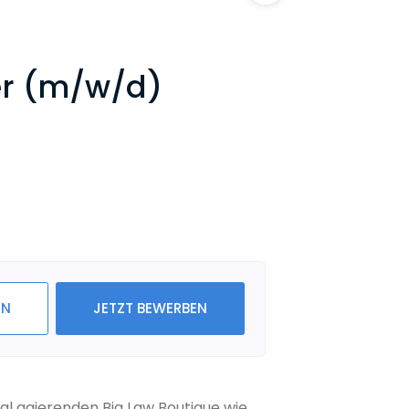
er (m/w/d)
IN
JETZT BEWERBEN
al agierenden Big Law Boutique wie