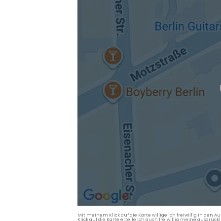
Mit meinem Klick auf die Karte willige ich freiwillig in d
Klick auf die Karte erteile ich auch freiwillig meine ausdrüc