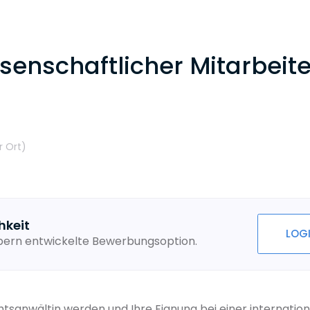
senschaftlicher Mitarbeit
r Ort
)
hkeit
LOG
ebern entwickelte Bewerbungsoption.
sanwältin werden und Ihre Eignung bei einer internation