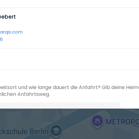
 Gebert
@arqis.com
76
beitsort und wie lange dauert die Anfahrt? Gib deine Hei
hlichen Anfahrtsweg.
+ Ak
 den Verkehrsdaten eines typischen Dienstag morgens um 8:30.