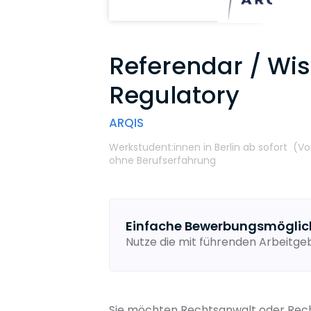
Referendar / Wis
Regulatory
ARQIS
Werkstudent:innen
in Berlin
ab sofort
(Vo
ohne Berufserfahrung
Einfache Bewerbungsmöglic
Nutze die mit führenden Arbeitg
Sie möchten Rechtsanwalt oder Recht