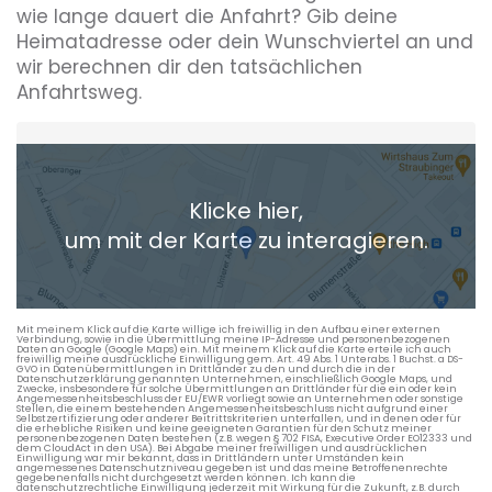
wie lange dauert die Anfahrt? Gib deine
Heimatadresse oder dein Wunschviertel an und
wir berechnen dir den tatsächlichen
Anfahrtsweg.
Heimatadresse oder Wunschort
Klicke hier,
+ Aktuellen Standort hinzufügen
um mit der Karte zu interagieren.
Die berechneten Anreisezeiten basieren auf den
Verkehrsdaten eines typischen Dienstag morgens um 8:30.
Mit meinem Klick auf die Karte willige ich freiwillig in den Aufbau einer externen
Verbindung, sowie in die Übermittlung meine IP-Adresse und personenbezogenen
Daten an Google (Google Maps) ein. Mit meinem Klick auf die Karte erteile ich auch
freiwillig meine ausdrückliche Einwilligung gem. Art. 49 Abs. 1 Unterabs. 1 Buchst. a DS-
GVO in Datenübermittlungen in Drittländer zu den und durch die in der
Datenschutzerklärung genannten Unternehmen, einschließlich Google Maps, und
Zwecke, insbesondere für solche Übermittlungen an Drittländer für die ein oder kein
Angemessenheitsbeschluss der EU/EWR vorliegt sowie an Unternehmen oder sonstige
Stellen, die einem bestehenden Angemessenheitsbeschluss nicht aufgrund einer
Selbstzertifizierung oder anderer Beitrittskriterien unterfallen, und in denen oder für
die erhebliche Risiken und keine geeigneten Garantien für den Schutz meiner
personenbezogenen Daten bestehen (z.B. wegen § 702 FISA, Executive Order EO12333 und
dem CloudAct in den USA). Bei Abgabe meiner freiwilligen und ausdrücklichen
Einwilligung war mir bekannt, dass in Drittländern unter Umständen kein
angemessenes Datenschutzniveau gegeben ist und das meine Betroffenenrechte
gegebenenfalls nicht durchgesetzt werden können. Ich kann die
datenschutzrechtliche Einwilligung jederzeit mit Wirkung für die Zukunft, z.B. durch