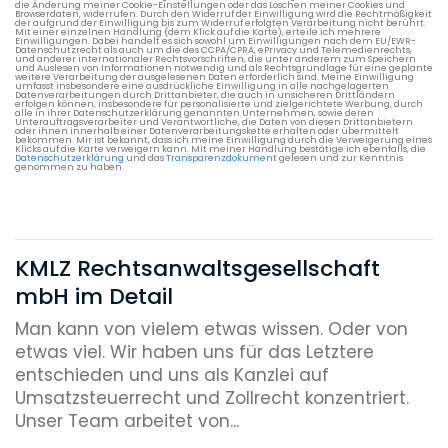
die Änderung meiner Cookie-Einstellungen oder das Löschen meiner Cookies und
Browserdaten, widerrufen. Durch den Widerruf der Einwilligung wird die Rechtmäßigkeit
der aufgrund der Einwilligung bis zum Widerruf erfolgten Verarbeitung nicht berührt.
Mit einer einzelnen Handlung (dem Klick auf die Karte), erteile ich mehrere
Einwilligungen. Dabei handelt es sich sowohl um Einwilligungen nach dem EU/EWR-
Datenschutzrecht als auch um die des CCPA/CPRA, ePrivacy und Telemedienrechts,
und anderer internationaler Rechtsvorschriften, die unter anderem zum Speichern
und Auslesen von Informationen notwendig und als Rechtsgrundlage für eine geplante
weitere Verarbeitung der ausgelesenen Daten erforderlich sind. Meine Einwilligung
umfasst insbesondere eine ausdrückliche Einwilligung in alle nachgelagerten
Datenverarbeitungen durch Drittanbieter, die auch in unsicheren Drittländern
erfolgen können, insbesondere für personalisierte und zielgerichtete Werbung, durch
alle in ihrer Datenschutzerklärung genannten Unternehmen, sowie deren
Unterauftragsverarbeiter und Verantwortliche, die Daten von diesen Drittanbietern
oder ihnen innerhalb einer Datenverarbeitungskette erhalten oder übermittelt
bekommen. Mir ist bekannt, dass ich meine Einwilligung durch die Verweigerung eines
Klicks auf die Karte verweigern kann. Mit meiner Handlung bestätige ich ebenfalls, die
Datenschutzerklärung
und das
Transparenzdokument
gelesen und zur Kenntnis
genommen zu haben.
KMLZ Rechtsanwaltsgesellschaft
mbH im Detail
Man kann von vielem etwas wissen. Oder von
etwas viel. Wir haben uns für das Letztere
entschieden und uns als Kanzlei auf
Umsatzsteuerrecht und Zollrecht konzentriert.
Unser Team arbeitet von...