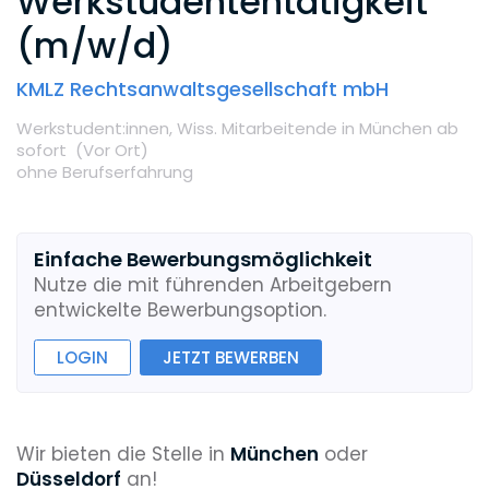
Werkstudententätigkeit
(m/w/d)
KMLZ Rechtsanwaltsgesellschaft mbH
Werkstudent:innen,
Wiss. Mitarbeitende
in München
ab
sofort
(Vor Ort
)
ohne Berufserfahrung
Einfache Bewerbungsmöglichkeit
Nutze die mit führenden Arbeitgebern
entwickelte Bewerbungsoption.
LOGIN
JETZT BEWERBEN
Wir bieten die Stelle in
München
oder
Düsseldorf
an!