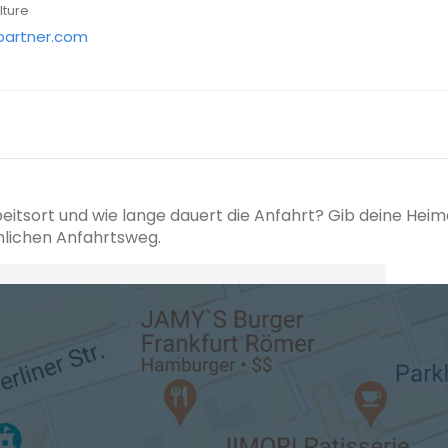
lture
partner.com
beitsort und wie lange dauert die Anfahrt? Gib deine Hei
hlichen Anfahrtsweg.
+ Ak
 den Verkehrsdaten eines typischen Dienstag morgens um 8:30.