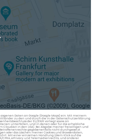
.
nbezogenen Daten an Google (Google Maps) ein. Mit meinem
 Drittländer zu den und durch die in der Datenschutzerklärung
enheitsbeschluss der EU/EWR vorliegt sowie an
terien unterfallen, und in denen oder für die erhebliche
m CloudAct in den USA). Bei Abgabe meiner freiwilligen und
Betroffenenrechte gegebenenfalls nicht durchgesetzt
ngen oder das Löschen meiner Cookies und Browserdaten,
rührt. Mit einer einzelnen Handlung (dem Klick auf die
PA/CPRA, ePrivacy und Telemedienrechts, und anderer