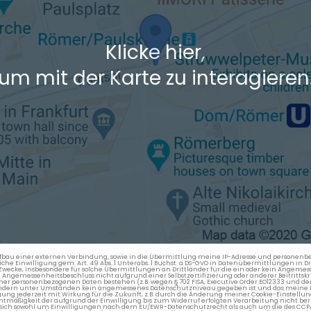
Klicke hier,
um mit der Karte zu interagieren
en Aufbau einer externen Verbindung, sowie in die Übermittlung meine IP-Adresse und persone
kliche Einwilligung gem. Art. 49 Abs. 1 Unterabs. 1 Buchst. a DS-GVO in Datenübermittlungen in
cke, insbesondere für solche Übermittlungen an Drittländer für die ein oder kein Angemess
gemessenheitsbeschluss nicht aufgrund einer Selbstzertifizierung oder anderer Beitrittskri
er personenbezogenen Daten bestehen (z.B. wegen § 702 FISA, Executive Order EO12333 und de
ttländern unter Umständen kein angemessenes Datenschutzniveau gegeben ist und das meine 
gung jederzeit mit Wirkung für die Zukunft, z.B. durch die Änderung meiner Cookie-Einstellu
chtmäßigkeit der aufgrund der Einwilligung bis zum Widerruf erfolgten Verarbeitung nicht be
 es sich sowohl um Einwilligungen nach dem EU/EWR-Datenschutzrecht als auch um die des CC