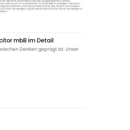
lante weitere Verarbeitung der ausgelesenen Daten
ter, die auch in unsicheren Drittländern erfolgen können,
agsverarbeiter und Verantwortliche, die Daten von diesen
rch die Verweigerung eines Klicks auf die Karte verweigern
aben.
citor mbB im Detail
rischen Denken geprägt ist. Unser