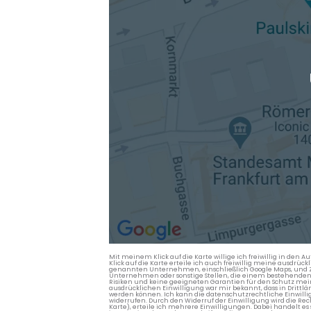
Mit meinem Klick auf die Karte willige ich freiwillig in d
Klick auf die Karte erteile ich auch freiwillig meine ausdrüc
genannten Unternehmen, einschließlich Google Maps, und Zwe
Unternehmen oder sonstige Stellen, die einem bestehenden An
Risiken und keine geeigneten Garantien für den Schutz mein
ausdrücklichen Einwilligung war mir bekannt, dass in Dri
werden können. Ich kann die datenschutzrechtliche Einwilli
widerrufen. Durch den Widerruf der Einwilligung wird die Re
Karte), erteile ich mehrere Einwilligungen. Dabei handelt