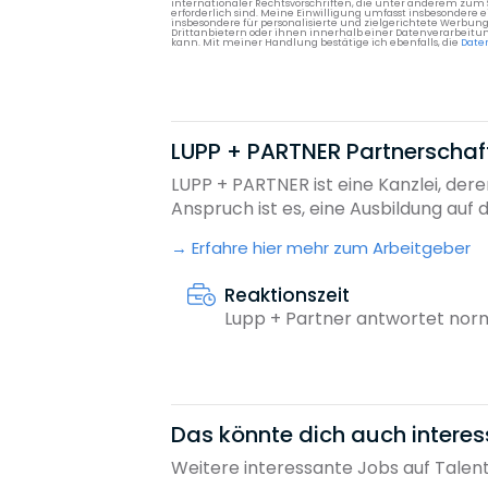
internationaler Rechtsvorschriften, die unter anderem zum
erforderlich sind. Meine Einwilligung umfasst insbesondere 
insbesondere für personalisierte und zielgerichtete Werbun
Drittanbietern oder ihnen innerhalb einer Datenverarbeitun
kann. Mit meiner Handlung bestätige ich ebenfalls, die
Date
LUPP + PARTNER Partnerschaft
LUPP + PARTNER ist eine Kanzlei, de
Anspruch ist es, eine Ausbildung auf d
Erfahre hier mehr zum Arbeitgeber
Reaktionszeit
Lupp + Partner antwortet norm
Das könnte dich auch interes
Weitere interessante Jobs auf Talen