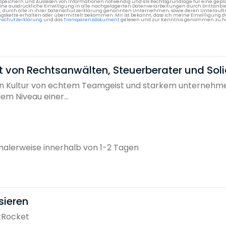
 Speichern und Auslesen von Informationen notwendig und als Rechtsgrundlage für eine gep
eine ausdrückliche Einwilligung in alle nachgelagerten Datenverarbeitungen durch Drittanbie
g, durch alle in ihrer Datenschutzerklärung genannten Unternehmen, sowie deren Unterauftr
gskette erhalten oder übermittelt bekommen. Mir ist bekannt, dass ich meine Einwilligung du
nschutzerklärung
und das
Transparenzdokument
gelesen und zur Kenntnis genommen zu h
 von Rechtsanwälten, Steuerberater und Soli
ren Kultur von echtem Teamgeist und starkem unternehme
em Niveau einer...
alerweise innerhalb von 1-2 Tagen
sieren
tRocket