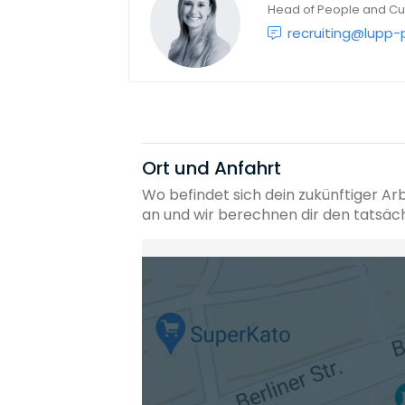
Head of People and Cu
recruiting@lupp-
Ort und Anfahrt
Wo befindet sich dein zukünftiger Ar
an und wir berechnen dir den tatsäc
Heimatadresse oder Wunschort
Die berechneten Anreisezeiten basieren auf