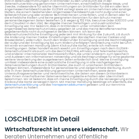
GVO in Datenübermittlungen in Drittländer zu den und durch die in der
Datenschutzerklärung genannten Unternehmen, einschließlich Google Maps, und
Zwecke, insbesondere für solche Übermittlungen an Drittländer für die ein oder kein
Angemessenheitsbeschluss der EU/EWR vorliegt sowie an Unternehmen oder sonstige
Stellen, die einem bestehenden Angemessenheitsbeschluss nicht aufgrund einer
Selbstzertifizierung oder anderer Beitrittskriterien unterfallen, und in denen oder für
die erhebliche Risiken und keine geeigneten Garantien für den Schutz meiner
personenbezogenen Daten bestehen (z.B. wegen § 702 FISA, Executive Order EO12333 und
dem CloudAct in den USA). Bei Abgabe meiner freiwilligen und ausdrücklichen
Einwilligung war mir bekannt, dass in Drittländern unter Umständen kein
angemessenes Datenschutzniveau gegeben ist und das meine Betroffenenrechte
gegebenenfalls nicht durchgesetzt werden können. Ich kann die
datenschutzrechtliche Einwilligung jederzeit mit Wirkung für die Zukunft, z.B. durch
die Änderung meiner Cookie-Einstellungen oder das Löschen meiner Cookies und
Browserdaten, widerrufen. Durch den Widerruf der Einwilligung wird die Rechtmäßigkeit
der aufgrund der Einwilligung bis zum Widerruf erfolgten Verarbeitung nicht berührt.
Mit einer einzelnen Handlung (dem Klick auf die Karte), erteile ich mehrere
Einwilligungen. Dabei handelt es sich sowohl um Einwilligungen nach dem EU/EWR-
Datenschutzrecht als auch um die des CCPA/CPRA, ePrivacy und Telemedienrechts,
und anderer internationaler Rechtsvorschriften, die unter anderem zum Speichern
und Auslesen von Informationen notwendig und als Rechtsgrundlage für eine geplante
weitere Verarbeitung der ausgelesenen Daten erforderlich sind. Meine Einwilligung
umfasst insbesondere eine ausdrückliche Einwilligung in alle nachgelagerten
Datenverarbeitungen durch Drittanbieter, die auch in unsicheren Drittländern
erfolgen können, insbesondere für personalisierte und zielgerichtete Werbung, durch
alle in ihrer Datenschutzerklärung genannten Unternehmen, sowie deren
Unterauftragsverarbeiter und Verantwortliche, die Daten von diesen Drittanbietern
oder ihnen innerhalb einer Datenverarbeitungskette erhalten oder übermittelt
bekommen. Mir ist bekannt, dass ich meine Einwilligung durch die Verweigerung eines
Klicks auf die Karte verweigern kann. Mit meiner Handlung bestätige ich ebenfalls, die
Datenschutzerklärung
und das
Transparenzdokument
gelesen und zur Kenntnis
genommen zu haben.
LOSCHELDER im Detail
Wirtschaftsrecht ist unsere Leidenschaft.
Wir
beraten Unternehmen und öffentliche