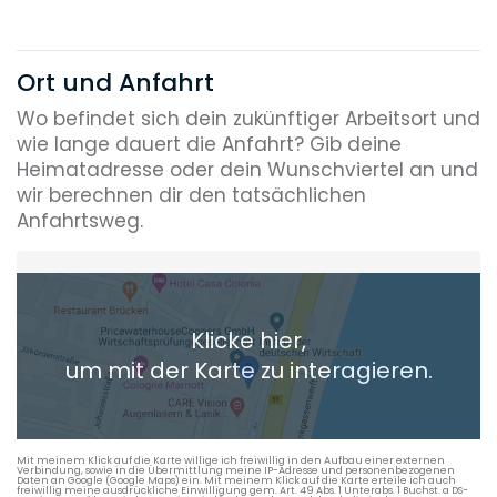
Ort und Anfahrt
Wo befindet sich dein zukünftiger Arbeitsort und
wie lange dauert die Anfahrt? Gib deine
Heimatadresse oder dein Wunschviertel an und
wir berechnen dir den tatsächlichen
Anfahrtsweg.
Heimatadresse oder Wunschort
Klicke hier,
+ Aktuellen Standort hinzufügen
um mit der Karte zu interagieren.
Die berechneten Anreisezeiten basieren auf den
Verkehrsdaten eines typischen Dienstag morgens um 8:30.
Mit meinem Klick auf die Karte willige ich freiwillig in den Aufbau einer externen
Verbindung, sowie in die Übermittlung meine IP-Adresse und personenbezogenen
Daten an Google (Google Maps) ein. Mit meinem Klick auf die Karte erteile ich auch
freiwillig meine ausdrückliche Einwilligung gem. Art. 49 Abs. 1 Unterabs. 1 Buchst. a DS-