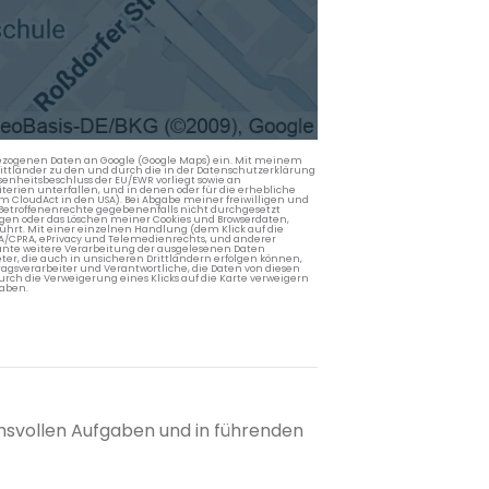
nbezogenen Daten an Google (Google Maps) ein. Mit meinem
 Drittländer zu den und durch die in der Datenschutzerklärung
enheitsbeschluss der EU/EWR vorliegt sowie an
terien unterfallen, und in denen oder für die erhebliche
m CloudAct in den USA). Bei Abgabe meiner freiwilligen und
Betroffenenrechte gegebenenfalls nicht durchgesetzt
ngen oder das Löschen meiner Cookies und Browserdaten,
rührt. Mit einer einzelnen Handlung (dem Klick auf die
PA/CPRA, ePrivacy und Telemedienrechts, und anderer
lante weitere Verarbeitung der ausgelesenen Daten
ter, die auch in unsicheren Drittländern erfolgen können,
agsverarbeiter und Verantwortliche, die Daten von diesen
rch die Verweigerung eines Klicks auf die Karte verweigern
aben.
chsvollen Aufgaben und in führenden