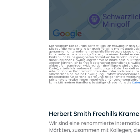
Mit meinem Klick auf die Karte willige ich freiwillig in d
Klick auf die Karte erteile ich auch freiwillig meine ausdrüc
genannten Unternehmen, einschließlich Google Maps, und Zwe
Unternehmen oder sonstige Stellen, die einem bestehenden An
Risiken und keine geeigneten Garantien für den Schutz mein
ausdrücklichen Einwilligung war mir bekannt, dass in Dri
werden können. Ich kann die datenschutzrechtliche Einwilli
widerrufen. Durch den Widerruf der Einwilligung wird die Re
Karte), erteile ich mehrere Einwilligungen. Dabei handelt
internationaler Rechtsvorschriften, die unter anderem zum
erforderlich sind. Meine Einwilligung umfasst insbesondere 
insbesondere für personalisierte und zielgerichtete Werbun
Drittanbietern oder ihnen innerhalb einer Datenverarbeitun
kann. Mit meiner Handlung bestätige ich ebenfalls, die
Date
Herbert Smith Freehills Kramer
Wir sind eine renommierte internatio
Märkten, zusammen mit Kollegen, die 