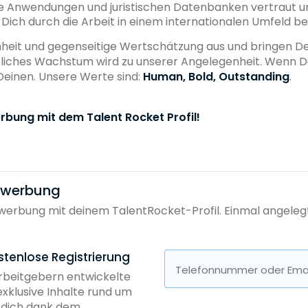
e Anwendungen und juristischen Datenbanken vertraut und
sst Dich durch die Arbeit in einem internationalen Umfeld b
enheit und gegenseitige Wertschätzung aus und bringen D
ufliches Wachstum wird zu unserer Angelegenheit. Wenn D
Deinen. Unsere Werte sind:
Human, Bold, Outstanding
.
rbung mit dem Talent Rocket Profil!
bewerbung
erbung mit deinem TalentRocket-Profil. Einmal angelegt, 
stenlose Registrierung
Telefonnummer oder Emai
Arbeitgebern entwickelte
exklusive Inhalte rund um
b dich dank dem