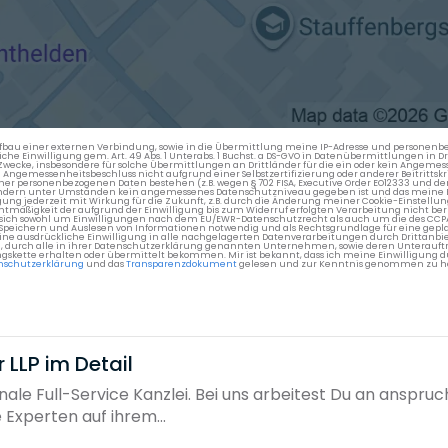
en Aufbau einer externen Verbindung, sowie in die Übermittlung meine IP-Adresse und persone
kliche Einwilligung gem. Art. 49 Abs. 1 Unterabs. 1 Buchst. a DS-GVO in Datenübermittlungen in
cke, insbesondere für solche Übermittlungen an Drittländer für die ein oder kein Angemess
gemessenheitsbeschluss nicht aufgrund einer Selbstzertifizierung oder anderer Beitrittskri
er personenbezogenen Daten bestehen (z.B. wegen § 702 FISA, Executive Order EO12333 und de
ttländern unter Umständen kein angemessenes Datenschutzniveau gegeben ist und das meine 
gung jederzeit mit Wirkung für die Zukunft, z.B. durch die Änderung meiner Cookie-Einstellu
chtmäßigkeit der aufgrund der Einwilligung bis zum Widerruf erfolgten Verarbeitung nicht be
 es sich sowohl um Einwilligungen nach dem EU/EWR-Datenschutzrecht als auch um die des CC
 Speichern und Auslesen von Informationen notwendig und als Rechtsgrundlage für eine gep
eine ausdrückliche Einwilligung in alle nachgelagerten Datenverarbeitungen durch Drittanbie
g, durch alle in ihrer Datenschutzerklärung genannten Unternehmen, sowie deren Unterauftr
gskette erhalten oder übermittelt bekommen. Mir ist bekannt, dass ich meine Einwilligung du
nschutzerklärung
und das
Transparenzdokument
gelesen und zur Kenntnis genommen zu h
 LLP im Detail
nale Full-Service Kanzlei. Bei uns arbeitest Du an anspru
Experten auf ihrem...