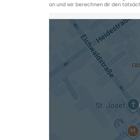
an und wir berechnen dir den tatsäc
Heimatadresse oder Wunschort
Die berechneten Anreisezeiten basieren auf