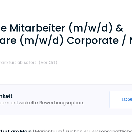
he Mitarbeiter (m/w/d) &
dare (m/w/d) Corporate /
Frankfurt
ab sofort
(Vor Ort
)
hkeit
LOG
ebern entwickelte Bewerbungsoption.
kfurt am Main
(Marienturm) suchen wir wissenschaftlich