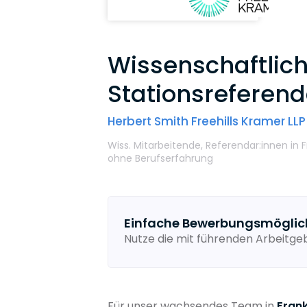
Wissenschaftlic
Stationsreferen
Herbert Smith Freehills Kramer LLP
Wiss. Mitarbeitende,
Referendar:innen
in 
ohne Berufserfahrung
Einfache Bewerbungsmöglic
Nutze die mit führenden Arbeitg
Für unser wachsendes Team in
Fran