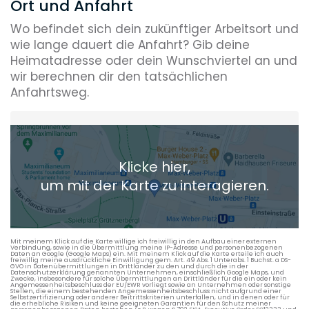
Ort und Anfahrt
Wo befindet sich dein zukünftiger Arbeitsort und
wie lange dauert die Anfahrt? Gib deine
Heimatadresse oder dein Wunschviertel an und
wir berechnen dir den tatsächlichen
Anfahrtsweg.
Heimatadresse oder Wunschort
Klicke hier,
+ Aktuellen Standort hinzufügen
um mit der Karte zu interagieren.
Die berechneten Anreisezeiten basieren auf den
Verkehrsdaten eines typischen Dienstag morgens um 8:30.
Mit meinem Klick auf die Karte willige ich freiwillig in den Aufbau einer externen
Verbindung, sowie in die Übermittlung meine IP-Adresse und personenbezogenen
Daten an Google (Google Maps) ein. Mit meinem Klick auf die Karte erteile ich auch
freiwillig meine ausdrückliche Einwilligung gem. Art. 49 Abs. 1 Unterabs. 1 Buchst. a DS-
GVO in Datenübermittlungen in Drittländer zu den und durch die in der
Datenschutzerklärung genannten Unternehmen, einschließlich Google Maps, und
Zwecke, insbesondere für solche Übermittlungen an Drittländer für die ein oder kein
Angemessenheitsbeschluss der EU/EWR vorliegt sowie an Unternehmen oder sonstige
Stellen, die einem bestehenden Angemessenheitsbeschluss nicht aufgrund einer
Selbstzertifizierung oder anderer Beitrittskriterien unterfallen, und in denen oder für
die erhebliche Risiken und keine geeigneten Garantien für den Schutz meiner