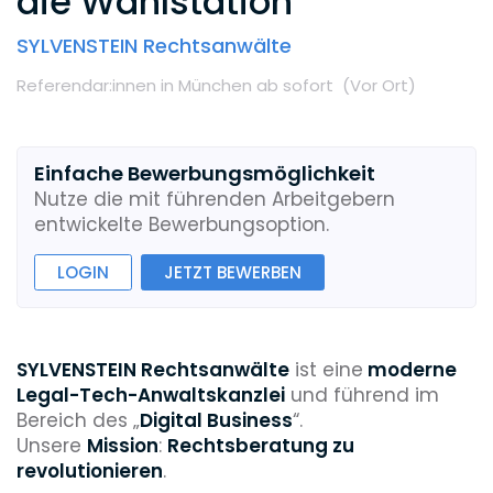
die Wahlstation
SYLVENSTEIN Rechtsanwälte
Referendar:innen
in München
ab sofort
(Vor Ort
)
Einfache Bewerbungsmöglichkeit
Nutze die mit führenden Arbeitgebern
entwickelte Bewerbungsoption.
LOGIN
JETZT BEWERBEN
SYLVENSTEIN Rechtsanwälte
ist eine
moderne
Legal-Tech-Anwaltskanzlei
und führend im
Bereich des „
Digital Business
“.
Unsere
Mission
:
Rechtsberatung zu
revolutionieren
.