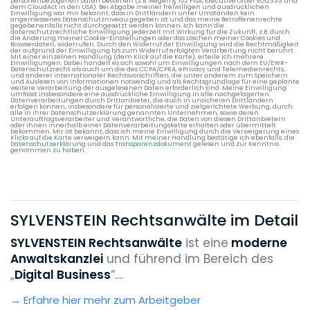
personenbezogenen Daten bestehen (z.B. wegen § 702 FISA, Executive Order EO12333 und
dem CloudAct in den USA). Bei Abgabe meiner freiwilligen und ausdrücklichen
Einwilligung war mir bekannt, dass in Drittländern unter Umständen kein
angemessenes Datenschutzniveau gegeben ist und das meine Betroffenenrechte
gegebenenfalls nicht durchgesetzt werden können. Ich kann die
datenschutzrechtliche Einwilligung jederzeit mit Wirkung für die Zukunft, z.B. durch
die Änderung meiner Cookie-Einstellungen oder das Löschen meiner Cookies und
Browserdaten, widerrufen. Durch den Widerruf der Einwilligung wird die Rechtmäßigkeit
der aufgrund der Einwilligung bis zum Widerruf erfolgten Verarbeitung nicht berührt.
Mit einer einzelnen Handlung (dem Klick auf die Karte), erteile ich mehrere
Einwilligungen. Dabei handelt es sich sowohl um Einwilligungen nach dem EU/EWR-
Datenschutzrecht als auch um die des CCPA/CPRA, ePrivacy und Telemedienrechts,
und anderer internationaler Rechtsvorschriften, die unter anderem zum Speichern
und Auslesen von Informationen notwendig und als Rechtsgrundlage für eine geplante
weitere Verarbeitung der ausgelesenen Daten erforderlich sind. Meine Einwilligung
umfasst insbesondere eine ausdrückliche Einwilligung in alle nachgelagerten
Datenverarbeitungen durch Drittanbieter, die auch in unsicheren Drittländern
erfolgen können, insbesondere für personalisierte und zielgerichtete Werbung, durch
alle in ihrer Datenschutzerklärung genannten Unternehmen, sowie deren
Unterauftragsverarbeiter und Verantwortliche, die Daten von diesen Drittanbietern
oder ihnen innerhalb einer Datenverarbeitungskette erhalten oder übermittelt
bekommen. Mir ist bekannt, dass ich meine Einwilligung durch die Verweigerung eines
Klicks auf die Karte verweigern kann. Mit meiner Handlung bestätige ich ebenfalls, die
Datenschutzerklärung
und das
Transparenzdokument
gelesen und zur Kenntnis
genommen zu haben.
SYLVENSTEIN Rechtsanwälte im Detail
SYLVENSTEIN Rechtsanwält
e
ist eine
moderne
Anwaltskanzlei
und führend im Bereich des
„
Digital Business
“....
Erfahre hier mehr zum Arbeitgeber