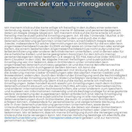
um mit der Karte zu interagieren.
Die berechneten Anreisezeiten basieren auf den
Verkehrsdaten eines typischen Dienstag morgens um 8:30.
Mit meinem Klick auf die Karte willige ich freiwillig in den Aufbau einer externen
Verbindung, sowie in die Übermittlung meine IP-Adresse und personenbezogenen
Daten an Google (Google Maps) ein. Mit meinem Klick auf die Karte erteile ich auch
freiwillig meine ausdrückliche Einwilligung gem. Art. 49 Abs. 1 Unterabs. 1 Buchst. a DS-
GVO in Datenübermittlungen in Drittländer zu den und durch die in der
Datenschutzerklärung genannten Unternehmen, einschließlich Google Maps, und
Zwecke, insbesondere für solche Übermittlungen an Drittländer für die ein oder kein
Angemessenheitsbeschluss der EU/EWR vorliegt sowie an Unternehmen oder sonstige
Stellen, die einem bestehenden Angemessenheitsbeschluss nicht aufgrund einer
Selbstzertifizierung oder anderer Beitrittskriterien unterfallen, und in denen oder für
die erhebliche Risiken und keine geeigneten Garantien für den Schutz meiner
personenbezogenen Daten bestehen (z.B. wegen § 702 FISA, Executive Order EO12333 und
dem CloudAct in den USA). Bei Abgabe meiner freiwilligen und ausdrücklichen
Einwilligung war mir bekannt, dass in Drittländern unter Umständen kein
angemessenes Datenschutzniveau gegeben ist und das meine Betroffenenrechte
gegebenenfalls nicht durchgesetzt werden können. Ich kann die
datenschutzrechtliche Einwilligung jederzeit mit Wirkung für die Zukunft, z.B. durch
die Änderung meiner Cookie-Einstellungen oder das Löschen meiner Cookies und
Browserdaten, widerrufen. Durch den Widerruf der Einwilligung wird die Rechtmäßigkeit
der aufgrund der Einwilligung bis zum Widerruf erfolgten Verarbeitung nicht berührt.
Mit einer einzelnen Handlung (dem Klick auf die Karte), erteile ich mehrere
Einwilligungen. Dabei handelt es sich sowohl um Einwilligungen nach dem EU/EWR-
Datenschutzrecht als auch um die des CCPA/CPRA, ePrivacy und Telemedienrechts,
und anderer internationaler Rechtsvorschriften, die unter anderem zum Speichern
und Auslesen von Informationen notwendig und als Rechtsgrundlage für eine geplante
weitere Verarbeitung der ausgelesenen Daten erforderlich sind. Meine Einwilligung
umfasst insbesondere eine ausdrückliche Einwilligung in alle nachgelagerten
Datenverarbeitungen durch Drittanbieter, die auch in unsicheren Drittländern
erfolgen können, insbesondere für personalisierte und zielgerichtete Werbung, durch
alle in ihrer Datenschutzerklärung genannten Unternehmen, sowie deren
Unterauftragsverarbeiter und Verantwortliche, die Daten von diesen Drittanbietern
oder ihnen innerhalb einer Datenverarbeitungskette erhalten oder übermittelt
bekommen. Mir ist bekannt, dass ich meine Einwilligung durch die Verweigerung eines
Klicks auf die Karte verweigern kann. Mit meiner Handlung bestätige ich ebenfalls, die
Datenschutzerklärung
und das
Transparenzdokument
gelesen und zur Kenntnis
genommen zu haben.