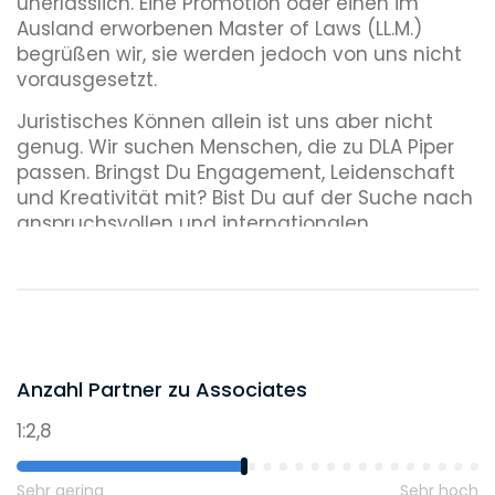
unerlässlich. Eine Promotion oder einen im
Ausland erworbenen Master of Laws (LL.M.)
begrüßen wir, sie werden jedoch von uns nicht
vorausgesetzt.
Juristisches Können allein ist uns aber nicht
genug. Wir suchen Menschen, die zu DLA Piper
passen. Bringst Du Engagement, Leidenschaft
und Kreativität mit? Bist Du auf der Suche nach
anspruchsvollen und internationalen
Mandaten und zudem interessiert an einer
Arbeit in einem dynamischen und offenen
Team?
Dann bist Du bei uns richtig!
Anzahl Partner zu Associates
1:2,8
Sehr gering
Sehr hoch