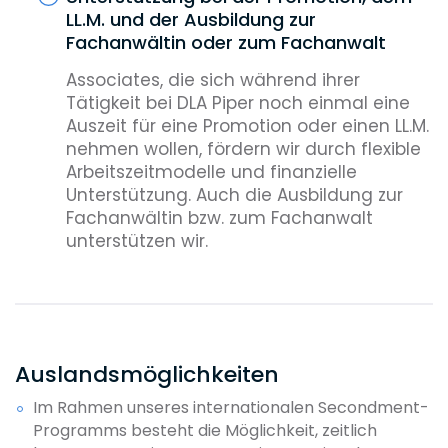
bei guter Entwicklung die Aufnahme in
LL.M. und der Ausbildung zur
die Partnerschaft möglich.
Fachanwältin oder zum Fachanwalt
Associates, die sich während ihrer
Tätigkeit bei DLA Piper noch einmal eine
Auszeit für eine Promotion oder einen LL.M.
nehmen wollen, fördern wir durch flexible
Arbeitszeitmodelle und finanzielle
Unterstützung. Auch die Ausbildung zur
Fachanwältin bzw. zum Fachanwalt
unterstützen wir.
Unterstützung bei der Ausbildung zur
Steuerberaterin oder zum Steuerberater
Wer Steuerberaterin oder Steuerberater
Auslandsmöglichkeiten
werden will, kann sich bei uns auf eine
großzügige bezahlte Freistellung zur
Im Rahmen unseres internationalen Secondment-
Vorbereitung verlassen. Außerdem
Programms besteht die Möglichkeit, zeitlich
übernehmen wir einen Teil der Kosten für