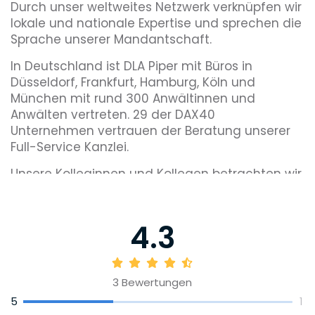
Durch unser weltweites Netzwerk verknüpfen wir
lokale und nationale Expertise und sprechen die
Sprache unserer Mandantschaft.
In Deutschland ist DLA Piper mit Büros in
Düsseldorf, Frankfurt, Hamburg, Köln und
München mit rund 300 Anwältinnen und
Anwälten vertreten. 29 der DAX40
Unternehmen vertrauen der Beratung unserer
Full-Service Kanzlei.
Unsere Kolleginnen und Kollegen betrachten wir
nicht nur als Fachleute in ihren jeweiligen
Rechtsgebieten, wir sind stolz auf ihre
unterschiedlichen Persönlichkeiten. In den Büros
4.3
von DLA Piper gehört das Verständnis
verschiedener Werte und Kulturen zur
Philosophie unserer Kanzlei.
3
Bewertungen
5
1