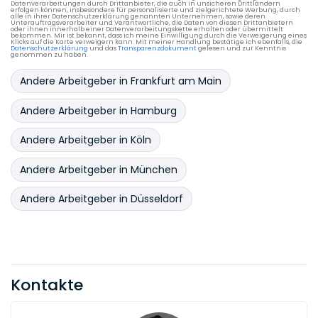
Datenverarbeitungen durch Drittanbieter, die auch in unsicheren Drittländern
erfolgen können, insbesondere für personalisierte und zielgerichtete Werbung, durch
Transport- und Speditionsrecht
Umweltrecht
alle in ihrer Datenschutzerklärung genannten Unternehmen, sowie deren
Unterauftragsverarbeiter und Verantwortliche, die Daten von diesen Drittanbietern
oder ihnen innerhalb einer Datenverarbeitungskette erhalten oder übermittelt
bekommen. Mir ist bekannt, dass ich meine Einwilligung durch die Verweigerung eines
Urheber- und Medienrecht
Vergaberecht
Klicks auf die Karte verweigern kann. Mit meiner Handlung bestätige ich ebenfalls, die
Datenschutzerklärung
und das
Transparenzdokument
gelesen und zur Kenntnis
genommen zu haben.
Versicherungsrecht
Vertragsrecht
Andere Arbeitgeber in Frankfurt am Main
Vertriebsrecht
Verwaltungsrecht
Andere Arbeitgeber in Hamburg
Wirtschaftsstrafrecht
Zivilprozessrecht
Andere Arbeitgeber in Köln
Andere Arbeitgeber in München
Andere Arbeitgeber in Düsseldorf
Kontakte