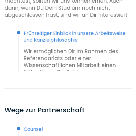
möchtest, sollten wir uns kennenlernen. Auch
dann, wenn Du Dein Studium noch nicht
abgeschlossen hast, sind wir an Dir interessiert.
Frühzeitiger Einblick in unsere Arbeitsweise
und Kanzleiphilosophie
Wir ermöglichen Dir im Rahmen des
Referendariats oder einer
Wissenschaftlichen Mitarbeit einen
frühzeitigen Einblick in unsere
Arbeitsweise und Kanzleiphilosophie.
Associate
Als Associate bist Du Teil
Wege zur Partnerschaft
einer Praxisgruppe und arbeitest -
entsprechend Deiner Präferenzen und
Fähigkeiten - einem Partner zu.
Counsel
Senior Associate