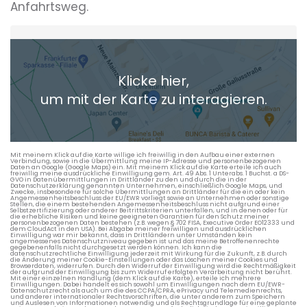
Anfahrtsweg.
Heimatadresse oder Wunschort
Klicke hier,
+ Aktuellen Standort hinzufügen
um mit der Karte zu interagieren.
Die berechneten Anreisezeiten basieren auf den
Verkehrsdaten eines typischen Dienstag morgens um 8:30.
Mit meinem Klick auf die Karte willige ich freiwillig in den Aufbau einer externen
Verbindung, sowie in die Übermittlung meine IP-Adresse und personenbezogenen
Daten an Google (Google Maps) ein. Mit meinem Klick auf die Karte erteile ich auch
freiwillig meine ausdrückliche Einwilligung gem. Art. 49 Abs. 1 Unterabs. 1 Buchst. a DS-
GVO in Datenübermittlungen in Drittländer zu den und durch die in der
Datenschutzerklärung genannten Unternehmen, einschließlich Google Maps, und
Zwecke, insbesondere für solche Übermittlungen an Drittländer für die ein oder kein
Angemessenheitsbeschluss der EU/EWR vorliegt sowie an Unternehmen oder sonstige
Stellen, die einem bestehenden Angemessenheitsbeschluss nicht aufgrund einer
Selbstzertifizierung oder anderer Beitrittskriterien unterfallen, und in denen oder für
die erhebliche Risiken und keine geeigneten Garantien für den Schutz meiner
personenbezogenen Daten bestehen (z.B. wegen § 702 FISA, Executive Order EO12333 und
dem CloudAct in den USA). Bei Abgabe meiner freiwilligen und ausdrücklichen
Einwilligung war mir bekannt, dass in Drittländern unter Umständen kein
angemessenes Datenschutzniveau gegeben ist und das meine Betroffenenrechte
gegebenenfalls nicht durchgesetzt werden können. Ich kann die
datenschutzrechtliche Einwilligung jederzeit mit Wirkung für die Zukunft, z.B. durch
die Änderung meiner Cookie-Einstellungen oder das Löschen meiner Cookies und
Browserdaten, widerrufen. Durch den Widerruf der Einwilligung wird die Rechtmäßigkeit
der aufgrund der Einwilligung bis zum Widerruf erfolgten Verarbeitung nicht berührt.
Mit einer einzelnen Handlung (dem Klick auf die Karte), erteile ich mehrere
Einwilligungen. Dabei handelt es sich sowohl um Einwilligungen nach dem EU/EWR-
Datenschutzrecht als auch um die des CCPA/CPRA, ePrivacy und Telemedienrechts,
und anderer internationaler Rechtsvorschriften, die unter anderem zum Speichern
und Auslesen von Informationen notwendig und als Rechtsgrundlage für eine geplante