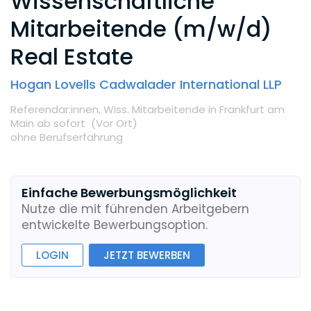
Wissenschaftliche
Mitarbeitende (m/w/d)
Real Estate
Hogan Lovells Cadwalader International LLP
Referendar:innen,
Wiss. Mitarbeitende
in Frankfurt am
Main
ab sofort
(Vor Ort
)
ohne Berufserfahrung
Einfache Bewerbungsmöglichkeit
Nutze die mit führenden Arbeitgebern
entwickelte Bewerbungsoption.
LOGIN
JETZT BEWERBEN