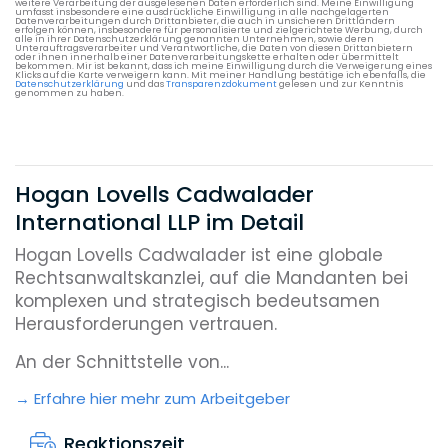
weitere Verarbeitung der ausgelesenen Daten erforderlich sind. Meine Einwilligung
umfasst insbesondere eine ausdrückliche Einwilligung in alle nachgelagerten
Datenverarbeitungen durch Drittanbieter, die auch in unsicheren Drittländern
erfolgen können, insbesondere für personalisierte und zielgerichtete Werbung, durch
alle in ihrer Datenschutzerklärung genannten Unternehmen, sowie deren
Unterauftragsverarbeiter und Verantwortliche, die Daten von diesen Drittanbietern
oder ihnen innerhalb einer Datenverarbeitungskette erhalten oder übermittelt
bekommen. Mir ist bekannt, dass ich meine Einwilligung durch die Verweigerung eines
Klicks auf die Karte verweigern kann. Mit meiner Handlung bestätige ich ebenfalls, die
Datenschutzerklärung
und das
Transparenzdokument
gelesen und zur Kenntnis
genommen zu haben.
Hogan Lovells Cadwalader
International LLP im Detail
Hogan Lovells Cadwalader ist eine globale
Rechtsanwaltskanzlei, auf die Mandanten bei
komplexen und strategisch bedeutsamen
Herausforderungen vertrauen.
An der Schnittstelle von...
Erfahre hier mehr zum Arbeitgeber
Reaktionszeit