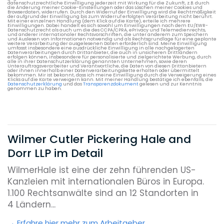
datenschutzrechtliche Einwilligung jederzeit mit Wirkung für die Zukunft, z.B. durch
die Änderung meiner Cookie-Einstellungen oder das Löschen meiner Cookies und
Browserdaten, widerrufen. Durch den Widerruf der Einwilligung wird die Rechtmäßigkeit
der aufgrund der Einwilligung bis zum Widerruf erfolgten Verarbeitung nicht berührt.
Mit einer einzelnen Handlung (dem Klick auf die Karte), erteile ich mehrere
Einwilligungen. Dabei handelt es sich sowohl um Einwilligungen nach dem EU/EWR-
Datenschutzrecht als auch um die des CCPA/CPRA, ePrivacy und Telemedienrechts,
und anderer internationaler Rechtsvorschriften, die unter anderem zum Speichern
und Auslesen von Informationen notwendig und als Rechtsgrundlage für eine geplante
weitere Verarbeitung der ausgelesenen Daten erforderlich sind. Meine Einwilligung
umfasst insbesondere eine ausdrückliche Einwilligung in alle nachgelagerten
Datenverarbeitungen durch Drittanbieter, die auch in unsicheren Drittländern
erfolgen können, insbesondere für personalisierte und zielgerichtete Werbung, durch
alle in ihrer Datenschutzerklärung genannten Unternehmen, sowie deren
Unterauftragsverarbeiter und Verantwortliche, die Daten von diesen Drittanbietern
oder ihnen innerhalb einer Datenverarbeitungskette erhalten oder übermittelt
bekommen. Mir ist bekannt, dass ich meine Einwilligung durch die Verweigerung eines
Klicks auf die Karte verweigern kann. Mit meiner Handlung bestätige ich ebenfalls, die
Datenschutzerklärung
und das
Transparenzdokument
gelesen und zur Kenntnis
genommen zu haben.
Wilmer Cutler Pickering Hale and
Dorr LLP im Detail
WilmerHale ist eine der zehn führenden US-
Kanzleien mit internationalen Büros in Europa.
1.100 Rechtsanwälte sind an 12 Standorten in
4 Ländern...
Erfahre hier mehr zum Arbeitgeber