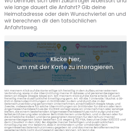
Wo befindet sich dein zukünftiger Arbeitsort und
wie lange dauert die Anfahrt? Gib deine
Heimatadresse oder dein Wunschviertel an und
wir berechnen dir den tatsächlichen
Anfahrtsweg.
Heimatadresse oder Wunschort
Klicke hier,
+ Aktuellen Standort hinzufügen
um mit der Karte zu interagieren.
Die berechneten Anreisezeiten basieren auf den
Verkehrsdaten eines typischen Dienstag morgens um 8:30.
Mit meinem Klick auf die Karte willige ich freiwillig in den Aufbau einer externen
Verbindung, sowie in die Übermittlung meine IP-Adresse und personenbezogenen
Daten an Google (Google Maps) ein. Mit meinem Klick auf die Karte erteile ich auch
freiwillig meine ausdrückliche Einwilligung gem. Art. 49 Abs. 1 Unterabs. 1 Buchst. a DS-
GVO in Datenübermittlungen in Drittländer zu den und durch die in der
Datenschutzerklärung genannten Unternehmen, einschließlich Google Maps, und
Zwecke, insbesondere für solche Übermittlungen an Drittländer für die ein oder kein
Angemessenheitsbeschluss der EU/EWR vorliegt sowie an Unternehmen oder sonstige
Stellen, die einem bestehenden Angemessenheitsbeschluss nicht aufgrund einer
Selbstzertifizierung oder anderer Beitrittskriterien unterfallen, und in denen oder für
die erhebliche Risiken und keine geeigneten Garantien für den Schutz meiner
personenbezogenen Daten bestehen (z.B. wegen § 702 FISA, Executive Order EO12333 und
dem CloudAct in den USA). Bei Abgabe meiner freiwilligen und ausdrücklichen
Einwilligung war mir bekannt, dass in Drittländern unter Umständen kein
angemessenes Datenschutzniveau gegeben ist und das meine Betroffenenrechte
gegebenenfalls nicht durchgesetzt werden können. Ich kann die