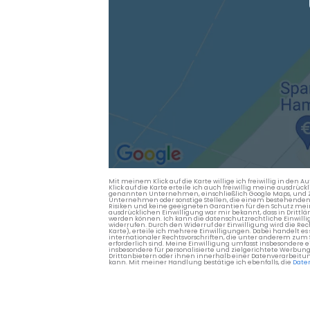
Mit meinem Klick auf die Karte willige ich freiwillig in d
Klick auf die Karte erteile ich auch freiwillig meine ausdrüc
genannten Unternehmen, einschließlich Google Maps, und Zwe
Unternehmen oder sonstige Stellen, die einem bestehenden An
Risiken und keine geeigneten Garantien für den Schutz mein
ausdrücklichen Einwilligung war mir bekannt, dass in Dri
werden können. Ich kann die datenschutzrechtliche Einwilli
widerrufen. Durch den Widerruf der Einwilligung wird die Re
Karte), erteile ich mehrere Einwilligungen. Dabei handelt
internationaler Rechtsvorschriften, die unter anderem zum
erforderlich sind. Meine Einwilligung umfasst insbesondere 
insbesondere für personalisierte und zielgerichtete Werbun
Drittanbietern oder ihnen innerhalb einer Datenverarbeitun
kann. Mit meiner Handlung bestätige ich ebenfalls, die
Date