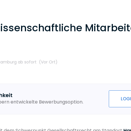
issenschaftliche Mitarbei
 Hamburg
ab sofort
(Vor Ort
)
hkeit
LOG
ebern entwickelte Bewerbungsoption.
mit dem Schwerpunkt Gesellschaftsrecht am Standort
Ha