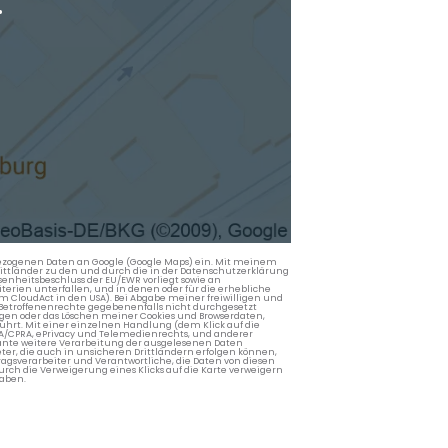
.
nbezogenen Daten an Google (Google Maps) ein. Mit meinem
 Drittländer zu den und durch die in der Datenschutzerklärung
enheitsbeschluss der EU/EWR vorliegt sowie an
terien unterfallen, und in denen oder für die erhebliche
m CloudAct in den USA). Bei Abgabe meiner freiwilligen und
Betroffenenrechte gegebenenfalls nicht durchgesetzt
ngen oder das Löschen meiner Cookies und Browserdaten,
rührt. Mit einer einzelnen Handlung (dem Klick auf die
PA/CPRA, ePrivacy und Telemedienrechts, und anderer
lante weitere Verarbeitung der ausgelesenen Daten
ter, die auch in unsicheren Drittländern erfolgen können,
agsverarbeiter und Verantwortliche, die Daten von diesen
rch die Verweigerung eines Klicks auf die Karte verweigern
aben.