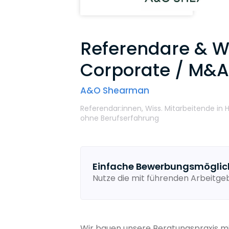
Referendare & W
Corporate / M&A
A&O Shearman
Referendar:innen,
Wiss. Mitarbeitende
in
ohne Berufserfahrung
Einfache Bewerbungsmöglic
Nutze die mit führenden Arbeitg
Wir bauen unsere Beratungspraxis 