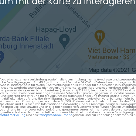
um mit der Karte zu interagieren
en Aufbau einer externen Verbindung, sowie in die Übermittlung meine IP-Adresse und persone
kliche Einwilligung gem. Art. 49 Abs. 1 Unterabs. 1 Buchst. a DS-GVO in Datenübermittlungen in
cke, insbesondere für solche Übermittlungen an Drittländer für die ein oder kein Angemess
gemessenheitsbeschluss nicht aufgrund einer Selbstzertifizierung oder anderer Beitrittskri
er personenbezogenen Daten bestehen (z.B. wegen § 702 FISA, Executive Order EO12333 und de
ttländern unter Umständen kein angemessenes Datenschutzniveau gegeben ist und das meine 
gung jederzeit mit Wirkung für die Zukunft, z.B. durch die Änderung meiner Cookie-Einstellu
chtmäßigkeit der aufgrund der Einwilligung bis zum Widerruf erfolgten Verarbeitung nicht be
 es sich sowohl um Einwilligungen nach dem EU/EWR-Datenschutzrecht als auch um die des CC
 Speichern und Auslesen von Informationen notwendig und als Rechtsgrundlage für eine gep
eine ausdrückliche Einwilligung in alle nachgelagerten Datenverarbeitungen durch Drittanbie
g, durch alle in ihrer Datenschutzerklärung genannten Unternehmen, sowie deren Unterauftr
gskette erhalten oder übermittelt bekommen. Mir ist bekannt, dass ich meine Einwilligung du
nschutzerklärung
und das
Transparenzdokument
gelesen und zur Kenntnis genommen zu h