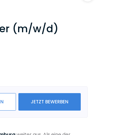
ter (m/w/d)
IN
JETZT BEWERBEN
mburg
weiter aus. Als eine der