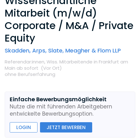
Wissenschaftliche
Mitarbeit (m/w/d)
Corporate / M&A / Private
Equity
Skadden, Arps, Slate, Meagher & Flom LLP
Referendar:innen,
Wiss. Mitarbeitende
in Frankfurt am
Main
ab sofort
(Vor Ort
)
ohne Berufserfahrung
Einfache Bewerbungsmöglichkeit
Nutze die mit führenden Arbeitgebern
entwickelte Bewerbungsoption.
LOGIN
JETZT BEWERBEN