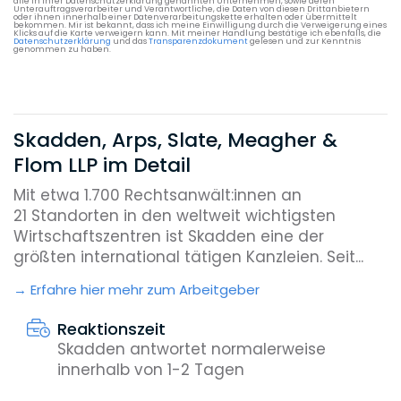
alle in ihrer Datenschutzerklärung genannten Unternehmen, sowie deren
Unterauftragsverarbeiter und Verantwortliche, die Daten von diesen Drittanbietern
oder ihnen innerhalb einer Datenverarbeitungskette erhalten oder übermittelt
bekommen. Mir ist bekannt, dass ich meine Einwilligung durch die Verweigerung eines
Klicks auf die Karte verweigern kann. Mit meiner Handlung bestätige ich ebenfalls, die
Datenschutzerklärung
und das
Transparenzdokument
gelesen und zur Kenntnis
genommen zu haben.
Skadden, Arps, Slate, Meagher &
Flom LLP im Detail
Mit etwa 1.700 Rechtsanwält:innen an
21 Standorten in den weltweit wichtigsten
Wirtschaftszentren ist Skadden eine der
größten international tätigen Kanzleien. Seit...
Erfahre hier mehr zum Arbeitgeber
Reaktionszeit
Skadden antwortet normalerweise
innerhalb von 1-2 Tagen