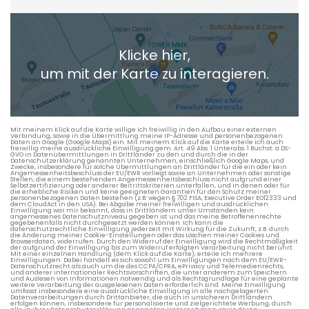
Heimatadresse oder Wunschort
Klicke hier,
+ Aktuellen Standort hinzufügen
um mit der Karte zu interagieren.
Die berechneten Anreisezeiten basieren auf den
Verkehrsdaten eines typischen Dienstag morgens um 8:30.
Mit meinem Klick auf die Karte willige ich freiwillig in den Aufbau einer externen
Verbindung, sowie in die Übermittlung meine IP-Adresse und personenbezogenen
Daten an Google (Google Maps) ein. Mit meinem Klick auf die Karte erteile ich auch
freiwillig meine ausdrückliche Einwilligung gem. Art. 49 Abs. 1 Unterabs. 1 Buchst. a DS-
GVO in Datenübermittlungen in Drittländer zu den und durch die in der
Datenschutzerklärung genannten Unternehmen, einschließlich Google Maps, und
Zwecke, insbesondere für solche Übermittlungen an Drittländer für die ein oder kein
Angemessenheitsbeschluss der EU/EWR vorliegt sowie an Unternehmen oder sonstige
Stellen, die einem bestehenden Angemessenheitsbeschluss nicht aufgrund einer
Selbstzertifizierung oder anderer Beitrittskriterien unterfallen, und in denen oder für
die erhebliche Risiken und keine geeigneten Garantien für den Schutz meiner
personenbezogenen Daten bestehen (z.B. wegen § 702 FISA, Executive Order EO12333 und
dem CloudAct in den USA). Bei Abgabe meiner freiwilligen und ausdrücklichen
Einwilligung war mir bekannt, dass in Drittländern unter Umständen kein
angemessenes Datenschutzniveau gegeben ist und das meine Betroffenenrechte
gegebenenfalls nicht durchgesetzt werden können. Ich kann die
datenschutzrechtliche Einwilligung jederzeit mit Wirkung für die Zukunft, z.B. durch
die Änderung meiner Cookie-Einstellungen oder das Löschen meiner Cookies und
Browserdaten, widerrufen. Durch den Widerruf der Einwilligung wird die Rechtmäßigkeit
der aufgrund der Einwilligung bis zum Widerruf erfolgten Verarbeitung nicht berührt.
Mit einer einzelnen Handlung (dem Klick auf die Karte), erteile ich mehrere
Einwilligungen. Dabei handelt es sich sowohl um Einwilligungen nach dem EU/EWR-
Datenschutzrecht als auch um die des CCPA/CPRA, ePrivacy und Telemedienrechts,
und anderer internationaler Rechtsvorschriften, die unter anderem zum Speichern
und Auslesen von Informationen notwendig und als Rechtsgrundlage für eine geplante
weitere Verarbeitung der ausgelesenen Daten erforderlich sind. Meine Einwilligung
umfasst insbesondere eine ausdrückliche Einwilligung in alle nachgelagerten
Datenverarbeitungen durch Drittanbieter, die auch in unsicheren Drittländern
erfolgen können, insbesondere für personalisierte und zielgerichtete Werbung, durch