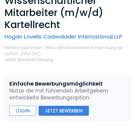
Wissenschaftlicher
Mitarbeiter (m/w/d)
Kartellrecht
Hogan Lovells Cadwalader International LLP
Referendar:innen,
Wiss. Mitarbeitende
in Hamburg
ab
sofort
(Vor Ort
)
ohne Berufserfahrung
Einfache Bewerbungsmöglichkeit
Nutze die mit führenden Arbeitgebern
entwickelte Bewerbungsoption.
LOGIN
JETZT BEWERBEN