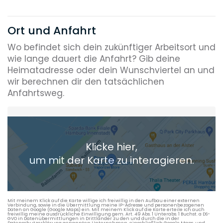
Ort und Anfahrt
Wo befindet sich dein zukünftiger Arbeitsort und
wie lange dauert die Anfahrt? Gib deine
Heimatadresse oder dein Wunschviertel an und
wir berechnen dir den tatsächlichen
Anfahrtsweg.
Heimatadresse oder Wunschort
Klicke hier,
+ Aktuellen Standort hinzufügen
um mit der Karte zu interagieren.
Die berechneten Anreisezeiten basieren auf den
Verkehrsdaten eines typischen Dienstag morgens um 8:30.
Mit meinem Klick auf die Karte willige ich freiwillig in den Aufbau einer externen
Verbindung, sowie in die Übermittlung meine IP-Adresse und personenbezogenen
Daten an Google (Google Maps) ein. Mit meinem Klick auf die Karte erteile ich auch
freiwillig meine ausdrückliche Einwilligung gem. Art. 49 Abs. 1 Unterabs. 1 Buchst. a DS-
GVO in Datenübermittlungen in Drittländer zu den und durch die in der
Datenschutzerklärung genannten Unternehmen, einschließlich Google Maps, und