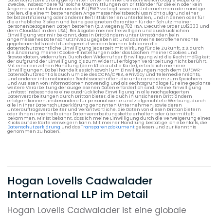
Zwecke, insbesondere für solche Übermittlungen an Drittländer für die ein oder kein
Angemessenheitsbeschluss der EU/EWR vorliegt sowie an Unternehmen oder sonstige
Stellen, die einem bestehenden Angemessenheitsbeschluss nicht aufgrund einer
Selbstzertifizierung oder anderer Beitrittskriterien unterfallen, und in denen oder für
die erhebliche Risiken und keine geeigneten Garantien für den Schutz meiner
personenbezogenen Daten bestehen (z.B. wegen § 702 FISA, Executive Order EO12333 und
dem CloudAct in den USA). Bei Abgabe meiner freiwilligen und ausdrücklichen
Einwilligung war mir bekannt, dass in Drittländern unter Umständen kein
angemessenes Datenschutzniveau gegeben ist und das meine Betroffenenrechte
gegebenenfalls nicht durchgesetzt werden können. Ich kann die
datenschutzrechtliche Einwilligung jederzeit mit Wirkung für die Zukunft, z.B. durch
die Änderung meiner Cookie-Einstellungen oder das Löschen meiner Cookies und
Browserdaten, widerrufen. Durch den Widerruf der Einwilligung wird die Rechtmäßigkeit
der aufgrund der Einwilligung bis zum Widerruf erfolgten Verarbeitung nicht berührt.
Mit einer einzelnen Handlung (dem Klick auf die Karte), erteile ich mehrere
Einwilligungen. Dabei handelt es sich sowohl um Einwilligungen nach dem EU/EWR-
Datenschutzrecht als auch um die des CCPA/CPRA, ePrivacy und Telemedienrechts,
und anderer internationaler Rechtsvorschriften, die unter anderem zum Speichern
und Auslesen von Informationen notwendig und als Rechtsgrundlage für eine geplante
weitere Verarbeitung der ausgelesenen Daten erforderlich sind. Meine Einwilligung
umfasst insbesondere eine ausdrückliche Einwilligung in alle nachgelagerten
Datenverarbeitungen durch Drittanbieter, die auch in unsicheren Drittländern
erfolgen können, insbesondere für personalisierte und zielgerichtete Werbung, durch
alle in ihrer Datenschutzerklärung genannten Unternehmen, sowie deren
Unterauftragsverarbeiter und Verantwortliche, die Daten von diesen Drittanbietern
oder ihnen innerhalb einer Datenverarbeitungskette erhalten oder übermittelt
bekommen. Mir ist bekannt, dass ich meine Einwilligung durch die Verweigerung eines
Klicks auf die Karte verweigern kann. Mit meiner Handlung bestätige ich ebenfalls, die
Datenschutzerklärung
und das
Transparenzdokument
gelesen und zur Kenntnis
genommen zu haben.
Hogan Lovells Cadwalader
International LLP im Detail
Hogan Lovells Cadwalader ist eine globale