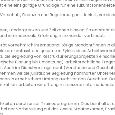
 eine einzigartige Grundlage für eine zukunftsorientierte 
Wirtschaft, Finanzen und Regulierung positioniert, verbin
ppen, Ländergrenzen und Zeitzonen hinweg. So entsteht e
nd internationale Erfahrung miteinander verbindet.
ät vornehmlich international tätige Mandant*innen in al
ktrum umfasst den gesamten Zyklus eines Arbeitsverhältni
s, die Begleitung von Restrukturierungsprojekten einschli
egische Planung bis Umsetzung), arbeitsrechtliche Frag
t. Auch im Dienstvertragsrecht (Vorstände und Geschäf
en wir die juristische Begleitung namhafter Unterneh
innen in erheblichem Umfang auch vor den Gerichten. Da
 zählen, arbeiten wir oft eng mit unseren international
keiten durch unser Traineeprogramm. Dies beinhaltet u. 
bei der Vorbereitung auf das zweite Staatsexamen, Praxis I
ts