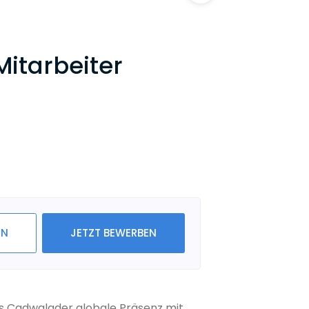
itarbeiter
IN
JETZT BEWERBEN
ls Cadwalader globale Präsenz mit