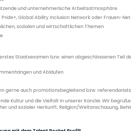
hätzende und unternehmerische Arbeitsatmosphäre
 Pride+, Global Ability Inclusion Network oder Frauen-Ne
hlichen, sozialen und wirtschaftlichen Themen
te
 erstes Staatsexamen bzw. einen abgeschlossenen Teil d
usammenhängen und Abläufen
kann gerne auch promotionsbegleitend bzw. referendaria
ende Kultur und die Vielfalt in unserer Kanzlei. Wir begr
cher und sozialer Herkunft, Religion/Weltanschauung, Behi
bung mit dem Talent Rocket Profil!