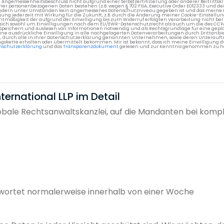
gemessenheitsbeschluss nicht aufgrund einer Selbstzertifizierung oder anderer Beitrittskri
er personenbezogenen Daten bestehen (z.B. wegen § 702 FISA, Executive Order EO12333 und de
ttländern unter Umständen kein angemessenes Datenschutzniveau gegeben ist und das meine 
gung jederzeit mit Wirkung für die Zukunft, z.B. durch die Änderung meiner Cookie-Einstellu
chtmäßigkeit der aufgrund der Einwilligung bis zum Widerruf erfolgten Verarbeitung nicht be
 es sich sowohl um Einwilligungen nach dem EU/EWR-Datenschutzrecht als auch um die des CC
 Speichern und Auslesen von Informationen notwendig und als Rechtsgrundlage für eine gep
eine ausdrückliche Einwilligung in alle nachgelagerten Datenverarbeitungen durch Drittanbie
g, durch alle in ihrer Datenschutzerklärung genannten Unternehmen, sowie deren Unterauftr
gskette erhalten oder übermittelt bekommen. Mir ist bekannt, dass ich meine Einwilligung du
nschutzerklärung
und das
Transparenzdokument
gelesen und zur Kenntnis genommen zu h
ernational LLP im Detail
lobale Rechtsanwaltskanzlei, auf die Mandanten bei kom
wortet normalerweise innerhalb von einer Woche