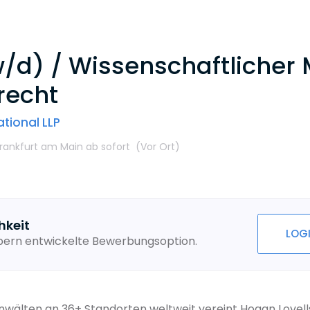
d) / Wissenschaftlicher M
recht
tional LLP
Frankfurt am Main
ab sofort
(Vor Ort
)
hkeit
LOG
ebern entwickelte Bewerbungsoption.
Anwälten an 36+ Standorten weltweit vereint Hogan Lovel