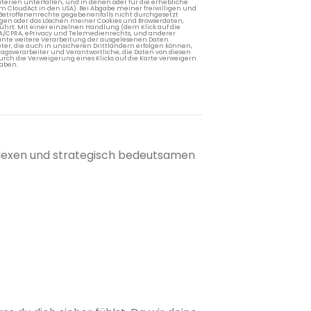
terien unterfallen, und in denen oder für die erhebliche
m CloudAct in den USA). Bei Abgabe meiner freiwilligen und
Betroffenenrechte gegebenenfalls nicht durchgesetzt
ngen oder das Löschen meiner Cookies und Browserdaten,
rührt. Mit einer einzelnen Handlung (dem Klick auf die
PA/CPRA, ePrivacy und Telemedienrechts, und anderer
lante weitere Verarbeitung der ausgelesenen Daten
ter, die auch in unsicheren Drittländern erfolgen können,
agsverarbeiter und Verantwortliche, die Daten von diesen
rch die Verweigerung eines Klicks auf die Karte verweigern
aben.
plexen und strategisch bedeutsamen