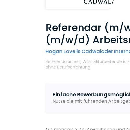
Referendar (m/w/
(m/w/d) Arbeits
Hogan Lovells Cadwalader Interna
Referendar:innen,
Wiss. Mitarbeitende
in 
ohne Berufserfahrung
Einfache Bewerbungsmöglic
Nutze die mit führenden Arbeitg
Mit mehr als 3.100 Anwältinnen und 