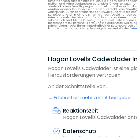
Unternehmen oder sonstige Stellen, die einem bestehenden An
Risiken und keine geeigneten Garantien für den Schutz mein
ausdrücklichen Einwilligung war mir bekannt, dass in Dri
werden können. Ich kann die datenschutzrechtliche Einwilli
widerrufen. Durch den Widerruf der Einwilligung wird die Re
Karte), erteile ich mehrere Einwilligungen. Dabei handelt
internationaler Rechtsvorschriften, die unter anderem zum
erforderlich sind. Meine Einwilligung umfasst insbesondere 
insbesondere für personalisierte und zielgerichtete Werbun
Drittanbietern oder ihnen innerhalb einer Datenverarbeitun
kann. Mit meiner Handlung bestätige ich ebenfalls, die
Date
Hogan Lovells Cadwalader Int
Hogan Lovells Cadwalader ist eine g
Herausforderungen vertrauen.
An der Schnittstelle von...
Erfahre hier mehr zum Arbeitgeber
Reaktionszeit
Hogan Lovells Cadwalader ant
Datenschutz