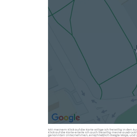
Mit meinem Klick auf die Karte willige ich freiwillig in d
Klick auf die Karte erteile ich auch freiwillig meine ausdrüc
genannten Unternehmen, einschließlich Google Maps, und Zwe