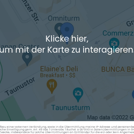
Klicke hier,
um mit der Karte zu interagieren
en Aufbau einer externen Verbindung, sowie in die Übermittlung meine IP-Adresse und persone
kliche Einwilligung gem. Art. 49 Abs. 1 Unterabs. 1 Buchst. a DS-GVO in Datenübermittlungen in
cke, insbesondere für solche Übermittlungen an Drittländer für die ein oder kein Angemess