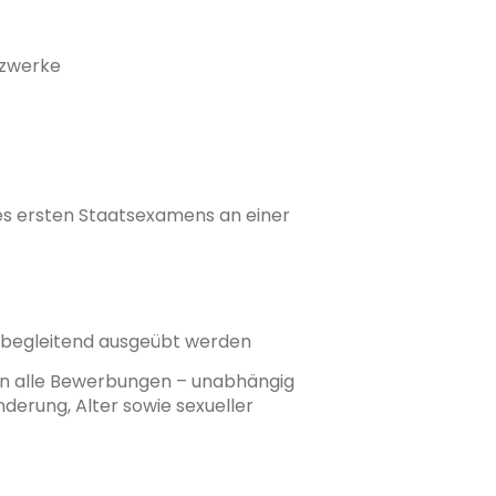
tzwerke
es ersten Staatsexamens an einer
tsbegleitend ausgeübt werden
üßen alle Bewerbungen – unabhängig
nderung, Alter sowie sexueller