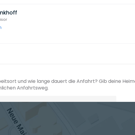
enkhoff
isor
m
beitsort und wie lange dauert die Anfahrt? Gib deine Hei
hlichen Anfahrtsweg.
+ Ak
 den Verkehrsdaten eines typischen Dienstag morgens um 8:30.