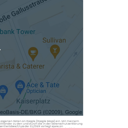
.
nbezogenen Daten an Google (Google Maps) ein. Mit meinem
 Drittländer zu den und durch die in der Datenschutzerklärung
enheitsbeschluss der EU/EWR vorliegt sowie an