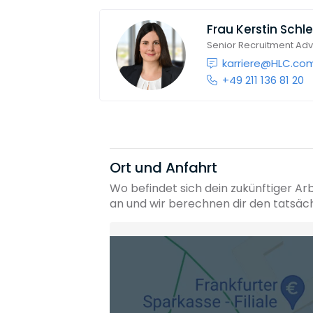
Frau
Kerstin Schl
Senior Recruitment Adv
karriere@HLC.co
+49 211 136 81 20
Ort und Anfahrt
Wo befindet sich dein zukünftiger Ar
an und wir berechnen dir den tatsäc
Heimatadresse oder Wunschort
Die berechneten Anreisezeiten basieren auf