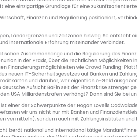
 eine einzigartige Grundlage für eine zukunftsorientierte 
Wirtschaft, Finanzen und Regulierung positioniert, verbin
ppen, Ländergrenzen und Zeitzonen hinweg. So entsteht e
nd internationale Erfahrung miteinander verbindet.
nzpolitischen Zusammenhänge und die Regulierung des Fin
union in der Praxis, über die rechtlichen Möglichkeiten 
igen Finanzierungsmöglichkeiten wie Crowd Funding-Plat
des neuen IT-Sicherheitsgesetzes auf Banken und Zahlungs
editkarten und darüber, wer eigentlich e-Geld ausgeben
 deutsche Aufsicht BaFin seit der Finanzkrise strenger ge
den USA Milliardenstrafen verhängt? Dann sind Sie bei uns
 ist einer der Schwerpunkte der Hogan Lovells Cadwalad
efassen wir uns nicht nur mit Banken und Finanzdienstle
gen vermitteln), sondern auch mit Zahlungsinstituten und
ht berät national und international tätige Mandant*innen 
igsten Finanzzentren der Welt vertreten und wird regelmäß