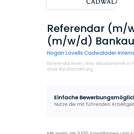
Referendar (m/w/
(m/w/d) Bankauf
Hogan Lovells Cadwalader Interna
Referendar:innen,
Wiss. Mitarbeitende
in 
ohne Berufserfahrung
Einfache Bewerbungsmöglic
Nutze die mit führenden Arbeitg
Mit mehr als 3.100 Anwältinnen und 