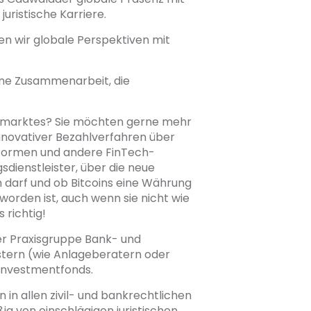
juristische Karriere.
den wir globale Perspektiven mit
ine Zusammenarbeit, die
anzmarktes? Sie möchten gerne mehr
innovativer Bezahlverfahren über
tformen und andere FinTech-
dienstleister, über die neue
 darf und ob Bitcoins eine Währung
worden ist, auch wenn sie nicht wie
 richtig!
er Praxisgruppe Bank- und
istern (wie Anlageberatern oder
 Investmentfonds.
in allen zivil- und bankrechtlichen
ig von einschlägigen juristischen