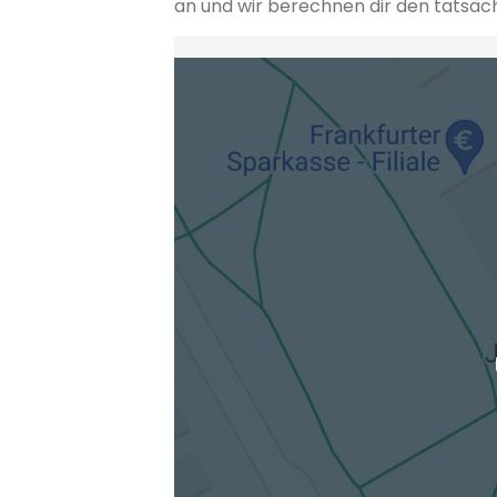
an und wir berechnen dir den tatsäc
Heimatadresse oder Wunschort
Die berechneten Anreisezeiten basieren auf