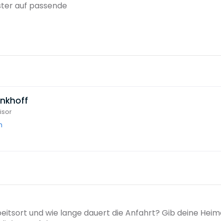
ster auf passende
enkhoff
isor
m
beitsort und wie lange dauert die Anfahrt? Gib deine Hei