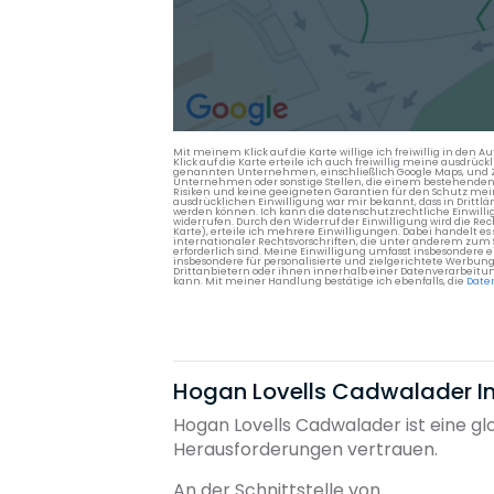
Mit meinem Klick auf die Karte willige ich freiwillig in d
Klick auf die Karte erteile ich auch freiwillig meine ausdrüc
genannten Unternehmen, einschließlich Google Maps, und Zwe
Unternehmen oder sonstige Stellen, die einem bestehenden An
Risiken und keine geeigneten Garantien für den Schutz mein
ausdrücklichen Einwilligung war mir bekannt, dass in Dri
werden können. Ich kann die datenschutzrechtliche Einwilli
widerrufen. Durch den Widerruf der Einwilligung wird die Re
Karte), erteile ich mehrere Einwilligungen. Dabei handelt
internationaler Rechtsvorschriften, die unter anderem zum
erforderlich sind. Meine Einwilligung umfasst insbesondere 
insbesondere für personalisierte und zielgerichtete Werbun
Drittanbietern oder ihnen innerhalb einer Datenverarbeitun
kann. Mit meiner Handlung bestätige ich ebenfalls, die
Date
Hogan Lovells Cadwalader Int
Hogan Lovells Cadwalader ist eine g
Herausforderungen vertrauen.
An der Schnittstelle von...