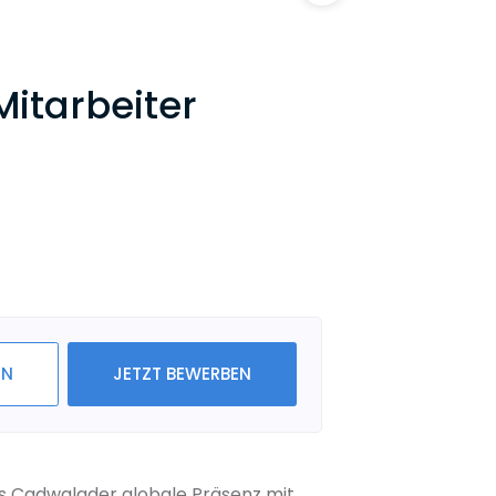
itarbeiter
IN
JETZT BEWERBEN
ls Cadwalader globale Präsenz mit