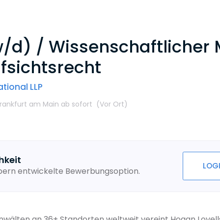
d) / Wissenschaftlicher M
sichtsrecht
tional LLP
Frankfurt am Main
ab sofort
(Vor Ort
)
hkeit
LOG
ebern entwickelte Bewerbungsoption.
Anwälten an 36+ Standorten weltweit vereint Hogan Lovel