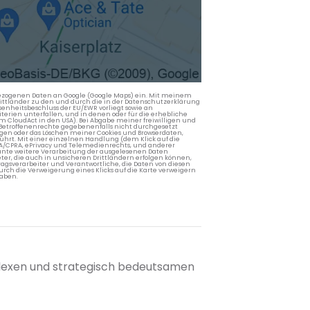
nbezogenen Daten an Google (Google Maps) ein. Mit meinem
 Drittländer zu den und durch die in der Datenschutzerklärung
enheitsbeschluss der EU/EWR vorliegt sowie an
terien unterfallen, und in denen oder für die erhebliche
m CloudAct in den USA). Bei Abgabe meiner freiwilligen und
Betroffenenrechte gegebenenfalls nicht durchgesetzt
ngen oder das Löschen meiner Cookies und Browserdaten,
rührt. Mit einer einzelnen Handlung (dem Klick auf die
PA/CPRA, ePrivacy und Telemedienrechts, und anderer
lante weitere Verarbeitung der ausgelesenen Daten
ter, die auch in unsicheren Drittländern erfolgen können,
agsverarbeiter und Verantwortliche, die Daten von diesen
rch die Verweigerung eines Klicks auf die Karte verweigern
aben.
plexen und strategisch bedeutsamen