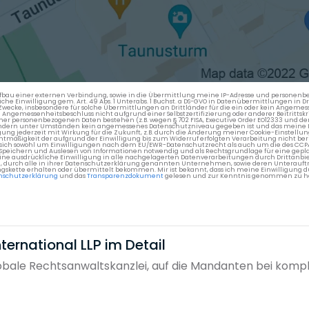
en Aufbau einer externen Verbindung, sowie in die Übermittlung meine IP-Adresse und persone
kliche Einwilligung gem. Art. 49 Abs. 1 Unterabs. 1 Buchst. a DS-GVO in Datenübermittlungen in
cke, insbesondere für solche Übermittlungen an Drittländer für die ein oder kein Angemess
gemessenheitsbeschluss nicht aufgrund einer Selbstzertifizierung oder anderer Beitrittskri
er personenbezogenen Daten bestehen (z.B. wegen § 702 FISA, Executive Order EO12333 und de
ttländern unter Umständen kein angemessenes Datenschutzniveau gegeben ist und das meine 
gung jederzeit mit Wirkung für die Zukunft, z.B. durch die Änderung meiner Cookie-Einstellu
chtmäßigkeit der aufgrund der Einwilligung bis zum Widerruf erfolgten Verarbeitung nicht be
 es sich sowohl um Einwilligungen nach dem EU/EWR-Datenschutzrecht als auch um die des CC
 Speichern und Auslesen von Informationen notwendig und als Rechtsgrundlage für eine gep
eine ausdrückliche Einwilligung in alle nachgelagerten Datenverarbeitungen durch Drittanbie
g, durch alle in ihrer Datenschutzerklärung genannten Unternehmen, sowie deren Unterauftr
gskette erhalten oder übermittelt bekommen. Mir ist bekannt, dass ich meine Einwilligung du
nschutzerklärung
und das
Transparenzdokument
gelesen und zur Kenntnis genommen zu h
ernational LLP im Detail
lobale Rechtsanwaltskanzlei, auf die Mandanten bei kom