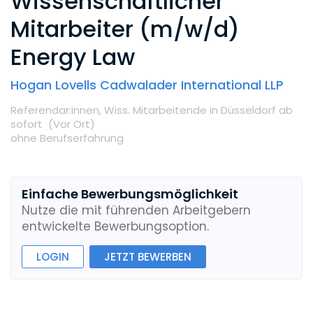
Wissenschaftlicher
Mitarbeiter (m/w/d)
Energy Law
Hogan Lovells Cadwalader International LLP
Referendar:innen,
Wiss. Mitarbeitende
in Düsseldorf
ab
sofort
(Vor Ort
)
ohne Berufserfahrung
Einfache Bewerbungsmöglichkeit
Nutze die mit führenden Arbeitgebern
entwickelte Bewerbungsoption.
LOGIN
JETZT BEWERBEN