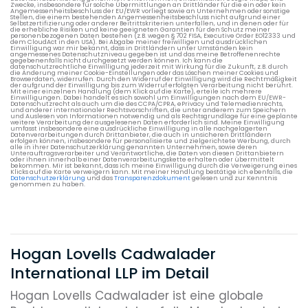
Zwecke, insbesondere für solche Übermittlungen an Drittländer für die ein oder kein
Angemessenheitsbeschluss der EU/EWR vorliegt sowie an Unternehmen oder sonstige
Stellen, die einem bestehenden Angemessenheitsbeschluss nicht aufgrund einer
Selbstzertifizierung oder anderer Beitrittskriterien unterfallen, und in denen oder für
die erhebliche Risiken und keine geeigneten Garantien für den Schutz meiner
personenbezogenen Daten bestehen (z.B. wegen § 702 FISA, Executive Order EO12333 und
dem CloudAct in den USA). Bei Abgabe meiner freiwilligen und ausdrücklichen
Einwilligung war mir bekannt, dass in Drittländern unter Umständen kein
angemessenes Datenschutzniveau gegeben ist und das meine Betroffenenrechte
gegebenenfalls nicht durchgesetzt werden können. Ich kann die
datenschutzrechtliche Einwilligung jederzeit mit Wirkung für die Zukunft, z.B. durch
die Änderung meiner Cookie-Einstellungen oder das Löschen meiner Cookies und
Browserdaten, widerrufen. Durch den Widerruf der Einwilligung wird die Rechtmäßigkeit
der aufgrund der Einwilligung bis zum Widerruf erfolgten Verarbeitung nicht berührt.
Mit einer einzelnen Handlung (dem Klick auf die Karte), erteile ich mehrere
Einwilligungen. Dabei handelt es sich sowohl um Einwilligungen nach dem EU/EWR-
Datenschutzrecht als auch um die des CCPA/CPRA, ePrivacy und Telemedienrechts,
und anderer internationaler Rechtsvorschriften, die unter anderem zum Speichern
und Auslesen von Informationen notwendig und als Rechtsgrundlage für eine geplante
weitere Verarbeitung der ausgelesenen Daten erforderlich sind. Meine Einwilligung
umfasst insbesondere eine ausdrückliche Einwilligung in alle nachgelagerten
Datenverarbeitungen durch Drittanbieter, die auch in unsicheren Drittländern
erfolgen können, insbesondere für personalisierte und zielgerichtete Werbung, durch
alle in ihrer Datenschutzerklärung genannten Unternehmen, sowie deren
Unterauftragsverarbeiter und Verantwortliche, die Daten von diesen Drittanbietern
oder ihnen innerhalb einer Datenverarbeitungskette erhalten oder übermittelt
bekommen. Mir ist bekannt, dass ich meine Einwilligung durch die Verweigerung eines
Klicks auf die Karte verweigern kann. Mit meiner Handlung bestätige ich ebenfalls, die
Datenschutzerklärung
und das
Transparenzdokument
gelesen und zur Kenntnis
genommen zu haben.
Hogan Lovells Cadwalader
International LLP im Detail
Hogan Lovells Cadwalader ist eine globale