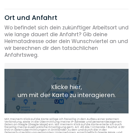
Ort und Anfahrt
Wo befindet sich dein zukünftiger Arbeitsort und
wie lange dauert die Anfahrt? Gib deine
Heimatadresse oder dein Wunschviertel an und
wir berechnen dir den tatsächlichen
Anfahrtsweg.
Heimatadresse oder Wunschort
Klicke hier,
+ Aktuellen Standort hinzufügen
um mit der Karte zu interagieren.
Die berechneten Anreisezeiten basieren auf den
Verkehrsdaten eines typischen Dienstag morgens um 8:30.
Mit meinem Klick auf die Karte willige ich freiwillig in den Aufbau einer externen
Verbindung, sowie in die Übermittlung meine IP-Adresse und personenbezogenen
Daten an Google (Google Maps) ein. Mit meinem Klick auf die Karte erteile ich auch
freiwillig meine ausdrückliche Einwilligung gem. Art. 49 Abs. 1 Unterabs. 1 Buchst. a DS-
GVO in Datenübermittlungen in Drittländer zu den und durch die in der
Datenschutzerklärung genannten Unternehmen, einschließlich Google Maps, und