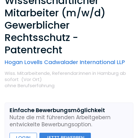
Wissenschaftlicher
Mitarbeiter (m/w/d)
Gewerblicher
Rechtsschutz -
Patentrecht
Hogan Lovells Cadwalader International LLP
Wiss. Mitarbeitende,
Referendar:innen
in Hamburg
ab
sofort
(Vor Ort
)
ohne Berufserfahrung
Einfache Bewerbungsmöglichkeit
Nutze die mit führenden Arbeitgebern
entwickelte Bewerbungsoption.
LOGIN
JETZT BEWERBEN