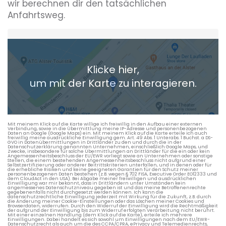
wir berechnen dir den tatsächlichen
Anfahrtsweg.
Heimatadresse oder Wunschort
Klicke hier,
+ Aktuellen Standort hinzufügen
um mit der Karte zu interagieren.
Die berechneten Anreisezeiten basieren auf den
Verkehrsdaten eines typischen Dienstag morgens um 8:30.
Mit meinem Klick auf die Karte willige ich freiwillig in den Aufbau einer externen
Verbindung, sowie in die Übermittlung meine IP-Adresse und personenbezogenen
Daten an Google (Google Maps) ein. Mit meinem Klick auf die Karte erteile ich auch
freiwillig meine ausdrückliche Einwilligung gem. Art. 49 Abs. 1 Unterabs. 1 Buchst. a DS-
GVO in Datenübermittlungen in Drittländer zu den und durch die in der
Datenschutzerklärung genannten Unternehmen, einschließlich Google Maps, und
Zwecke, insbesondere für solche Übermittlungen an Drittländer für die ein oder kein
Angemessenheitsbeschluss der EU/EWR vorliegt sowie an Unternehmen oder sonstige
Stellen, die einem bestehenden Angemessenheitsbeschluss nicht aufgrund einer
Selbstzertifizierung oder anderer Beitrittskriterien unterfallen, und in denen oder für
die erhebliche Risiken und keine geeigneten Garantien für den Schutz meiner
personenbezogenen Daten bestehen (z.B. wegen § 702 FISA, Executive Order EO12333 und
dem CloudAct in den USA). Bei Abgabe meiner freiwilligen und ausdrücklichen
Einwilligung war mir bekannt, dass in Drittländern unter Umständen kein
angemessenes Datenschutzniveau gegeben ist und das meine Betroffenenrechte
gegebenenfalls nicht durchgesetzt werden können. Ich kann die
datenschutzrechtliche Einwilligung jederzeit mit Wirkung für die Zukunft, z.B. durch
die Änderung meiner Cookie-Einstellungen oder das Löschen meiner Cookies und
Browserdaten, widerrufen. Durch den Widerruf der Einwilligung wird die Rechtmäßigkeit
der aufgrund der Einwilligung bis zum Widerruf erfolgten Verarbeitung nicht berührt.
Mit einer einzelnen Handlung (dem Klick auf die Karte), erteile ich mehrere
Einwilligungen. Dabei handelt es sich sowohl um Einwilligungen nach dem EU/EWR-
Datenschutzrecht als auch um die des CCPA/CPRA, ePrivacy und Telemedienrechts,