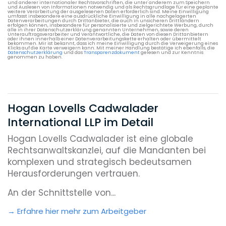
und anderer internationaler Rechtsvorschriften, die unter anderem zum Speichern
und Auslesen von Informationen notwendig und als Rechtsgrundlage für eine geplante
weitere Verarbeitung der ausgelesenen Daten erforderlich sind. Meine Einwilligung
umfasst insbesondere eine ausdrückliche Einwilligung in alle nachgelagerten
Datenverarbeitungen durch Drittanbieter, die auch in unsicheren Drittländern
erfolgen können, insbesondere für personalisierte und zielgerichtete Werbung, durch
alle in ihrer Datenschutzerklärung genannten Unternehmen, sowie deren
Unterauftragsverarbeiter und Verantwortliche, die Daten von diesen Drittanbietern
oder ihnen innerhalb einer Datenverarbeitungskette erhalten oder übermittelt
bekommen. Mir ist bekannt, dass ich meine Einwilligung durch die Verweigerung eines
Klicks auf die Karte verweigern kann. Mit meiner Handlung bestätige ich ebenfalls, die
Datenschutzerklärung
und das
Transparenzdokument
gelesen und zur Kenntnis
genommen zu haben.
Hogan Lovells Cadwalader
International LLP im Detail
Hogan Lovells Cadwalader ist eine globale
Rechtsanwaltskanzlei, auf die Mandanten bei
komplexen und strategisch bedeutsamen
Herausforderungen vertrauen.
An der Schnittstelle von...
Erfahre hier mehr zum Arbeitgeber