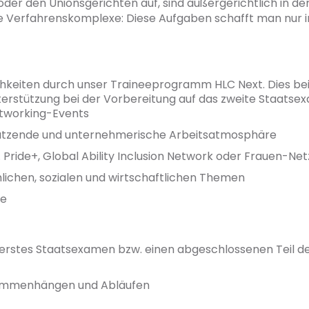
der den Unionsgerichten auf, sind außergerichtlich in der
ale Verfahrenskomplexe: Diese Aufgaben schafft man nur 
keiten durch unser Traineeprogramm HLC Next. Dies beinh
terstützung bei der Vorbereitung auf das zweite Staatsexa
Networking-Events
hätzende und unternehmerische Arbeitsatmosphäre
 Pride+, Global Ability Inclusion Network oder Frauen-Ne
hlichen, sozialen und wirtschaftlichen Themen
te
 erstes Staatsexamen bzw. einen abgeschlossenen Teil d
usammenhängen und Abläufen