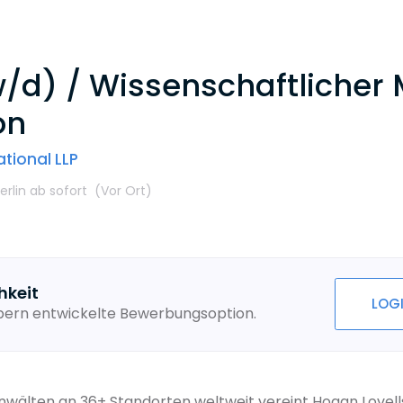
d) / Wissenschaftlicher M
on
tional LLP
erlin
ab sofort
(Vor Ort
)
hkeit
LOG
ebern entwickelte Bewerbungsoption.
Anwälten an 36+ Standorten weltweit vereint Hogan Lovel