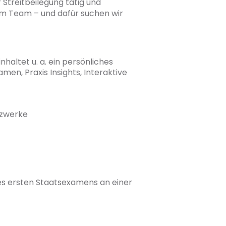
 Streitbeilegung tätig und
im Team – und dafür suchen wir
altet u. a. ein persönliches
men, Praxis Insights, Interaktive
tzwerke
es ersten Staatsexamens an einer