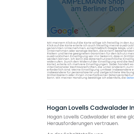
Mit meinem Klick auf die Karte willige ich freiwillig in d
Klick auf die Karte erteile ich auch freiwillig meine ausdrüc
genannten Unternehmen, einschließlich Google Maps, und Zwe
Unternehmen oder sonstige Stellen, die einem bestehenden An
Risiken und keine geeigneten Garantien für den Schutz mein
ausdrücklichen Einwilligung war mir bekannt, dass in Dri
werden können. Ich kann die datenschutzrechtliche Einwilli
widerrufen. Durch den Widerruf der Einwilligung wird die Re
Karte), erteile ich mehrere Einwilligungen. Dabei handelt
internationaler Rechtsvorschriften, die unter anderem zum
erforderlich sind. Meine Einwilligung umfasst insbesondere 
insbesondere für personalisierte und zielgerichtete Werbun
Drittanbietern oder ihnen innerhalb einer Datenverarbeitun
kann. Mit meiner Handlung bestätige ich ebenfalls, die
Date
Hogan Lovells Cadwalader Int
Hogan Lovells Cadwalader ist eine g
Herausforderungen vertrauen.