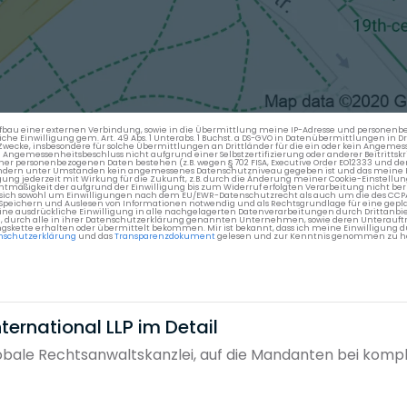
en Aufbau einer externen Verbindung, sowie in die Übermittlung meine IP-Adresse und persone
kliche Einwilligung gem. Art. 49 Abs. 1 Unterabs. 1 Buchst. a DS-GVO in Datenübermittlungen in
cke, insbesondere für solche Übermittlungen an Drittländer für die ein oder kein Angemess
gemessenheitsbeschluss nicht aufgrund einer Selbstzertifizierung oder anderer Beitrittskri
er personenbezogenen Daten bestehen (z.B. wegen § 702 FISA, Executive Order EO12333 und de
ttländern unter Umständen kein angemessenes Datenschutzniveau gegeben ist und das meine 
gung jederzeit mit Wirkung für die Zukunft, z.B. durch die Änderung meiner Cookie-Einstellu
chtmäßigkeit der aufgrund der Einwilligung bis zum Widerruf erfolgten Verarbeitung nicht be
 es sich sowohl um Einwilligungen nach dem EU/EWR-Datenschutzrecht als auch um die des CC
 Speichern und Auslesen von Informationen notwendig und als Rechtsgrundlage für eine gep
eine ausdrückliche Einwilligung in alle nachgelagerten Datenverarbeitungen durch Drittanbie
g, durch alle in ihrer Datenschutzerklärung genannten Unternehmen, sowie deren Unterauftr
gskette erhalten oder übermittelt bekommen. Mir ist bekannt, dass ich meine Einwilligung du
nschutzerklärung
und das
Transparenzdokument
gelesen und zur Kenntnis genommen zu h
ernational LLP im Detail
lobale Rechtsanwaltskanzlei, auf die Mandanten bei kom