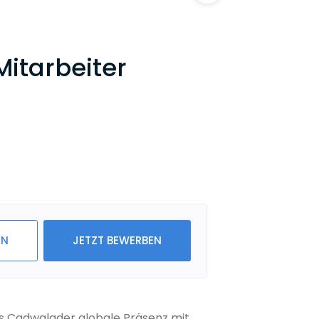
itarbeiter
IN
JETZT BEWERBEN
ls Cadwalader globale Präsenz mit