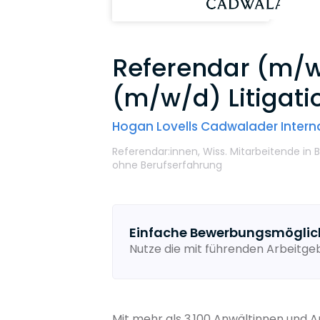
Referendar (m/w/
(m/w/d) Litigati
Hogan Lovells Cadwalader Interna
Referendar:innen,
Wiss. Mitarbeitende
in B
ohne Berufserfahrung
Einfache Bewerbungsmöglic
Nutze die mit führenden Arbeitg
Mit mehr als 3.100 Anwältinnen und 