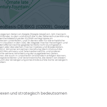
nbezogenen Daten an Google (Google Maps) ein. Mit meinem
 Drittländer zu den und durch die in der Datenschutzerklärung
enheitsbeschluss der EU/EWR vorliegt sowie an
terien unterfallen, und in denen oder für die erhebliche
m CloudAct in den USA). Bei Abgabe meiner freiwilligen und
Betroffenenrechte gegebenenfalls nicht durchgesetzt
ngen oder das Löschen meiner Cookies und Browserdaten,
rührt. Mit einer einzelnen Handlung (dem Klick auf die
PA/CPRA, ePrivacy und Telemedienrechts, und anderer
lante weitere Verarbeitung der ausgelesenen Daten
ter, die auch in unsicheren Drittländern erfolgen können,
agsverarbeiter und Verantwortliche, die Daten von diesen
rch die Verweigerung eines Klicks auf die Karte verweigern
aben.
plexen und strategisch bedeutsamen