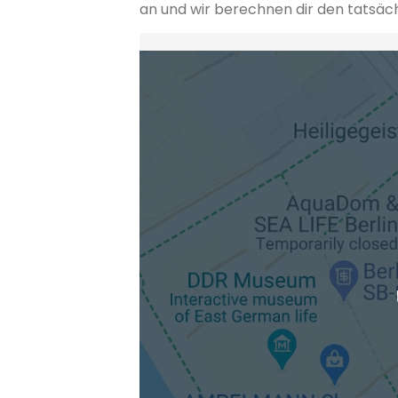
an und wir berechnen dir den tatsäc
Heimatadresse oder Wunschort
Die berechneten Anreisezeiten basieren auf