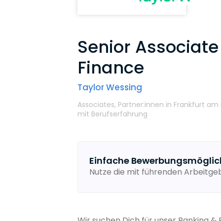
Senior Associate
Finance
Taylor Wessing
Associates,
Partner:innen
in Frankfurt am
mit Berufserfahrung
Einfache Bewerbungsmöglic
Nutze die mit führenden Arbeitg
Wir suchen Dich für unser Banking &