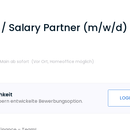
 / Salary Partner (m/w/d)
 Main
ab sofort
(Vor Ort,
Homeoffice möglich
)
hkeit
LOG
ebern entwickelte Bewerbungsoption.
 Finance – Team!