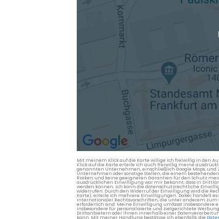
Mit meinem Klick auf die Karte willige ich freiwillig in d
Klick auf die Karte erteile ich auch freiwillig meine ausdrüc
genannten Unternehmen, einschließlich Google Maps, und Zwe
Unternehmen oder sonstige Stellen, die einem bestehenden An
Risiken und keine geeigneten Garantien für den Schutz mein
ausdrücklichen Einwilligung war mir bekannt, dass in Dri
werden können. Ich kann die datenschutzrechtliche Einwilli
widerrufen. Durch den Widerruf der Einwilligung wird die Re
Karte), erteile ich mehrere Einwilligungen. Dabei handelt
internationaler Rechtsvorschriften, die unter anderem zum
erforderlich sind. Meine Einwilligung umfasst insbesondere 
insbesondere für personalisierte und zielgerichtete Werbun
Drittanbietern oder ihnen innerhalb einer Datenverarbeitun
kann. Mit meiner Handlung bestätige ich ebenfalls, die
Date