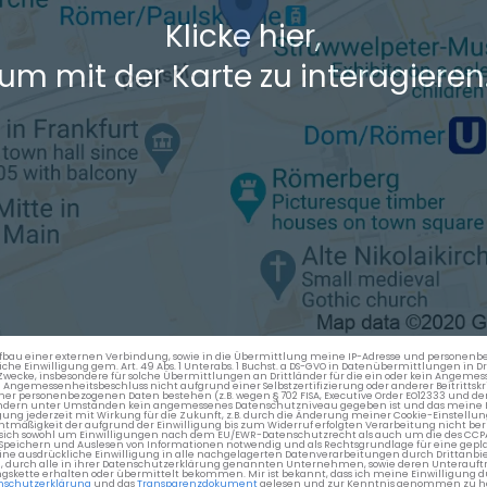
Klicke hier,
um mit der Karte zu interagieren
en Aufbau einer externen Verbindung, sowie in die Übermittlung meine IP-Adresse und persone
kliche Einwilligung gem. Art. 49 Abs. 1 Unterabs. 1 Buchst. a DS-GVO in Datenübermittlungen in
cke, insbesondere für solche Übermittlungen an Drittländer für die ein oder kein Angemess
gemessenheitsbeschluss nicht aufgrund einer Selbstzertifizierung oder anderer Beitrittskri
er personenbezogenen Daten bestehen (z.B. wegen § 702 FISA, Executive Order EO12333 und de
ttländern unter Umständen kein angemessenes Datenschutzniveau gegeben ist und das meine 
gung jederzeit mit Wirkung für die Zukunft, z.B. durch die Änderung meiner Cookie-Einstellu
chtmäßigkeit der aufgrund der Einwilligung bis zum Widerruf erfolgten Verarbeitung nicht be
 es sich sowohl um Einwilligungen nach dem EU/EWR-Datenschutzrecht als auch um die des CC
 Speichern und Auslesen von Informationen notwendig und als Rechtsgrundlage für eine gep
eine ausdrückliche Einwilligung in alle nachgelagerten Datenverarbeitungen durch Drittanbie
g, durch alle in ihrer Datenschutzerklärung genannten Unternehmen, sowie deren Unterauftr
gskette erhalten oder übermittelt bekommen. Mir ist bekannt, dass ich meine Einwilligung du
nschutzerklärung
und das
Transparenzdokument
gelesen und zur Kenntnis genommen zu h