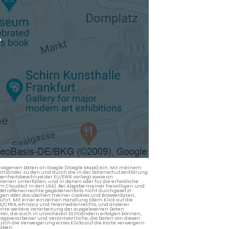
.
nbezogenen Daten an Google (Google Maps) ein. Mit meinem
 Drittländer zu den und durch die in der Datenschutzerklärung
enheitsbeschluss der EU/EWR vorliegt sowie an
terien unterfallen, und in denen oder für die erhebliche
m CloudAct in den USA). Bei Abgabe meiner freiwilligen und
Betroffenenrechte gegebenenfalls nicht durchgesetzt
ngen oder das Löschen meiner Cookies und Browserdaten,
rührt. Mit einer einzelnen Handlung (dem Klick auf die
PA/CPRA, ePrivacy und Telemedienrechts, und anderer
lante weitere Verarbeitung der ausgelesenen Daten
ter, die auch in unsicheren Drittländern erfolgen können,
agsverarbeiter und Verantwortliche, die Daten von diesen
rch die Verweigerung eines Klicks auf die Karte verweigern
aben.