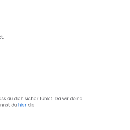
kt.
s du dich sicher fühlst. Da wir deine
annst du
hier
die