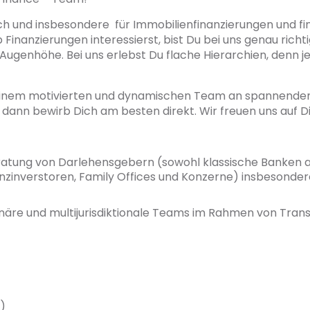
h und insbesondere für Immobilienfinanzierungen und fin
 Finanzierungen interessierst, bist Du bei uns genau rich
enhöhe. Bei uns erlebst Du flache Hierarchien, denn jede
einem motivierten und dynamischen Team an spannenden 
 dann bewirb Dich am besten direkt. Wir freuen uns auf D
ratung von Darlehensgebern (sowohl klassische Banken a
nzinverstoren, Family Offices und Konzerne) insbesonde
linäre und multijurisdiktionale Teams im Rahmen von Tran
)