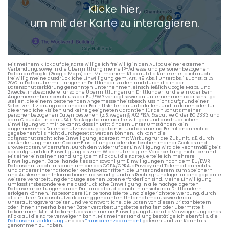
Klicke hier,
+ Aktuellen Standort hinzufügen
um mit der Karte zu interagieren.
Die berechneten Anreisezeiten basieren auf den
Verkehrsdaten eines typischen Dienstag morgens um 8:30.
Mit meinem Klick auf die Karte willige ich freiwillig in den Aufbau einer externen
Verbindung, sowie in die Übermittlung meine IP-Adresse und personenbezogenen
Daten an Google (Google Maps) ein. Mit meinem Klick auf die Karte erteile ich auch
freiwillig meine ausdrückliche Einwilligung gem. Art. 49 Abs. 1 Unterabs. 1 Buchst. a DS-
GVO in Datenübermittlungen in Drittländer zu den und durch die in der
Datenschutzerklärung genannten Unternehmen, einschließlich Google Maps, und
Zwecke, insbesondere für solche Übermittlungen an Drittländer für die ein oder kein
Angemessenheitsbeschluss der EU/EWR vorliegt sowie an Unternehmen oder sonstige
Stellen, die einem bestehenden Angemessenheitsbeschluss nicht aufgrund einer
Selbstzertifizierung oder anderer Beitrittskriterien unterfallen, und in denen oder für
die erhebliche Risiken und keine geeigneten Garantien für den Schutz meiner
personenbezogenen Daten bestehen (z.B. wegen § 702 FISA, Executive Order EO12333 und
dem CloudAct in den USA). Bei Abgabe meiner freiwilligen und ausdrücklichen
Einwilligung war mir bekannt, dass in Drittländern unter Umständen kein
angemessenes Datenschutzniveau gegeben ist und das meine Betroffenenrechte
gegebenenfalls nicht durchgesetzt werden können. Ich kann die
datenschutzrechtliche Einwilligung jederzeit mit Wirkung für die Zukunft, z.B. durch
die Änderung meiner Cookie-Einstellungen oder das Löschen meiner Cookies und
Browserdaten, widerrufen. Durch den Widerruf der Einwilligung wird die Rechtmäßigkeit
der aufgrund der Einwilligung bis zum Widerruf erfolgten Verarbeitung nicht berührt.
Mit einer einzelnen Handlung (dem Klick auf die Karte), erteile ich mehrere
Einwilligungen. Dabei handelt es sich sowohl um Einwilligungen nach dem EU/EWR-
Datenschutzrecht als auch um die des CCPA/CPRA, ePrivacy und Telemedienrechts,
und anderer internationaler Rechtsvorschriften, die unter anderem zum Speichern
und Auslesen von Informationen notwendig und als Rechtsgrundlage für eine geplante
weitere Verarbeitung der ausgelesenen Daten erforderlich sind. Meine Einwilligung
umfasst insbesondere eine ausdrückliche Einwilligung in alle nachgelagerten
Datenverarbeitungen durch Drittanbieter, die auch in unsicheren Drittländern
erfolgen können, insbesondere für personalisierte und zielgerichtete Werbung, durch
alle in ihrer Datenschutzerklärung genannten Unternehmen, sowie deren
Unterauftragsverarbeiter und Verantwortliche, die Daten von diesen Drittanbietern
oder ihnen innerhalb einer Datenverarbeitungskette erhalten oder übermittelt
bekommen. Mir ist bekannt, dass ich meine Einwilligung durch die Verweigerung eines
Klicks auf die Karte verweigern kann. Mit meiner Handlung bestätige ich ebenfalls, die
Datenschutzerklärung
und das
Transparenzdokument
gelesen und zur Kenntnis
genommen zu haben.