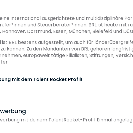
ne international ausgerichtete und multidisziplinäre Pa
üfer*innen und Steuerberater*innen. BRL ist heute mit r
 Hannover, Dortmund, Essen, München, Bielefeld und Düss
ist BRL bestens aufgestellt, um auch für länderübergreif
n zu können. Zu den Mandanten von BRL gehören langfrist
nehmen, europaweit tätige Filialisten, Stiftungen, Versic
ter.
bung mit dem Talent Rocket Profil!
bewerbung
erbung mit deinem TalentRocket-Profil. Einmal angelegt, 