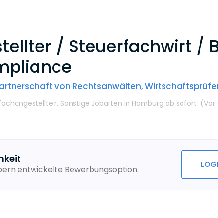
ellter / Steuerfachwirt / 
mpliance
rtnerschaft von Rechtsanwälten, Wirtschaftsprüfe
fachangestellte:r,
Sonstige Jobarten
in Hamburg
ab sofort
(Vor 
hkeit
LOG
ebern entwickelte Bewerbungsoption.