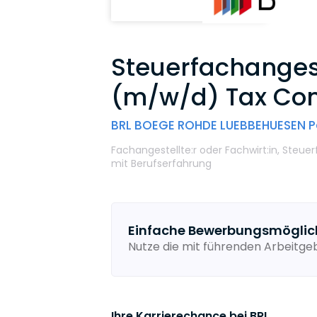
Steuerfachangest
(m/w/d) Tax Co
BRL BOEGE ROHDE LUEBBEHUESEN Pa
Fachangestellte:r oder Fachwirt:in,
Steuer
mit Berufserfahrung
Einfache Bewerbungsmöglic
Nutze die mit führenden Arbeitg
Ihre Karrierechance bei BRL