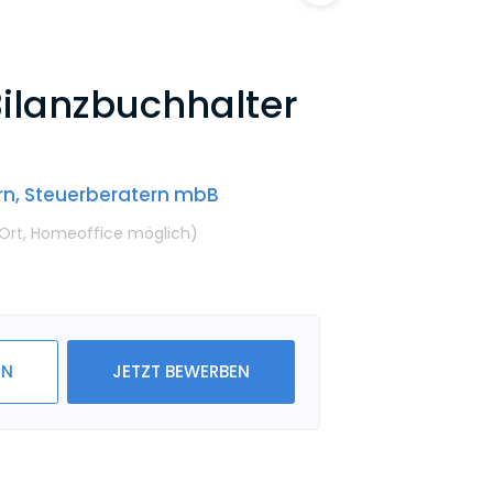
Bilanzbuchhalter
rn, Steuerberatern mbB
Ort,
Homeoffice möglich
)
IN
JETZT BEWERBEN