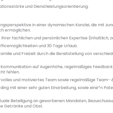
ionsstärke und Dienstleistungsorientierung.
lungsperspektive in einer dynamischen Kanzlei, die mit
ch ermöglichen.
hrer fachlichen und persönlichen Expertise (inhaltlich, zei
fficemöglichkeiten und 30 Tage Urlaub.
milie und Freizeit durch die Bereitstellung von verschiede
ommunikation auf Augenhöhe, regelmäßiges Feedback u
ht fehlen.
olles und motiviertes Team sowie regelmäßige Team- &
ing mit einer sehr guten Einarbeitung, sowie eine*n Pate*i
uale Beteiligung an geworbenen Mandaten, Bezuschussu
se Getränke und Obst.