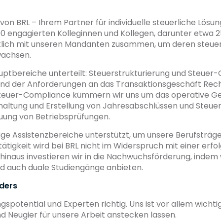
n BRL – Ihrem Partner für individuelle steuerliche Lösu
 engagierten Kolleginnen und Kollegen, darunter etwa 2
ftlich mit unseren Mandanten zusammen, um deren steue
wachsen.
uptbereiche unterteilt: Steuerstrukturierung und Steuer-
und der Anforderungen an das Transaktionsgeschäft Rech
 Steuer-Compliance kümmern wir uns um das operative G
altung und Erstellung von Jahresabschlüssen und Steuer
uung von Betriebsprüfungen.
ige Assistenzbereiche unterstützt, um unsere Berufsträg
tätigkeit wird bei BRL nicht im Widerspruch mit einer erf
hinaus investieren wir in die Nachwuchsförderung, indem
nd auch duale Studiengänge anbieten.
nders
spotential und Experten richtig. Uns ist vor allem wichti
d Neugier für unsere Arbeit anstecken lassen.