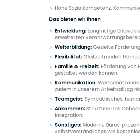
Hohe Sozialkompetenz, Kommunikat
Das bieten wir Ihnen
Entwicklung:
Langfristige Entwick
erweiterten Verantwortungsberei
Weiterbildung:
Gezielte Förderung I
Flexibilität:
Gleitzeitmodell, Homeo
Familie & Freizeit:
Förderung von Fa
gestaltet werden können.
Kommunikation:
Wertschätzende K
zudem in unserem Arbeitsalltag nic
Teamgeist:
Sympathisches, humorv
Ankommen:
Strukturiertes Onboard
Integration.
Sonstiges:
Moderne Büros, prozent
Selbstverständliches wie kostenlo