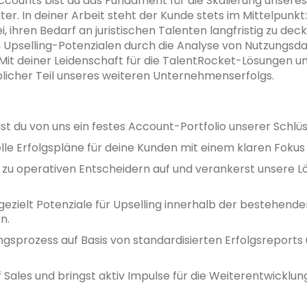
counts bist du das Fundament für die Skalierung unsere
. In deiner Arbeit steht der Kunde stets im Mittelpunkt:
ihren Bedarf an juristischen Talenten langfristig zu decke
von Upselling-Potenzialen durch die Analyse von Nutzung
Mit deiner Leidenschaft für die TalentRocket-Lösungen u
licher Teil unseres weiteren Unternehmenserfolgs.
 du von uns ein festes Account-Portfolio unserer Schlü
duelle Erfolgspläne für deine Kunden mit einem klaren Foku
 zu operativen Entscheidern auf und verankerst unsere 
ezielt Potenziale für Upselling innerhalb der bestehenden
n.
ngsprozess auf Basis von standardisierten Erfolgsreports
 Sales und bringst aktiv Impulse für die Weiterentwicklun