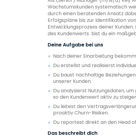
Als (Senior) Manager (m/w/d) Key Ac
Wachstumskunden systematisch weiter
durch einen beratenden Ansatz dabei, 
Erfolgspläne bis zur Identifikation 
Entwicklungsprozess deiner Kunden. 
des Kundenwerts bist du ein maßgeb
Deine Aufgabe bei uns
Nach deiner Einarbeitung bekommst
Du erstellst und realisierst indivi
Du baust nachhaltige Beziehungen
unserer Kunden.
Du analysierst Nutzungsdaten, um g
so den Kundenwert aktiv zu steiger
Du leitest den Vertragsverlängeru
proaktiv Churn-Risiken.
Du reportest direkt an den Head of
Das beschreibt dich