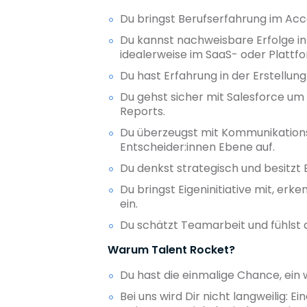
Du bringst Berufserfahrung im A
Du kannst nachweisbare Erfolge in
idealerweise im SaaS- oder Plattf
Du hast Erfahrung in der Erstellu
Du gehst sicher mit Salesforce um
Reports.
Du überzeugst mit Kommunikation
Entscheider:innen Ebene auf.
Du denkst strategisch und besitz
Du bringst Eigeninitiative mit, er
ein.
Du schätzt Teamarbeit und fühlst d
Warum Talent Rocket?
Du hast die einmalige Chance, ei
Bei uns wird Dir nicht langweilig: E