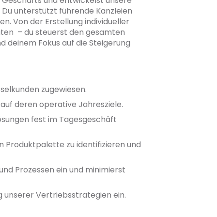
s Geschäfts und entwickelst unsere
 Du unterstützt führende Kanzleien
n. Von der Erstellung individueller
sdaten – du steuerst den gesamten
nd deinem Fokus auf die Steigerung
sselkunden zugewiesen.
s auf deren operative Jahresziele.
Lösungen fest im Tagesgeschäft
 Produktpalette zu identifizieren und
 und Prozessen ein und minimierst
g unserer Vertriebsstrategien ein.