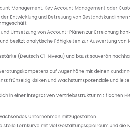
ccount Management, Key Account Management oder Cust
 der Entwicklung und Betreuung von Bestandskund:innen s
ormgeschäft.
ng und Umsetzung von Account-Plänen zur Erreichung konk
 und besitzt analytische Fähigkeiten zur Auswertung von 
sstärke (Deutsch C1-Niveau) und baust souverän nachha
t Beratungskompetenz auf Augenhöhe mit deinen Kund:inn
kennst frühzeitig Risiken und Wachstumspotenziale und le
ich in einer integrativen Vertriebsstruktur mit flachen Hi
n wachsendes Unternehmen mitzugestalten
ine steile Lernkurve mit viel Gestaltungsspielraum und die 