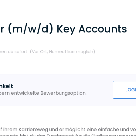
r (m/w/d) Key Accounts
hen
ab sofort
(Vor Ort,
Homeoffice möglich
)
hkeit
LOG
ebern entwickelte Bewerbungsoption.
f ihrem Karriereweg und ermöglicht eine einfache und vol