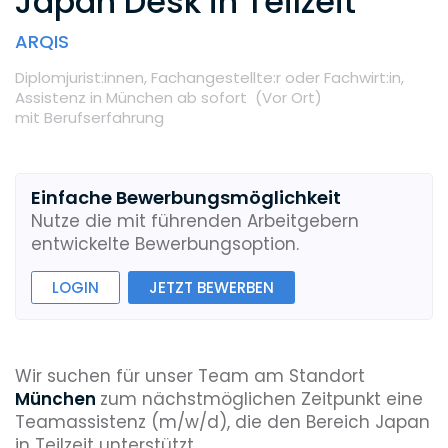
Japan Desk in Teilzeit
ARQIS
Diplomjurist:innen,
Fachangestellte:r oder Fachwirt:in,
Assistenz
in München
ab sofort
(Vor Ort
)
mit Berufserfahrung
Einfache Bewerbungsmöglichkeit
Nutze die mit führenden Arbeitgebern
entwickelte Bewerbungsoption.
LOGIN
JETZT BEWERBEN
Wir suchen für unser Team am Standort
München
zum nächstmöglichen Zeitpunkt eine
Teamassistenz (m/w/d), die den Bereich Japan
in Teilzeit unterstützt.