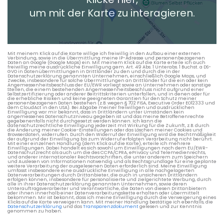
+ Aktuellen Standort hinzufügen
um mit der Karte zu interagieren.
Die berechneten Anreisezeiten basieren auf den
Verkehrsdaten eines typischen Dienstag morgens um 8:30.
Mit meinem Klick auf die Karte willige ich freiwillig in den Aufbau einer externen
Verbindung, sowie in die Übermittlung meine IP-Adresse und personenbezogenen
Daten an Google (Google Maps) ein. Mit meinem Klick auf die Karte erteile ich auch
freiwillig meine ausdrückliche Einwilligung gem. Art. 49 Abs. 1 Unterabs. 1 Buchst. a DS-
GVO in Datenübermittlungen in Drittländer zu den und durch die in der
Datenschutzerklärung genannten Unternehmen, einschließlich Google Maps, und
Zwecke, insbesondere für solche Übermittlungen an Drittländer für die ein oder kein
Angemessenheitsbeschluss der EU/EWR vorliegt sowie an Unternehmen oder sonstige
Stellen, die einem bestehenden Angemessenheitsbeschluss nicht aufgrund einer
Selbstzertifizierung oder anderer Beitrittskriterien unterfallen, und in denen oder für
die erhebliche Risiken und keine geeigneten Garantien für den Schutz meiner
personenbezogenen Daten bestehen (z.B. wegen § 702 FISA, Executive Order EO12333 und
dem CloudAct in den USA). Bei Abgabe meiner freiwilligen und ausdrücklichen
Einwilligung war mir bekannt, dass in Drittländern unter Umständen kein
angemessenes Datenschutzniveau gegeben ist und das meine Betroffenenrechte
gegebenenfalls nicht durchgesetzt werden können. Ich kann die
datenschutzrechtliche Einwilligung jederzeit mit Wirkung für die Zukunft, z.B. durch
die Änderung meiner Cookie-Einstellungen oder das Löschen meiner Cookies und
Browserdaten, widerrufen. Durch den Widerruf der Einwilligung wird die Rechtmäßigkeit
der aufgrund der Einwilligung bis zum Widerruf erfolgten Verarbeitung nicht berührt.
Mit einer einzelnen Handlung (dem Klick auf die Karte), erteile ich mehrere
Einwilligungen. Dabei handelt es sich sowohl um Einwilligungen nach dem EU/EWR-
Datenschutzrecht als auch um die des CCPA/CPRA, ePrivacy und Telemedienrechts,
und anderer internationaler Rechtsvorschriften, die unter anderem zum Speichern
und Auslesen von Informationen notwendig und als Rechtsgrundlage für eine geplante
weitere Verarbeitung der ausgelesenen Daten erforderlich sind. Meine Einwilligung
umfasst insbesondere eine ausdrückliche Einwilligung in alle nachgelagerten
Datenverarbeitungen durch Drittanbieter, die auch in unsicheren Drittländern
erfolgen können, insbesondere für personalisierte und zielgerichtete Werbung, durch
alle in ihrer Datenschutzerklärung genannten Unternehmen, sowie deren
Unterauftragsverarbeiter und Verantwortliche, die Daten von diesen Drittanbietern
oder ihnen innerhalb einer Datenverarbeitungskette erhalten oder übermittelt
bekommen. Mir ist bekannt, dass ich meine Einwilligung durch die Verweigerung eines
Klicks auf die Karte verweigern kann. Mit meiner Handlung bestätige ich ebenfalls, die
Datenschutzerklärung
und das
Transparenzdokument
gelesen und zur Kenntnis
genommen zu haben.