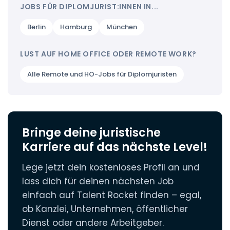
hinausgehen:
JOBS FÜR DIPLOMJURIST:INNEN IN...
Die Steuerung von Due-Diligence-Prozessen bei
Betriebswirtschaftliche Vertiefung:
Ein
M&A-Transaktionen
Berlin
Hamburg
München
berufsbegleitender MBA oder LL.M. im
Das Aufsetzen von standardisierten
Wirtschaftsrecht schließt die Lücke zur
Vertragsvorlagen (Playbooks)
kaufmännischen Geschäftsführung.
LUST AUF HOME OFFICE ODER REMOTE WORK?
Die eigenständige Verhandlungsführung mit
Technologische Spezialisierung:
Alle Remote und HO-Jobs für Diplomjuristen
Dienstleistern
Zertifizierungen im Bereich
Legal Tech
,
Data
Privacy
(z. B. CIPP/E) oder Prozessmanagement
(z. B. Lean Six Sigma) machen Diplomjurist:innen
zu gefragten MItarbeiter:innen in
Rechtsabteilungen.
Bringe deine juristische
Karriere auf das nächste Level!
Lege jetzt dein kostenloses Profil an und
lass dich für deinen nächsten Job
einfach auf Talent Rocket finden – egal,
ob Kanzlei, Unternehmen, öffentlicher
Dienst oder andere Arbeitgeber.