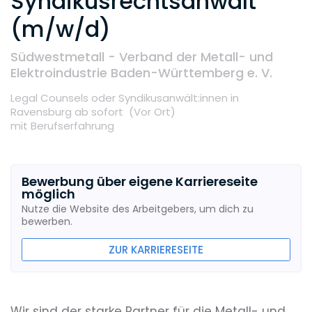
Syndikusrechtsanwalt
(m/w/d)
Südwestmetall - Verband der Metall- und
Elektroindustrie Baden-Württemberg e. V.
Legal Counsels oder Syndikusanwält:innen
in
Ravensburg
ab sofort
(Vor Ort
)
mit Berufserfahrung
Bewerbung über eigene Karriereseite
möglich
Nutze die Website des Arbeitgebers, um dich zu
bewerben.
ZUR KARRIERESEITE
Wir sind der starke Partner für die Metall- und