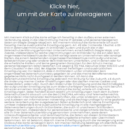
Klicke hier,
+ Aktuellen Standort hinzufügen
um mit der Karte zu interagieren.
Die berechneten Anreisezeiten basieren auf den
Verkehrsdaten eines typischen Dienstag morgens um 8:30.
Mit meinem Klick auf die Karte willige ich freiwillig in den Aufbau einer externen
Verbindung, sowie in die Übermittlung meine IP-Adresse und personenbezogenen
Daten an Google (Google Maps) ein. Mit meinem Klick auf die Karte erteile ich auch
freiwillig meine ausdrückliche Einwilligung gem. Art. 49 Abs. 1 Unterabs. 1 Buchst. a DS-
GVO in Datenübermittlungen in Drittländer zu den und durch die in der
Datenschutzerklärung genannten Unternehmen, einschließlich Google Maps, und
Zwecke, insbesondere für solche Übermittlungen an Drittländer für die ein oder kein
Angemessenheitsbeschluss der EU/EWR vorliegt sowie an Unternehmen oder sonstige
Stellen, die einem bestehenden Angemessenheitsbeschluss nicht aufgrund einer
Selbstzertifizierung oder anderer Beitrittskriterien unterfallen, und in denen oder für
die erhebliche Risiken und keine geeigneten Garantien für den Schutz meiner
personenbezogenen Daten bestehen (z.B. wegen § 702 FISA, Executive Order EO12333 und
dem CloudAct in den USA). Bei Abgabe meiner freiwilligen und ausdrücklichen
Einwilligung war mir bekannt, dass in Drittländern unter Umständen kein
angemessenes Datenschutzniveau gegeben ist und das meine Betroffenenrechte
gegebenenfalls nicht durchgesetzt werden können. Ich kann die
datenschutzrechtliche Einwilligung jederzeit mit Wirkung für die Zukunft, z.B. durch
die Änderung meiner Cookie-Einstellungen oder das Löschen meiner Cookies und
Browserdaten, widerrufen. Durch den Widerruf der Einwilligung wird die Rechtmäßigkeit
der aufgrund der Einwilligung bis zum Widerruf erfolgten Verarbeitung nicht berührt.
Mit einer einzelnen Handlung (dem Klick auf die Karte), erteile ich mehrere
Einwilligungen. Dabei handelt es sich sowohl um Einwilligungen nach dem EU/EWR-
Datenschutzrecht als auch um die des CCPA/CPRA, ePrivacy und Telemedienrechts,
und anderer internationaler Rechtsvorschriften, die unter anderem zum Speichern
und Auslesen von Informationen notwendig und als Rechtsgrundlage für eine geplante
weitere Verarbeitung der ausgelesenen Daten erforderlich sind. Meine Einwilligung
umfasst insbesondere eine ausdrückliche Einwilligung in alle nachgelagerten
Datenverarbeitungen durch Drittanbieter, die auch in unsicheren Drittländern
erfolgen können, insbesondere für personalisierte und zielgerichtete Werbung, durch
alle in ihrer Datenschutzerklärung genannten Unternehmen, sowie deren
Unterauftragsverarbeiter und Verantwortliche, die Daten von diesen Drittanbietern
oder ihnen innerhalb einer Datenverarbeitungskette erhalten oder übermittelt
bekommen. Mir ist bekannt, dass ich meine Einwilligung durch die Verweigerung eines
Klicks auf die Karte verweigern kann. Mit meiner Handlung bestätige ich ebenfalls, die
Datenschutzerklärung
und das
Transparenzdokument
gelesen und zur Kenntnis
genommen zu haben.