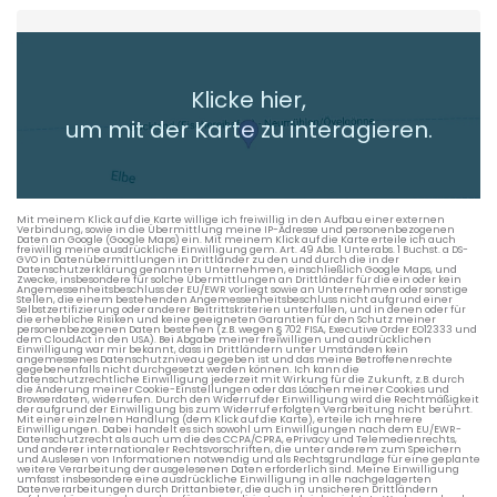
Heimatadresse oder Wunschort
Klicke hier,
+ Aktuellen Standort hinzufügen
um mit der Karte zu interagieren.
Die berechneten Anreisezeiten basieren auf den
Verkehrsdaten eines typischen Dienstag morgens um 8:30.
Mit meinem Klick auf die Karte willige ich freiwillig in den Aufbau einer externen
Verbindung, sowie in die Übermittlung meine IP-Adresse und personenbezogenen
Daten an Google (Google Maps) ein. Mit meinem Klick auf die Karte erteile ich auch
freiwillig meine ausdrückliche Einwilligung gem. Art. 49 Abs. 1 Unterabs. 1 Buchst. a DS-
GVO in Datenübermittlungen in Drittländer zu den und durch die in der
Datenschutzerklärung genannten Unternehmen, einschließlich Google Maps, und
Zwecke, insbesondere für solche Übermittlungen an Drittländer für die ein oder kein
Angemessenheitsbeschluss der EU/EWR vorliegt sowie an Unternehmen oder sonstige
Stellen, die einem bestehenden Angemessenheitsbeschluss nicht aufgrund einer
Selbstzertifizierung oder anderer Beitrittskriterien unterfallen, und in denen oder für
die erhebliche Risiken und keine geeigneten Garantien für den Schutz meiner
personenbezogenen Daten bestehen (z.B. wegen § 702 FISA, Executive Order EO12333 und
dem CloudAct in den USA). Bei Abgabe meiner freiwilligen und ausdrücklichen
Einwilligung war mir bekannt, dass in Drittländern unter Umständen kein
angemessenes Datenschutzniveau gegeben ist und das meine Betroffenenrechte
gegebenenfalls nicht durchgesetzt werden können. Ich kann die
datenschutzrechtliche Einwilligung jederzeit mit Wirkung für die Zukunft, z.B. durch
die Änderung meiner Cookie-Einstellungen oder das Löschen meiner Cookies und
Browserdaten, widerrufen. Durch den Widerruf der Einwilligung wird die Rechtmäßigkeit
der aufgrund der Einwilligung bis zum Widerruf erfolgten Verarbeitung nicht berührt.
Mit einer einzelnen Handlung (dem Klick auf die Karte), erteile ich mehrere
Einwilligungen. Dabei handelt es sich sowohl um Einwilligungen nach dem EU/EWR-
Datenschutzrecht als auch um die des CCPA/CPRA, ePrivacy und Telemedienrechts,
und anderer internationaler Rechtsvorschriften, die unter anderem zum Speichern
und Auslesen von Informationen notwendig und als Rechtsgrundlage für eine geplante
weitere Verarbeitung der ausgelesenen Daten erforderlich sind. Meine Einwilligung
umfasst insbesondere eine ausdrückliche Einwilligung in alle nachgelagerten
Datenverarbeitungen durch Drittanbieter, die auch in unsicheren Drittländern