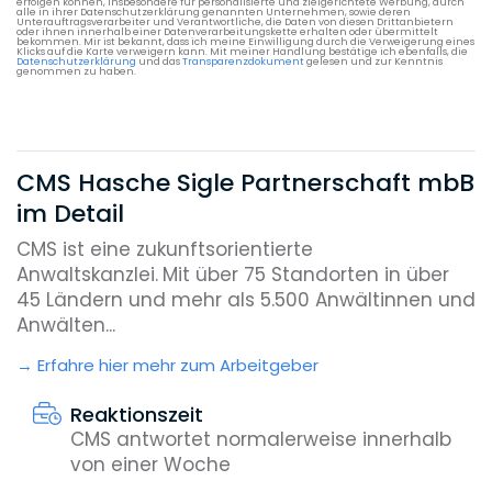
erfolgen können, insbesondere für personalisierte und zielgerichtete Werbung, durch
alle in ihrer Datenschutzerklärung genannten Unternehmen, sowie deren
Unterauftragsverarbeiter und Verantwortliche, die Daten von diesen Drittanbietern
oder ihnen innerhalb einer Datenverarbeitungskette erhalten oder übermittelt
bekommen. Mir ist bekannt, dass ich meine Einwilligung durch die Verweigerung eines
Klicks auf die Karte verweigern kann. Mit meiner Handlung bestätige ich ebenfalls, die
Datenschutzerklärung
und das
Transparenzdokument
gelesen und zur Kenntnis
genommen zu haben.
CMS Hasche Sigle Partnerschaft mbB
im Detail
CMS ist eine zukunftsorientierte
Anwaltskanzlei.
Mit über 75 Standorten in über
45 Ländern und mehr als 5.500 Anwältinnen und
Anwälten...
Erfahre hier mehr zum Arbeitgeber
Reaktionszeit
CMS antwortet normalerweise innerhalb
von einer Woche