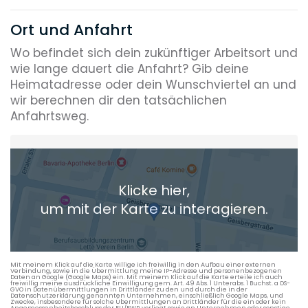
Ort und Anfahrt
Wo befindet sich dein zukünftiger Arbeitsort und
wie lange dauert die Anfahrt? Gib deine
Heimatadresse oder dein Wunschviertel an und
wir berechnen dir den tatsächlichen
Anfahrtsweg.
Heimatadresse oder Wunschort
Klicke hier,
+ Aktuellen Standort hinzufügen
um mit der Karte zu interagieren.
Die berechneten Anreisezeiten basieren auf den
Verkehrsdaten eines typischen Dienstag morgens um 8:30.
Mit meinem Klick auf die Karte willige ich freiwillig in den Aufbau einer externen
Verbindung, sowie in die Übermittlung meine IP-Adresse und personenbezogenen
Daten an Google (Google Maps) ein. Mit meinem Klick auf die Karte erteile ich auch
freiwillig meine ausdrückliche Einwilligung gem. Art. 49 Abs. 1 Unterabs. 1 Buchst. a DS-
GVO in Datenübermittlungen in Drittländer zu den und durch die in der
Datenschutzerklärung genannten Unternehmen, einschließlich Google Maps, und
Zwecke, insbesondere für solche Übermittlungen an Drittländer für die ein oder kein
Angemessenheitsbeschluss der EU/EWR vorliegt sowie an Unternehmen oder sonstige