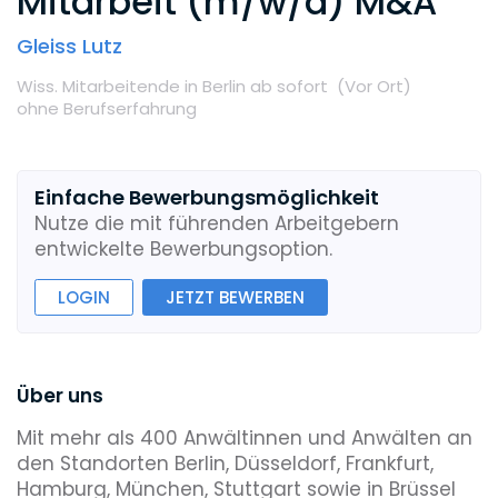
Mitarbeit (m/w/d) M&A
Gleiss Lutz
Wiss. Mitarbeitende
in Berlin
ab sofort
(Vor Ort
)
ohne Berufserfahrung
Einfache Bewerbungsmöglichkeit
Nutze die mit führenden Arbeitgebern
entwickelte Bewerbungsoption.
LOGIN
JETZT BEWERBEN
Über uns
Mit mehr als 400 Anwältinnen und Anwälten an
den Standorten Berlin, Düsseldorf, Frankfurt,
Hamburg, München, Stuttgart sowie in Brüssel