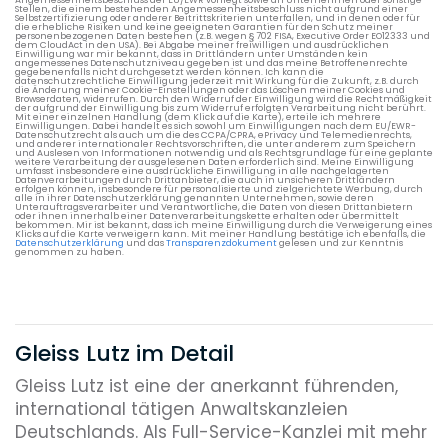
Stellen, die einem bestehenden Angemessenheitsbeschluss nicht aufgrund einer
Selbstzertifizierung oder anderer Beitrittskriterien unterfallen, und in denen oder für
die erhebliche Risiken und keine geeigneten Garantien für den Schutz meiner
personenbezogenen Daten bestehen (z.B. wegen § 702 FISA, Executive Order EO12333 und
dem CloudAct in den USA). Bei Abgabe meiner freiwilligen und ausdrücklichen
Einwilligung war mir bekannt, dass in Drittländern unter Umständen kein
angemessenes Datenschutzniveau gegeben ist und das meine Betroffenenrechte
gegebenenfalls nicht durchgesetzt werden können. Ich kann die
datenschutzrechtliche Einwilligung jederzeit mit Wirkung für die Zukunft, z.B. durch
die Änderung meiner Cookie-Einstellungen oder das Löschen meiner Cookies und
Browserdaten, widerrufen. Durch den Widerruf der Einwilligung wird die Rechtmäßigkeit
der aufgrund der Einwilligung bis zum Widerruf erfolgten Verarbeitung nicht berührt.
Mit einer einzelnen Handlung (dem Klick auf die Karte), erteile ich mehrere
Einwilligungen. Dabei handelt es sich sowohl um Einwilligungen nach dem EU/EWR-
Datenschutzrecht als auch um die des CCPA/CPRA, ePrivacy und Telemedienrechts,
und anderer internationaler Rechtsvorschriften, die unter anderem zum Speichern
und Auslesen von Informationen notwendig und als Rechtsgrundlage für eine geplante
weitere Verarbeitung der ausgelesenen Daten erforderlich sind. Meine Einwilligung
umfasst insbesondere eine ausdrückliche Einwilligung in alle nachgelagerten
Datenverarbeitungen durch Drittanbieter, die auch in unsicheren Drittländern
erfolgen können, insbesondere für personalisierte und zielgerichtete Werbung, durch
alle in ihrer Datenschutzerklärung genannten Unternehmen, sowie deren
Unterauftragsverarbeiter und Verantwortliche, die Daten von diesen Drittanbietern
oder ihnen innerhalb einer Datenverarbeitungskette erhalten oder übermittelt
bekommen. Mir ist bekannt, dass ich meine Einwilligung durch die Verweigerung eines
Klicks auf die Karte verweigern kann. Mit meiner Handlung bestätige ich ebenfalls, die
Datenschutzerklärung
und das
Transparenzdokument
gelesen und zur Kenntnis
genommen zu haben.
Gleiss Lutz im Detail
Gleiss Lutz ist eine der anerkannt führenden,
international tätigen Anwaltskanzleien
Deutschlands. Als Full-Service-Kanzlei mit mehr