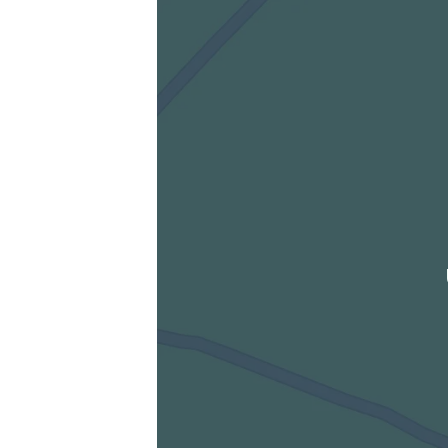
Heimatadresse oder Wunschort
Die berechneten Anreisezeiten basieren auf