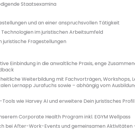
iedigende Staatsexamina
estellungen und an einer anspruchsvollen Tätigkeit
 Technologien im juristischen Arbeitsumfeld
 juristische Fragestellungen
tive Einbindung in die anwaltliche Praxis, enge Zusamme
edback
eitliche Weiterbildung mit Fachvorträgen, Workshops, 
gitalen Lernapp Jurafuchs sowie – abhängig vom Ausbildun
Tools wie Harvey AI und erweitere Dein juristisches Prof
nserem Corporate Health Program inkl. EGYM Wellpass
ch bei After-Work-Events und gemeinsamen Aktivitäten –