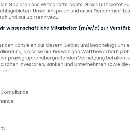
llen Gebieten des Wirtschaftsrechts. Gleiss Lutz bietet F
Rechtsgebieten. Unser Anspruch und unser Renommee: Lö
sch und auf Spitzenniveau.
 wir wissenschaftliche Mitarbeiter (m/w/d) zur Verst
enden Kanzleien auf diesem Gebiet und bescheinigt uns e
alisierung, die es so nur bei wenigen Wettbewerbern gibt
ner praxisgruppenübergreifenden Vernetzung bei allen r
ndischen Investoren, Banken und Unternehmen sowie die
men.
t Compliance
rnance
cht